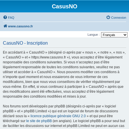
CasusNO
FAQ
Connexion
www.casusno.fr
Langue :
CasusNO - Inscription
En accédant à « CasusNO » (désigné ci-après par « nous », « notre », « nos »,
« CasusNO » et « https://www.casusno.fr »), vous acceptez d’être légalement
responsable des conditions suivantes. Si vous n’acceptez pas d’être
légalement responsable de toutes les conditions suivantes, veuillez ne pas
utiliser et accéder à « CasusNO ». Nous pouvons modifier ces conditions à
n’importe quel moment et nous essaierons de vous informer de ces
modifications, bien que nous vous conseillons de vérifier régulièrement par
vous-même. En effet, si vous continuez à participer à « CasusNO » après que
des modifications aient été effectuées, vous acceptez d’être légalement
responsable des conditions modifiées et mises à jour.
Nos forums sont développés par phpBB (désignés ci-après par « logiciel
phpBB » et « phpBB Limited ») qui est un logiciel de forum de discussions
déclaré sous la «
licence publique générale GNU 2.0
» et qui peut être
téléchargé sur
le site de phpBB
(en anglais). Le logiciel phpBB a pour seul but
de faciliter les discussions sur internet et phpBB Limited ne peut en aucun cas