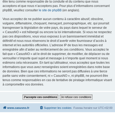
être tenu comme responsable de la conduite et du contenu que nous
acceptons et que nous n’acceptons pas. Pour plus d’informations concernant
phpBB, veuillez consulter
le site de phpBB
(en anglais).
Vous acceptez de ne publier aucun contenu à caractère abusif, obscène,
vulgaire, diffamatoire, choquant, menaçant, pornographique, etc. qui pourrait
transgresser la législation de votre pays, du pays dans lequel le serveur de
« CasusNO » est hébergé ou encore la loi internationale. Si vous ne respectez
pas ces dispositions, vous vous exposez à un bannissement immédiat et
définitif et nous nous réservons le droit d’avertir votre fournisseur d’accès à
internet et les autorités officielles. L’adresse IP de tous les messages est
enregistrée afin d’aider au renforcement de ces conditions. Vous acceptez le
fait que « CasusNO » ait le droit de supprimer, de modifier, de déplacer ou de
verrouiller n’importe quel sujet et message à n’importe quel moment si nous
estimons cela nécessaire. En tant qu’utilisateur, vous acceptez que toutes les
informations que vous avez renseignées soient enregistrées dans notre base
de données. Bien que ces informations ne seront pas diffusées à une tierce
partie sans votre consentement, ni « CasusNO », ni phpBB, ne pourront être
tenus comme responsables en cas de tentative de piratage informatique visant
à compromettre vos données.
www.casusno.fr
Supprimer les cookies
Fuseau horaire sur
UTC+02:00