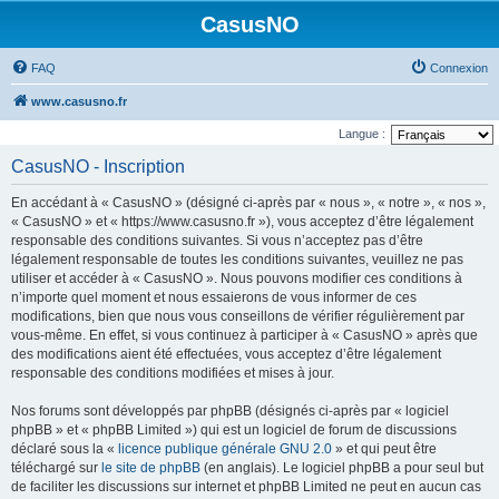
CasusNO
FAQ
Connexion
www.casusno.fr
Langue :
CasusNO - Inscription
En accédant à « CasusNO » (désigné ci-après par « nous », « notre », « nos »,
« CasusNO » et « https://www.casusno.fr »), vous acceptez d’être légalement
responsable des conditions suivantes. Si vous n’acceptez pas d’être
légalement responsable de toutes les conditions suivantes, veuillez ne pas
utiliser et accéder à « CasusNO ». Nous pouvons modifier ces conditions à
n’importe quel moment et nous essaierons de vous informer de ces
modifications, bien que nous vous conseillons de vérifier régulièrement par
vous-même. En effet, si vous continuez à participer à « CasusNO » après que
des modifications aient été effectuées, vous acceptez d’être légalement
responsable des conditions modifiées et mises à jour.
Nos forums sont développés par phpBB (désignés ci-après par « logiciel
phpBB » et « phpBB Limited ») qui est un logiciel de forum de discussions
déclaré sous la «
licence publique générale GNU 2.0
» et qui peut être
téléchargé sur
le site de phpBB
(en anglais). Le logiciel phpBB a pour seul but
de faciliter les discussions sur internet et phpBB Limited ne peut en aucun cas