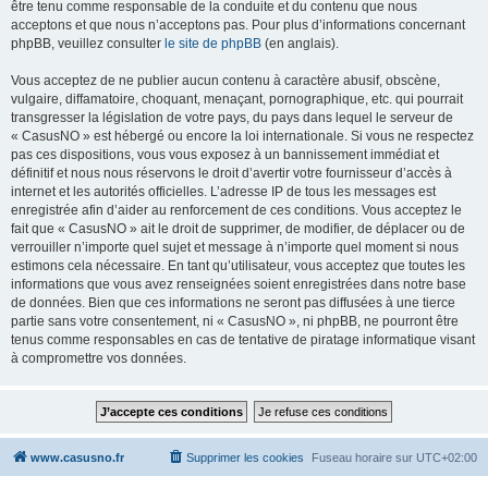
être tenu comme responsable de la conduite et du contenu que nous
acceptons et que nous n’acceptons pas. Pour plus d’informations concernant
phpBB, veuillez consulter
le site de phpBB
(en anglais).
Vous acceptez de ne publier aucun contenu à caractère abusif, obscène,
vulgaire, diffamatoire, choquant, menaçant, pornographique, etc. qui pourrait
transgresser la législation de votre pays, du pays dans lequel le serveur de
« CasusNO » est hébergé ou encore la loi internationale. Si vous ne respectez
pas ces dispositions, vous vous exposez à un bannissement immédiat et
définitif et nous nous réservons le droit d’avertir votre fournisseur d’accès à
internet et les autorités officielles. L’adresse IP de tous les messages est
enregistrée afin d’aider au renforcement de ces conditions. Vous acceptez le
fait que « CasusNO » ait le droit de supprimer, de modifier, de déplacer ou de
verrouiller n’importe quel sujet et message à n’importe quel moment si nous
estimons cela nécessaire. En tant qu’utilisateur, vous acceptez que toutes les
informations que vous avez renseignées soient enregistrées dans notre base
de données. Bien que ces informations ne seront pas diffusées à une tierce
partie sans votre consentement, ni « CasusNO », ni phpBB, ne pourront être
tenus comme responsables en cas de tentative de piratage informatique visant
à compromettre vos données.
www.casusno.fr
Supprimer les cookies
Fuseau horaire sur
UTC+02:00