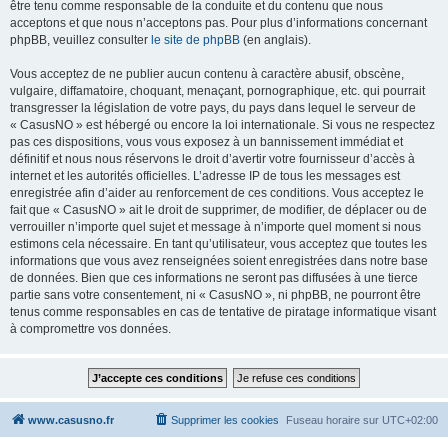
être tenu comme responsable de la conduite et du contenu que nous
acceptons et que nous n’acceptons pas. Pour plus d’informations concernant
phpBB, veuillez consulter
le site de phpBB
(en anglais).
Vous acceptez de ne publier aucun contenu à caractère abusif, obscène,
vulgaire, diffamatoire, choquant, menaçant, pornographique, etc. qui pourrait
transgresser la législation de votre pays, du pays dans lequel le serveur de
« CasusNO » est hébergé ou encore la loi internationale. Si vous ne respectez
pas ces dispositions, vous vous exposez à un bannissement immédiat et
définitif et nous nous réservons le droit d’avertir votre fournisseur d’accès à
internet et les autorités officielles. L’adresse IP de tous les messages est
enregistrée afin d’aider au renforcement de ces conditions. Vous acceptez le
fait que « CasusNO » ait le droit de supprimer, de modifier, de déplacer ou de
verrouiller n’importe quel sujet et message à n’importe quel moment si nous
estimons cela nécessaire. En tant qu’utilisateur, vous acceptez que toutes les
informations que vous avez renseignées soient enregistrées dans notre base
de données. Bien que ces informations ne seront pas diffusées à une tierce
partie sans votre consentement, ni « CasusNO », ni phpBB, ne pourront être
tenus comme responsables en cas de tentative de piratage informatique visant
à compromettre vos données.
www.casusno.fr
Supprimer les cookies
Fuseau horaire sur
UTC+02:00