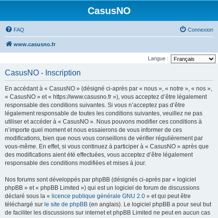
CasusNO
FAQ
Connexion
www.casusno.fr
Langue :
CasusNO - Inscription
En accédant à « CasusNO » (désigné ci-après par « nous », « notre », « nos »,
« CasusNO » et « https://www.casusno.fr »), vous acceptez d’être légalement
responsable des conditions suivantes. Si vous n’acceptez pas d’être
légalement responsable de toutes les conditions suivantes, veuillez ne pas
utiliser et accéder à « CasusNO ». Nous pouvons modifier ces conditions à
n’importe quel moment et nous essaierons de vous informer de ces
modifications, bien que nous vous conseillons de vérifier régulièrement par
vous-même. En effet, si vous continuez à participer à « CasusNO » après que
des modifications aient été effectuées, vous acceptez d’être légalement
responsable des conditions modifiées et mises à jour.
Nos forums sont développés par phpBB (désignés ci-après par « logiciel
phpBB » et « phpBB Limited ») qui est un logiciel de forum de discussions
déclaré sous la «
licence publique générale GNU 2.0
» et qui peut être
téléchargé sur
le site de phpBB
(en anglais). Le logiciel phpBB a pour seul but
de faciliter les discussions sur internet et phpBB Limited ne peut en aucun cas