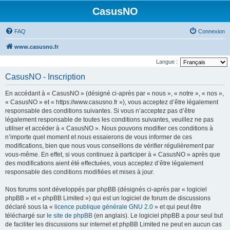
CasusNO
FAQ
Connexion
www.casusno.fr
Langue :
CasusNO - Inscription
En accédant à « CasusNO » (désigné ci-après par « nous », « notre », « nos »,
« CasusNO » et « https://www.casusno.fr »), vous acceptez d’être légalement
responsable des conditions suivantes. Si vous n’acceptez pas d’être
légalement responsable de toutes les conditions suivantes, veuillez ne pas
utiliser et accéder à « CasusNO ». Nous pouvons modifier ces conditions à
n’importe quel moment et nous essaierons de vous informer de ces
modifications, bien que nous vous conseillons de vérifier régulièrement par
vous-même. En effet, si vous continuez à participer à « CasusNO » après que
des modifications aient été effectuées, vous acceptez d’être légalement
responsable des conditions modifiées et mises à jour.
Nos forums sont développés par phpBB (désignés ci-après par « logiciel
phpBB » et « phpBB Limited ») qui est un logiciel de forum de discussions
déclaré sous la «
licence publique générale GNU 2.0
» et qui peut être
téléchargé sur
le site de phpBB
(en anglais). Le logiciel phpBB a pour seul but
de faciliter les discussions sur internet et phpBB Limited ne peut en aucun cas