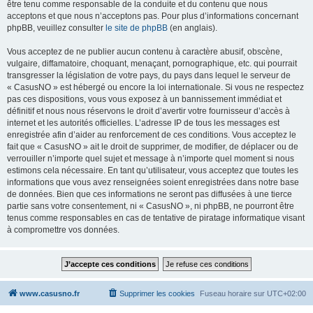
être tenu comme responsable de la conduite et du contenu que nous
acceptons et que nous n’acceptons pas. Pour plus d’informations concernant
phpBB, veuillez consulter
le site de phpBB
(en anglais).
Vous acceptez de ne publier aucun contenu à caractère abusif, obscène,
vulgaire, diffamatoire, choquant, menaçant, pornographique, etc. qui pourrait
transgresser la législation de votre pays, du pays dans lequel le serveur de
« CasusNO » est hébergé ou encore la loi internationale. Si vous ne respectez
pas ces dispositions, vous vous exposez à un bannissement immédiat et
définitif et nous nous réservons le droit d’avertir votre fournisseur d’accès à
internet et les autorités officielles. L’adresse IP de tous les messages est
enregistrée afin d’aider au renforcement de ces conditions. Vous acceptez le
fait que « CasusNO » ait le droit de supprimer, de modifier, de déplacer ou de
verrouiller n’importe quel sujet et message à n’importe quel moment si nous
estimons cela nécessaire. En tant qu’utilisateur, vous acceptez que toutes les
informations que vous avez renseignées soient enregistrées dans notre base
de données. Bien que ces informations ne seront pas diffusées à une tierce
partie sans votre consentement, ni « CasusNO », ni phpBB, ne pourront être
tenus comme responsables en cas de tentative de piratage informatique visant
à compromettre vos données.
www.casusno.fr
Supprimer les cookies
Fuseau horaire sur
UTC+02:00