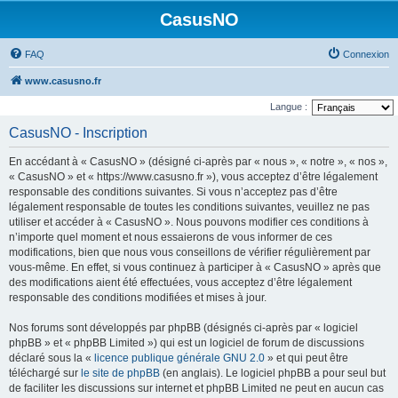
CasusNO
FAQ
Connexion
www.casusno.fr
Langue :
CasusNO - Inscription
En accédant à « CasusNO » (désigné ci-après par « nous », « notre », « nos »,
« CasusNO » et « https://www.casusno.fr »), vous acceptez d’être légalement
responsable des conditions suivantes. Si vous n’acceptez pas d’être
légalement responsable de toutes les conditions suivantes, veuillez ne pas
utiliser et accéder à « CasusNO ». Nous pouvons modifier ces conditions à
n’importe quel moment et nous essaierons de vous informer de ces
modifications, bien que nous vous conseillons de vérifier régulièrement par
vous-même. En effet, si vous continuez à participer à « CasusNO » après que
des modifications aient été effectuées, vous acceptez d’être légalement
responsable des conditions modifiées et mises à jour.
Nos forums sont développés par phpBB (désignés ci-après par « logiciel
phpBB » et « phpBB Limited ») qui est un logiciel de forum de discussions
déclaré sous la «
licence publique générale GNU 2.0
» et qui peut être
téléchargé sur
le site de phpBB
(en anglais). Le logiciel phpBB a pour seul but
de faciliter les discussions sur internet et phpBB Limited ne peut en aucun cas