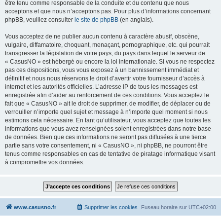
être tenu comme responsable de la conduite et du contenu que nous
acceptons et que nous n’acceptons pas. Pour plus d’informations concernant
phpBB, veuillez consulter
le site de phpBB
(en anglais).
Vous acceptez de ne publier aucun contenu à caractère abusif, obscène,
vulgaire, diffamatoire, choquant, menaçant, pornographique, etc. qui pourrait
transgresser la législation de votre pays, du pays dans lequel le serveur de
« CasusNO » est hébergé ou encore la loi internationale. Si vous ne respectez
pas ces dispositions, vous vous exposez à un bannissement immédiat et
définitif et nous nous réservons le droit d’avertir votre fournisseur d’accès à
internet et les autorités officielles. L’adresse IP de tous les messages est
enregistrée afin d’aider au renforcement de ces conditions. Vous acceptez le
fait que « CasusNO » ait le droit de supprimer, de modifier, de déplacer ou de
verrouiller n’importe quel sujet et message à n’importe quel moment si nous
estimons cela nécessaire. En tant qu’utilisateur, vous acceptez que toutes les
informations que vous avez renseignées soient enregistrées dans notre base
de données. Bien que ces informations ne seront pas diffusées à une tierce
partie sans votre consentement, ni « CasusNO », ni phpBB, ne pourront être
tenus comme responsables en cas de tentative de piratage informatique visant
à compromettre vos données.
www.casusno.fr
Supprimer les cookies
Fuseau horaire sur
UTC+02:00