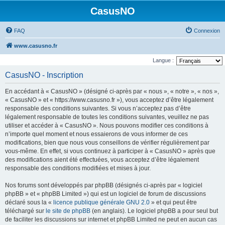
CasusNO
FAQ
Connexion
www.casusno.fr
Langue :
CasusNO - Inscription
En accédant à « CasusNO » (désigné ci-après par « nous », « notre », « nos »,
« CasusNO » et « https://www.casusno.fr »), vous acceptez d’être légalement
responsable des conditions suivantes. Si vous n’acceptez pas d’être
légalement responsable de toutes les conditions suivantes, veuillez ne pas
utiliser et accéder à « CasusNO ». Nous pouvons modifier ces conditions à
n’importe quel moment et nous essaierons de vous informer de ces
modifications, bien que nous vous conseillons de vérifier régulièrement par
vous-même. En effet, si vous continuez à participer à « CasusNO » après que
des modifications aient été effectuées, vous acceptez d’être légalement
responsable des conditions modifiées et mises à jour.
Nos forums sont développés par phpBB (désignés ci-après par « logiciel
phpBB » et « phpBB Limited ») qui est un logiciel de forum de discussions
déclaré sous la «
licence publique générale GNU 2.0
» et qui peut être
téléchargé sur
le site de phpBB
(en anglais). Le logiciel phpBB a pour seul but
de faciliter les discussions sur internet et phpBB Limited ne peut en aucun cas