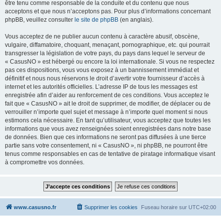
être tenu comme responsable de la conduite et du contenu que nous
acceptons et que nous n’acceptons pas. Pour plus d’informations concernant
phpBB, veuillez consulter
le site de phpBB
(en anglais).
Vous acceptez de ne publier aucun contenu à caractère abusif, obscène,
vulgaire, diffamatoire, choquant, menaçant, pornographique, etc. qui pourrait
transgresser la législation de votre pays, du pays dans lequel le serveur de
« CasusNO » est hébergé ou encore la loi internationale. Si vous ne respectez
pas ces dispositions, vous vous exposez à un bannissement immédiat et
définitif et nous nous réservons le droit d’avertir votre fournisseur d’accès à
internet et les autorités officielles. L’adresse IP de tous les messages est
enregistrée afin d’aider au renforcement de ces conditions. Vous acceptez le
fait que « CasusNO » ait le droit de supprimer, de modifier, de déplacer ou de
verrouiller n’importe quel sujet et message à n’importe quel moment si nous
estimons cela nécessaire. En tant qu’utilisateur, vous acceptez que toutes les
informations que vous avez renseignées soient enregistrées dans notre base
de données. Bien que ces informations ne seront pas diffusées à une tierce
partie sans votre consentement, ni « CasusNO », ni phpBB, ne pourront être
tenus comme responsables en cas de tentative de piratage informatique visant
à compromettre vos données.
www.casusno.fr
Supprimer les cookies
Fuseau horaire sur
UTC+02:00