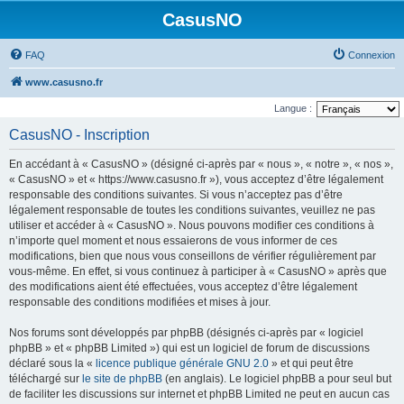
CasusNO
FAQ
Connexion
www.casusno.fr
Langue :
CasusNO - Inscription
En accédant à « CasusNO » (désigné ci-après par « nous », « notre », « nos »,
« CasusNO » et « https://www.casusno.fr »), vous acceptez d’être légalement
responsable des conditions suivantes. Si vous n’acceptez pas d’être
légalement responsable de toutes les conditions suivantes, veuillez ne pas
utiliser et accéder à « CasusNO ». Nous pouvons modifier ces conditions à
n’importe quel moment et nous essaierons de vous informer de ces
modifications, bien que nous vous conseillons de vérifier régulièrement par
vous-même. En effet, si vous continuez à participer à « CasusNO » après que
des modifications aient été effectuées, vous acceptez d’être légalement
responsable des conditions modifiées et mises à jour.
Nos forums sont développés par phpBB (désignés ci-après par « logiciel
phpBB » et « phpBB Limited ») qui est un logiciel de forum de discussions
déclaré sous la «
licence publique générale GNU 2.0
» et qui peut être
téléchargé sur
le site de phpBB
(en anglais). Le logiciel phpBB a pour seul but
de faciliter les discussions sur internet et phpBB Limited ne peut en aucun cas