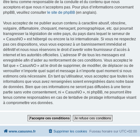
être tenu comme responsable de la conduite et du contenu que nous
acceptons et que nous n’acceptons pas. Pour plus d’informations concernant
phpBB, veuillez consulter
le site de phpBB
(en anglais).
Vous acceptez de ne publier aucun contenu à caractère abusif, obscène,
vulgaire, diffamatoire, choquant, menaçant, pornographique, etc. qui pourrait
transgresser la législation de votre pays, du pays dans lequel le serveur de
« CasusNO » est hébergé ou encore la loi internationale. Si vous ne respectez
pas ces dispositions, vous vous exposez à un bannissement immédiat et
définitif et nous nous réservons le droit d’avertir votre fournisseur d’accès à
internet et les autorités officielles. L’adresse IP de tous les messages est
enregistrée afin d’aider au renforcement de ces conditions. Vous acceptez le
fait que « CasusNO » ait le droit de supprimer, de modifier, de déplacer ou de
verrouiller n’importe quel sujet et message à n’importe quel moment si nous
estimons cela nécessaire. En tant qu’utilisateur, vous acceptez que toutes les
informations que vous avez renseignées soient enregistrées dans notre base
de données. Bien que ces informations ne seront pas diffusées à une tierce
partie sans votre consentement, ni « CasusNO », ni phpBB, ne pourront être
tenus comme responsables en cas de tentative de piratage informatique visant
à compromettre vos données.
www.casusno.fr
Supprimer les cookies
Fuseau horaire sur
UTC+02:00