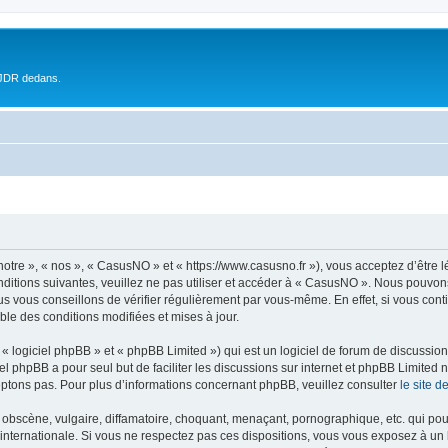
 JDR dedans.
otre », « nos », « CasusNO » et « https://www.casusno.fr »), vous acceptez d’être 
nditions suivantes, veuillez ne pas utiliser et accéder à « CasusNO ». Nous pouvon
s vous conseillons de vérifier régulièrement par vous-même. En effet, si vous con
ble des conditions modifiées et mises à jour.
 logiciel phpBB » et « phpBB Limited ») qui est un logiciel de forum de discussio
iel phpBB a pour seul but de faciliter les discussions sur internet et phpBB Limit
ptons pas. Pour plus d’informations concernant phpBB, veuillez consulter
le site 
obscène, vulgaire, diffamatoire, choquant, menaçant, pornographique, etc. qui pourr
internationale. Si vous ne respectez pas ces dispositions, vous vous exposez à un 