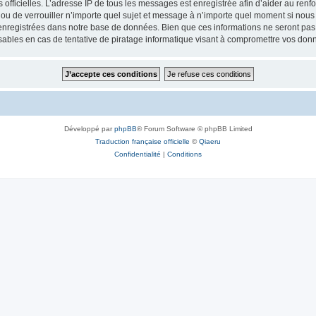
ités officielles. L’adresse IP de tous les messages est enregistrée afin d’aider au re
 ou de verrouiller n’importe quel sujet et message à n’importe quel moment si nous 
nregistrées dans notre base de données. Bien que ces informations ne seront pas d
bles en cas de tentative de piratage informatique visant à compromettre vos don
Développé par
phpBB
® Forum Software © phpBB Limited
Traduction française officielle
©
Qiaeru
Confidentialité
|
Conditions