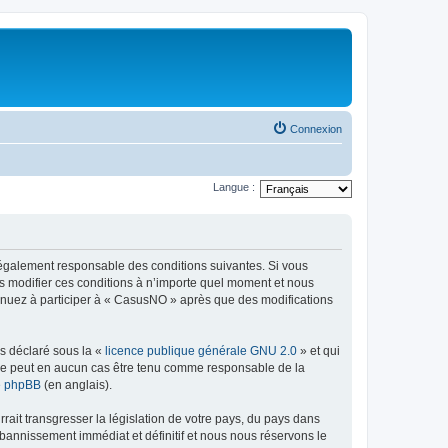
Connexion
Langue :
légalement responsable des conditions suivantes. Si vous
s modifier ces conditions à n’importe quel moment et nous
tinuez à participer à « CasusNO » après que des modifications
ns déclaré sous la «
licence publique générale GNU 2.0
» et qui
ed ne peut en aucun cas être tenu comme responsable de la
de phpBB
(en anglais).
ait transgresser la législation de votre pays, du pays dans
bannissement immédiat et définitif et nous nous réservons le