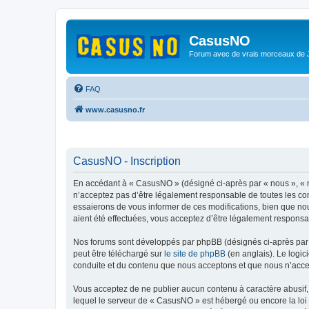
CasusNO
Forum avec de vrais morceaux de
FAQ
www.casusno.fr
CasusNO - Inscription
En accédant à « CasusNO » (désigné ci-après par « nous », « n
n’acceptez pas d’être légalement responsable de toutes les co
essaierons de vous informer de ces modifications, bien que nou
aient été effectuées, vous acceptez d’être légalement responsa
Nos forums sont développés par phpBB (désignés ci-après par «
peut être téléchargé sur
le site de phpBB
(en anglais). Le logic
conduite et du contenu que nous acceptons et que nous n’acce
Vous acceptez de ne publier aucun contenu à caractère abusif, 
lequel le serveur de « CasusNO » est hébergé ou encore la loi 