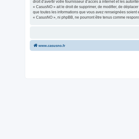
droit d’avertir votre fournisseur d’accès à internet et les autor
« CasusNO » ait le droit de supprimer, de modifier, de déplacer
que toutes les informations que vous avez renseignées soient e
« CasusNO », ni phpBB, ne pourront être tenus comme responsa
www.casusno.fr