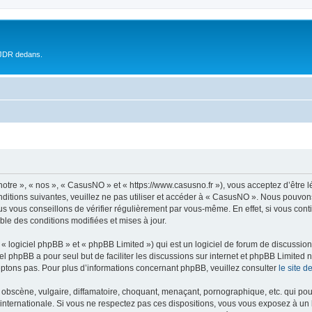
 JDR dedans.
otre », « nos », « CasusNO » et « https://www.casusno.fr »), vous acceptez d’être 
nditions suivantes, veuillez ne pas utiliser et accéder à « CasusNO ». Nous pouvon
s vous conseillons de vérifier régulièrement par vous-même. En effet, si vous con
ble des conditions modifiées et mises à jour.
 logiciel phpBB » et « phpBB Limited ») qui est un logiciel de forum de discussio
iel phpBB a pour seul but de faciliter les discussions sur internet et phpBB Limit
ptons pas. Pour plus d’informations concernant phpBB, veuillez consulter
le site 
obscène, vulgaire, diffamatoire, choquant, menaçant, pornographique, etc. qui pourr
internationale. Si vous ne respectez pas ces dispositions, vous vous exposez à un 