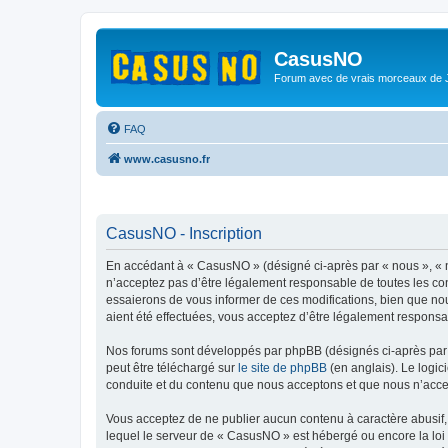
CasusNO
Forum avec de vrais morceaux de
FAQ
www.casusno.fr
CasusNO - Inscription
En accédant à « CasusNO » (désigné ci-après par « nous », « n
n’acceptez pas d’être légalement responsable de toutes les co
essaierons de vous informer de ces modifications, bien que nou
aient été effectuées, vous acceptez d’être légalement responsa
Nos forums sont développés par phpBB (désignés ci-après par «
peut être téléchargé sur
le site de phpBB
(en anglais). Le logic
conduite et du contenu que nous acceptons et que nous n’acce
Vous acceptez de ne publier aucun contenu à caractère abusif, 
lequel le serveur de « CasusNO » est hébergé ou encore la loi 