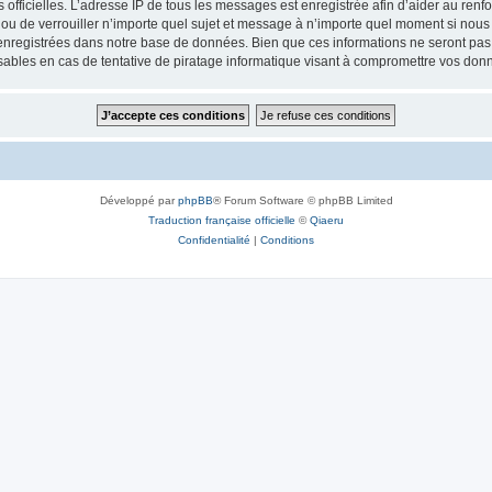
ités officielles. L’adresse IP de tous les messages est enregistrée afin d’aider au re
 ou de verrouiller n’importe quel sujet et message à n’importe quel moment si nous 
nregistrées dans notre base de données. Bien que ces informations ne seront pas d
bles en cas de tentative de piratage informatique visant à compromettre vos don
Développé par
phpBB
® Forum Software © phpBB Limited
Traduction française officielle
©
Qiaeru
Confidentialité
|
Conditions