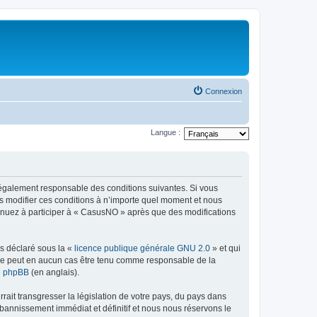
Connexion
Langue :
légalement responsable des conditions suivantes. Si vous
s modifier ces conditions à n’importe quel moment et nous
tinuez à participer à « CasusNO » après que des modifications
ns déclaré sous la «
licence publique générale GNU 2.0
» et qui
ed ne peut en aucun cas être tenu comme responsable de la
de phpBB
(en anglais).
ait transgresser la législation de votre pays, du pays dans
bannissement immédiat et définitif et nous nous réservons le