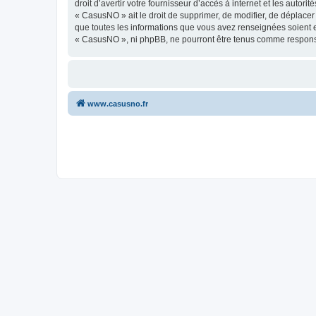
droit d’avertir votre fournisseur d’accès à internet et les autor
« CasusNO » ait le droit de supprimer, de modifier, de déplacer
que toutes les informations que vous avez renseignées soient e
« CasusNO », ni phpBB, ne pourront être tenus comme responsa
www.casusno.fr