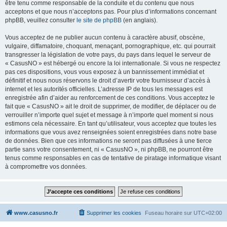
être tenu comme responsable de la conduite et du contenu que nous
acceptons et que nous n’acceptons pas. Pour plus d’informations concernant
phpBB, veuillez consulter
le site de phpBB
(en anglais).
Vous acceptez de ne publier aucun contenu à caractère abusif, obscène,
vulgaire, diffamatoire, choquant, menaçant, pornographique, etc. qui pourrait
transgresser la législation de votre pays, du pays dans lequel le serveur de
« CasusNO » est hébergé ou encore la loi internationale. Si vous ne respectez
pas ces dispositions, vous vous exposez à un bannissement immédiat et
définitif et nous nous réservons le droit d’avertir votre fournisseur d’accès à
internet et les autorités officielles. L’adresse IP de tous les messages est
enregistrée afin d’aider au renforcement de ces conditions. Vous acceptez le
fait que « CasusNO » ait le droit de supprimer, de modifier, de déplacer ou de
verrouiller n’importe quel sujet et message à n’importe quel moment si nous
estimons cela nécessaire. En tant qu’utilisateur, vous acceptez que toutes les
informations que vous avez renseignées soient enregistrées dans notre base
de données. Bien que ces informations ne seront pas diffusées à une tierce
partie sans votre consentement, ni « CasusNO », ni phpBB, ne pourront être
tenus comme responsables en cas de tentative de piratage informatique visant
à compromettre vos données.
www.casusno.fr
Supprimer les cookies
Fuseau horaire sur
UTC+02:00