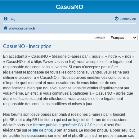
CasusNO
FAQ
Connexion
www.casusno.fr
Langue :
CasusNO - Inscription
En accédant à « CasusNO » (désigné ci-après par « nous », « notre », « nos »,
« CasusNO » et « https://www.casusno.fr »), vous acceptez d’être légalement
responsable des conditions suivantes. Si vous n’acceptez pas d’être
légalement responsable de toutes les conditions suivantes, veuillez ne pas
utiliser et accéder à « CasusNO ». Nous pouvons modifier ces conditions à
n’importe quel moment et nous essaierons de vous informer de ces
modifications, bien que nous vous conseillons de vérifier régulièrement par
vous-même. En effet, si vous continuez à participer à « CasusNO » après que
des modifications aient été effectuées, vous acceptez d’être légalement
responsable des conditions modifiées et mises à jour.
Nos forums sont développés par phpBB (désignés ci-après par « logiciel
phpBB » et « phpBB Limited ») qui est un logiciel de forum de discussions
déclaré sous la «
licence publique générale GNU 2.0
» et qui peut être
téléchargé sur
le site de phpBB
(en anglais). Le logiciel phpBB a pour seul but
de faciliter les discussions sur internet et phpBB Limited ne peut en aucun cas