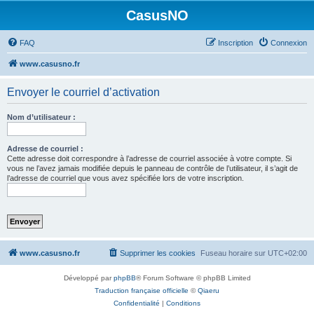
CasusNO
FAQ
Inscription
Connexion
www.casusno.fr
Envoyer le courriel d’activation
Nom d’utilisateur :
Adresse de courriel :
Cette adresse doit correspondre à l’adresse de courriel associée à votre compte. Si
vous ne l’avez jamais modifiée depuis le panneau de contrôle de l’utilisateur, il s’agit de
l’adresse de courriel que vous avez spécifiée lors de votre inscription.
www.casusno.fr
Supprimer les cookies
Fuseau horaire sur
UTC+02:00
Développé par
phpBB
® Forum Software © phpBB Limited
Traduction française officielle
©
Qiaeru
Confidentialité
|
Conditions