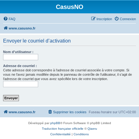
CasusNO
FAQ
Inscription
Connexion
www.casusno.fr
Envoyer le courriel d’activation
Nom d’utilisateur :
Adresse de courriel :
Cette adresse doit correspondre à l’adresse de courriel associée à votre compte. Si
vous ne l’avez jamais modifiée depuis le panneau de contrôle de l’utilisateur, il s’agit de
l’adresse de courriel que vous avez spécifiée lors de votre inscription.
www.casusno.fr
Supprimer les cookies
Fuseau horaire sur
UTC+02:00
Développé par
phpBB
® Forum Software © phpBB Limited
Traduction française officielle
©
Qiaeru
Confidentialité
|
Conditions