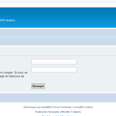
 JDR dedans.
tre compte. Si vous ne
’agit de l’adresse de
Développé par
phpBB
® Forum Software © phpBB Limited
Traduction française officielle
©
Qiaeru