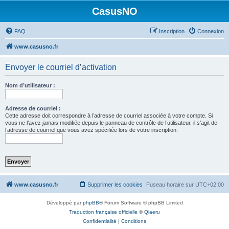
CasusNO
FAQ
Inscription
Connexion
www.casusno.fr
Envoyer le courriel d’activation
Nom d’utilisateur :
Adresse de courriel :
Cette adresse doit correspondre à l’adresse de courriel associée à votre compte. Si
vous ne l’avez jamais modifiée depuis le panneau de contrôle de l’utilisateur, il s’agit de
l’adresse de courriel que vous avez spécifiée lors de votre inscription.
www.casusno.fr
Supprimer les cookies
Fuseau horaire sur
UTC+02:00
Développé par
phpBB
® Forum Software © phpBB Limited
Traduction française officielle
©
Qiaeru
Confidentialité
|
Conditions