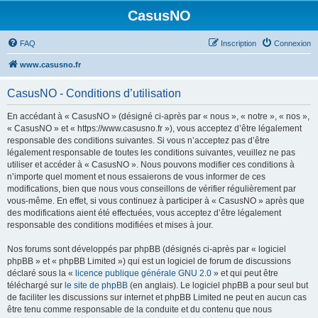
CasusNO
FAQ
Inscription
Connexion
www.casusno.fr
CasusNO - Conditions d’utilisation
En accédant à « CasusNO » (désigné ci-après par « nous », « notre », « nos »,
« CasusNO » et « https://www.casusno.fr »), vous acceptez d’être légalement
responsable des conditions suivantes. Si vous n’acceptez pas d’être
légalement responsable de toutes les conditions suivantes, veuillez ne pas
utiliser et accéder à « CasusNO ». Nous pouvons modifier ces conditions à
n’importe quel moment et nous essaierons de vous informer de ces
modifications, bien que nous vous conseillons de vérifier régulièrement par
vous-même. En effet, si vous continuez à participer à « CasusNO » après que
des modifications aient été effectuées, vous acceptez d’être légalement
responsable des conditions modifiées et mises à jour.
Nos forums sont développés par phpBB (désignés ci-après par « logiciel
phpBB » et « phpBB Limited ») qui est un logiciel de forum de discussions
déclaré sous la «
licence publique générale GNU 2.0
» et qui peut être
téléchargé sur
le site de phpBB
(en anglais). Le logiciel phpBB a pour seul but
de faciliter les discussions sur internet et phpBB Limited ne peut en aucun cas
être tenu comme responsable de la conduite et du contenu que nous