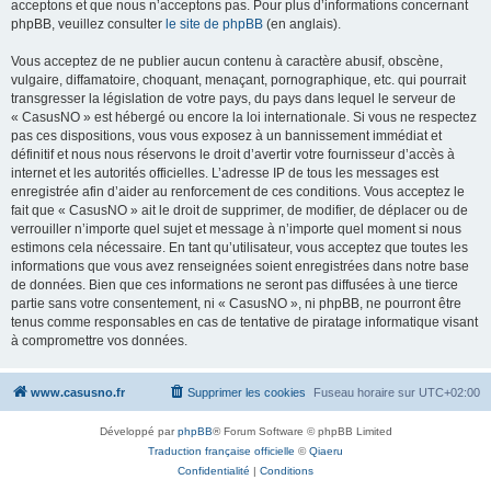
acceptons et que nous n’acceptons pas. Pour plus d’informations concernant
phpBB, veuillez consulter
le site de phpBB
(en anglais).
Vous acceptez de ne publier aucun contenu à caractère abusif, obscène,
vulgaire, diffamatoire, choquant, menaçant, pornographique, etc. qui pourrait
transgresser la législation de votre pays, du pays dans lequel le serveur de
« CasusNO » est hébergé ou encore la loi internationale. Si vous ne respectez
pas ces dispositions, vous vous exposez à un bannissement immédiat et
définitif et nous nous réservons le droit d’avertir votre fournisseur d’accès à
internet et les autorités officielles. L’adresse IP de tous les messages est
enregistrée afin d’aider au renforcement de ces conditions. Vous acceptez le
fait que « CasusNO » ait le droit de supprimer, de modifier, de déplacer ou de
verrouiller n’importe quel sujet et message à n’importe quel moment si nous
estimons cela nécessaire. En tant qu’utilisateur, vous acceptez que toutes les
informations que vous avez renseignées soient enregistrées dans notre base
de données. Bien que ces informations ne seront pas diffusées à une tierce
partie sans votre consentement, ni « CasusNO », ni phpBB, ne pourront être
tenus comme responsables en cas de tentative de piratage informatique visant
à compromettre vos données.
www.casusno.fr
Supprimer les cookies
Fuseau horaire sur
UTC+02:00
Développé par
phpBB
® Forum Software © phpBB Limited
Traduction française officielle
©
Qiaeru
Confidentialité
|
Conditions