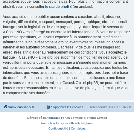
acceptons et que nous n’acceptons pas. Pour plus d’informations concernant
phpBB, veuillez consulter
le site de phpBB
(en anglais).
Vous acceptez de ne publier aucun contenu à caractère abusif, obscène,
vulgaire, diffamatoire, choquant, menaçant, pornographique, etc. qui pourrait
transgresser la législation de votre pays, du pays dans lequel le serveur de
« CasusNO » est hébergé ou encore la loi internationale. Si vous ne respectez
pas ces dispositions, vous vous exposez à un bannissement immédiat et
définitif et nous nous réservons le droit d’avertir votre fournisseur d’accès à
internet et les autorités officielles. L’adresse IP de tous les messages est
enregistrée afin d’aider au renforcement de ces conditions. Vous acceptez le
fait que « CasusNO » ait le droit de supprimer, de modifier, de déplacer ou de
verrouiller n’importe quel sujet et message à n’importe quel moment si nous
estimons cela nécessaire. En tant qu’utilisateur, vous acceptez que toutes les
informations que vous avez renseignées soient enregistrées dans notre base
de données. Bien que ces informations ne seront pas diffusées à une tierce
partie sans votre consentement, ni « CasusNO », ni phpBB, ne pourront être
tenus comme responsables en cas de tentative de piratage informatique visant
à compromettre vos données.
www.casusno.fr
Supprimer les cookies
Fuseau horaire sur
UTC+02:00
Développé par
phpBB
® Forum Software © phpBB Limited
Traduction française officielle
©
Qiaeru
Confidentialité
|
Conditions