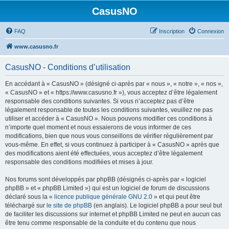
CasusNO
FAQ
Inscription
Connexion
www.casusno.fr
CasusNO - Conditions d’utilisation
En accédant à « CasusNO » (désigné ci-après par « nous », « notre », « nos »,
« CasusNO » et « https://www.casusno.fr »), vous acceptez d’être légalement
responsable des conditions suivantes. Si vous n’acceptez pas d’être
légalement responsable de toutes les conditions suivantes, veuillez ne pas
utiliser et accéder à « CasusNO ». Nous pouvons modifier ces conditions à
n’importe quel moment et nous essaierons de vous informer de ces
modifications, bien que nous vous conseillons de vérifier régulièrement par
vous-même. En effet, si vous continuez à participer à « CasusNO » après que
des modifications aient été effectuées, vous acceptez d’être légalement
responsable des conditions modifiées et mises à jour.
Nos forums sont développés par phpBB (désignés ci-après par « logiciel
phpBB » et « phpBB Limited ») qui est un logiciel de forum de discussions
déclaré sous la «
licence publique générale GNU 2.0
» et qui peut être
téléchargé sur
le site de phpBB
(en anglais). Le logiciel phpBB a pour seul but
de faciliter les discussions sur internet et phpBB Limited ne peut en aucun cas
être tenu comme responsable de la conduite et du contenu que nous