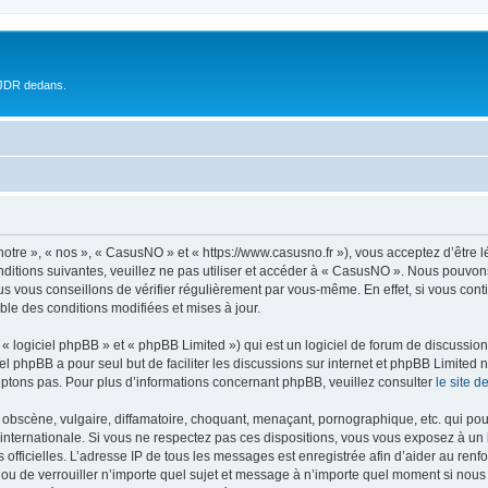
 JDR dedans.
otre », « nos », « CasusNO » et « https://www.casusno.fr »), vous acceptez d’être 
nditions suivantes, veuillez ne pas utiliser et accéder à « CasusNO ». Nous pouvon
s vous conseillons de vérifier régulièrement par vous-même. En effet, si vous con
ble des conditions modifiées et mises à jour.
 logiciel phpBB » et « phpBB Limited ») qui est un logiciel de forum de discussio
iel phpBB a pour seul but de faciliter les discussions sur internet et phpBB Limit
ptons pas. Pour plus d’informations concernant phpBB, veuillez consulter
le site 
obscène, vulgaire, diffamatoire, choquant, menaçant, pornographique, etc. qui pourr
internationale. Si vous ne respectez pas ces dispositions, vous vous exposez à un 
ités officielles. L’adresse IP de tous les messages est enregistrée afin d’aider au re
 ou de verrouiller n’importe quel sujet et message à n’importe quel moment si nous 