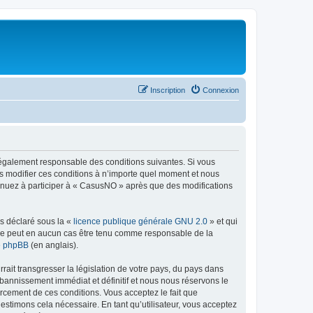
Inscription
Connexion
légalement responsable des conditions suivantes. Si vous
s modifier ces conditions à n’importe quel moment et nous
tinuez à participer à « CasusNO » après que des modifications
ns déclaré sous la «
licence publique générale GNU 2.0
» et qui
ed ne peut en aucun cas être tenu comme responsable de la
de phpBB
(en anglais).
ait transgresser la législation de votre pays, du pays dans
bannissement immédiat et définitif et nous nous réservons le
nforcement de ces conditions. Vous acceptez le fait que
estimons cela nécessaire. En tant qu’utilisateur, vous acceptez