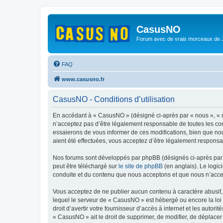
CasusNO
Forum avec de vrais morceaux de
FAQ
www.casusno.fr
CasusNO - Conditions d’utilisation
En accédant à « CasusNO » (désigné ci-après par « nous », « n
n’acceptez pas d’être légalement responsable de toutes les co
essaierons de vous informer de ces modifications, bien que nou
aient été effectuées, vous acceptez d’être légalement responsa
Nos forums sont développés par phpBB (désignés ci-après par «
peut être téléchargé sur
le site de phpBB
(en anglais). Le logic
conduite et du contenu que nous acceptons et que nous n’acce
Vous acceptez de ne publier aucun contenu à caractère abusif, 
lequel le serveur de « CasusNO » est hébergé ou encore la loi 
droit d’avertir votre fournisseur d’accès à internet et les autor
« CasusNO » ait le droit de supprimer, de modifier, de déplacer