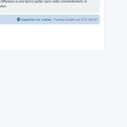
iffusées à une tierce partie sans votre consentement, ni
nées.
Supprimer les cookies
Fuseau horaire sur
UTC+02:00