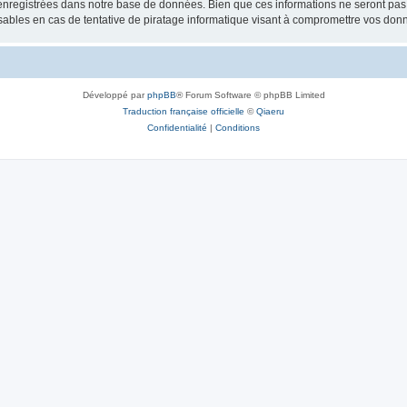
nregistrées dans notre base de données. Bien que ces informations ne seront pas d
bles en cas de tentative de piratage informatique visant à compromettre vos don
Développé par
phpBB
® Forum Software © phpBB Limited
Traduction française officielle
©
Qiaeru
Confidentialité
|
Conditions