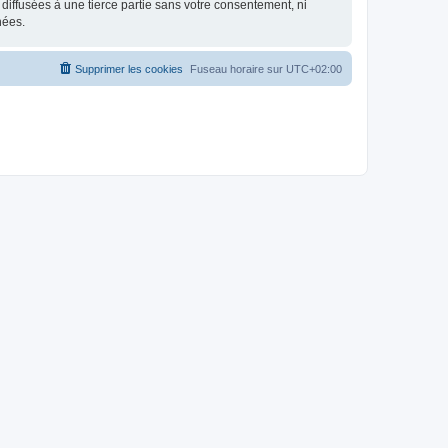
iffusées à une tierce partie sans votre consentement, ni
nées.
Supprimer les cookies
Fuseau horaire sur
UTC+02:00