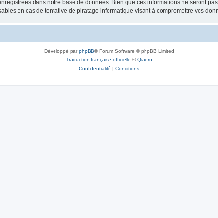
nregistrées dans notre base de données. Bien que ces informations ne seront pas d
bles en cas de tentative de piratage informatique visant à compromettre vos don
Développé par
phpBB
® Forum Software © phpBB Limited
Traduction française officielle
©
Qiaeru
Confidentialité
|
Conditions