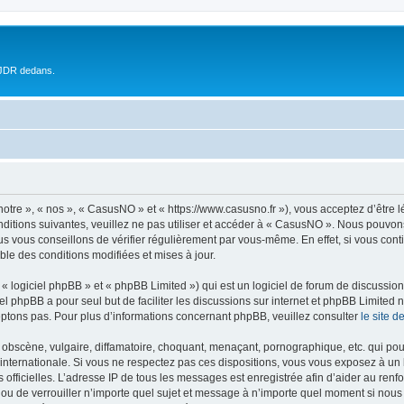
 JDR dedans.
otre », « nos », « CasusNO » et « https://www.casusno.fr »), vous acceptez d’être 
nditions suivantes, veuillez ne pas utiliser et accéder à « CasusNO ». Nous pouvon
s vous conseillons de vérifier régulièrement par vous-même. En effet, si vous con
ble des conditions modifiées et mises à jour.
 logiciel phpBB » et « phpBB Limited ») qui est un logiciel de forum de discussio
iel phpBB a pour seul but de faciliter les discussions sur internet et phpBB Limit
ptons pas. Pour plus d’informations concernant phpBB, veuillez consulter
le site 
obscène, vulgaire, diffamatoire, choquant, menaçant, pornographique, etc. qui pourr
internationale. Si vous ne respectez pas ces dispositions, vous vous exposez à un 
ités officielles. L’adresse IP de tous les messages est enregistrée afin d’aider au re
 ou de verrouiller n’importe quel sujet et message à n’importe quel moment si nous 