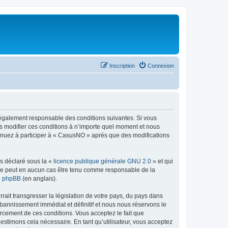
Inscription
Connexion
légalement responsable des conditions suivantes. Si vous
s modifier ces conditions à n’importe quel moment et nous
tinuez à participer à « CasusNO » après que des modifications
ns déclaré sous la «
licence publique générale GNU 2.0
» et qui
ed ne peut en aucun cas être tenu comme responsable de la
de phpBB
(en anglais).
ait transgresser la législation de votre pays, du pays dans
bannissement immédiat et définitif et nous nous réservons le
nforcement de ces conditions. Vous acceptez le fait que
estimons cela nécessaire. En tant qu’utilisateur, vous acceptez