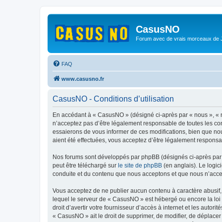
CasusNO
Forum avec de vrais morceaux de
FAQ
www.casusno.fr
CasusNO - Conditions d’utilisation
En accédant à « CasusNO » (désigné ci-après par « nous », « n
n’acceptez pas d’être légalement responsable de toutes les co
essaierons de vous informer de ces modifications, bien que nou
aient été effectuées, vous acceptez d’être légalement responsa
Nos forums sont développés par phpBB (désignés ci-après par «
peut être téléchargé sur
le site de phpBB
(en anglais). Le logic
conduite et du contenu que nous acceptons et que nous n’acce
Vous acceptez de ne publier aucun contenu à caractère abusif, 
lequel le serveur de « CasusNO » est hébergé ou encore la loi 
droit d’avertir votre fournisseur d’accès à internet et les autor
« CasusNO » ait le droit de supprimer, de modifier, de déplacer