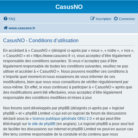
CasusNO
FAQ
Inscription
Connexion
www.casusno.fr
CasusNO - Conditions d’utilisation
En accédant à « CasusNO » (désigné ci-après par « nous », « notre », « nos »,
« CasusNO » et « https://www.casusno.fr »), vous acceptez d’être légalement
responsable des conditions suivantes. Si vous n’acceptez pas d’être
légalement responsable de toutes les conditions suivantes, veuillez ne pas
utiliser et accéder à « CasusNO ». Nous pouvons modifier ces conditions à
n’importe quel moment et nous essaierons de vous informer de ces
modifications, bien que nous vous conseillons de vérifier régulièrement par
vous-même. En effet, si vous continuez à participer à « CasusNO » après que
des modifications aient été effectuées, vous acceptez d’être légalement
responsable des conditions modifiées et mises à jour.
Nos forums sont développés par phpBB (désignés ci-après par « logiciel
phpBB » et « phpBB Limited ») qui est un logiciel de forum de discussions
déclaré sous la «
licence publique générale GNU 2.0
» et qui peut être
téléchargé sur
le site de phpBB
(en anglais). Le logiciel phpBB a pour seul but
de faciliter les discussions sur internet et phpBB Limited ne peut en aucun cas
être tenu comme responsable de la conduite et du contenu que nous