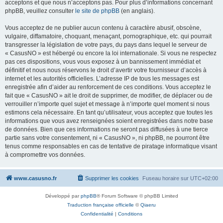
acceptons et que nous n’acceptons pas. Pour plus d’informations concernant
phpBB, veuillez consulter
le site de phpBB
(en anglais).
Vous acceptez de ne publier aucun contenu à caractère abusif, obscène,
vulgaire, diffamatoire, choquant, menaçant, pornographique, etc. qui pourrait
transgresser la législation de votre pays, du pays dans lequel le serveur de
« CasusNO » est hébergé ou encore la loi internationale. Si vous ne respectez
pas ces dispositions, vous vous exposez à un bannissement immédiat et
définitif et nous nous réservons le droit d’avertir votre fournisseur d’accès à
internet et les autorités officielles. L’adresse IP de tous les messages est
enregistrée afin d’aider au renforcement de ces conditions. Vous acceptez le
fait que « CasusNO » ait le droit de supprimer, de modifier, de déplacer ou de
verrouiller n’importe quel sujet et message à n’importe quel moment si nous
estimons cela nécessaire. En tant qu’utilisateur, vous acceptez que toutes les
informations que vous avez renseignées soient enregistrées dans notre base
de données. Bien que ces informations ne seront pas diffusées à une tierce
partie sans votre consentement, ni « CasusNO », ni phpBB, ne pourront être
tenus comme responsables en cas de tentative de piratage informatique visant
à compromettre vos données.
www.casusno.fr
Supprimer les cookies
Fuseau horaire sur
UTC+02:00
Développé par
phpBB
® Forum Software © phpBB Limited
Traduction française officielle
©
Qiaeru
Confidentialité
|
Conditions