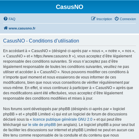
CasusNO
FAQ
Inscription
Connexion
www.casusno.fr
CasusNO - Conditions d’utilisation
En accédant à « CasusNO » (désigné ci-après par « nous », « notre », « nos »,
« CasusNO » et « https://www.casusno.fr »), vous acceptez d’être légalement
responsable des conditions suivantes. Si vous n’acceptez pas d’être
légalement responsable de toutes les conditions suivantes, veuillez ne pas
utiliser et accéder à « CasusNO ». Nous pouvons modifier ces conditions à
n’importe quel moment et nous essaierons de vous informer de ces
modifications, bien que nous vous conseillons de vérifier régulièrement par
vous-même. En effet, si vous continuez à participer à « CasusNO » après que
des modifications aient été effectuées, vous acceptez d’être légalement
responsable des conditions modifiées et mises à jour.
Nos forums sont développés par phpBB (désignés ci-après par « logiciel
phpBB » et « phpBB Limited ») qui est un logiciel de forum de discussions
déclaré sous la «
licence publique générale GNU 2.0
» et qui peut être
téléchargé sur
le site de phpBB
(en anglais). Le logiciel phpBB a pour seul but
de faciliter les discussions sur internet et phpBB Limited ne peut en aucun cas
être tenu comme responsable de la conduite et du contenu que nous