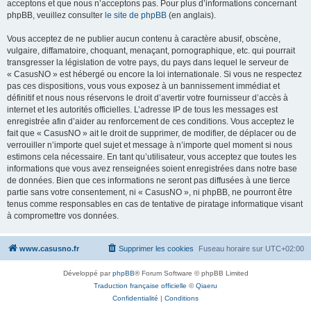
acceptons et que nous n’acceptons pas. Pour plus d’informations concernant
phpBB, veuillez consulter
le site de phpBB
(en anglais).
Vous acceptez de ne publier aucun contenu à caractère abusif, obscène,
vulgaire, diffamatoire, choquant, menaçant, pornographique, etc. qui pourrait
transgresser la législation de votre pays, du pays dans lequel le serveur de
« CasusNO » est hébergé ou encore la loi internationale. Si vous ne respectez
pas ces dispositions, vous vous exposez à un bannissement immédiat et
définitif et nous nous réservons le droit d’avertir votre fournisseur d’accès à
internet et les autorités officielles. L’adresse IP de tous les messages est
enregistrée afin d’aider au renforcement de ces conditions. Vous acceptez le
fait que « CasusNO » ait le droit de supprimer, de modifier, de déplacer ou de
verrouiller n’importe quel sujet et message à n’importe quel moment si nous
estimons cela nécessaire. En tant qu’utilisateur, vous acceptez que toutes les
informations que vous avez renseignées soient enregistrées dans notre base
de données. Bien que ces informations ne seront pas diffusées à une tierce
partie sans votre consentement, ni « CasusNO », ni phpBB, ne pourront être
tenus comme responsables en cas de tentative de piratage informatique visant
à compromettre vos données.
www.casusno.fr
Supprimer les cookies
Fuseau horaire sur
UTC+02:00
Développé par
phpBB
® Forum Software © phpBB Limited
Traduction française officielle
©
Qiaeru
Confidentialité
|
Conditions