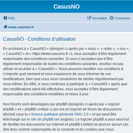
CasusNO
FAQ
Inscription
Connexion
www.casusno.fr
CasusNO - Conditions d’utilisation
En accédant à « CasusNO » (désigné ci-après par « nous », « notre », « nos »,
« CasusNO » et « https://www.casusno.fr »), vous acceptez d’être légalement
responsable des conditions suivantes. Si vous n’acceptez pas d’être
légalement responsable de toutes les conditions suivantes, veuillez ne pas
utiliser et accéder à « CasusNO ». Nous pouvons modifier ces conditions à
n’importe quel moment et nous essaierons de vous informer de ces
modifications, bien que nous vous conseillons de vérifier régulièrement par
vous-même. En effet, si vous continuez à participer à « CasusNO » après que
des modifications aient été effectuées, vous acceptez d’être légalement
responsable des conditions modifiées et mises à jour.
Nos forums sont développés par phpBB (désignés ci-après par « logiciel
phpBB » et « phpBB Limited ») qui est un logiciel de forum de discussions
déclaré sous la «
licence publique générale GNU 2.0
» et qui peut être
téléchargé sur
le site de phpBB
(en anglais). Le logiciel phpBB a pour seul but
de faciliter les discussions sur internet et phpBB Limited ne peut en aucun cas
être tenu comme responsable de la conduite et du contenu que nous