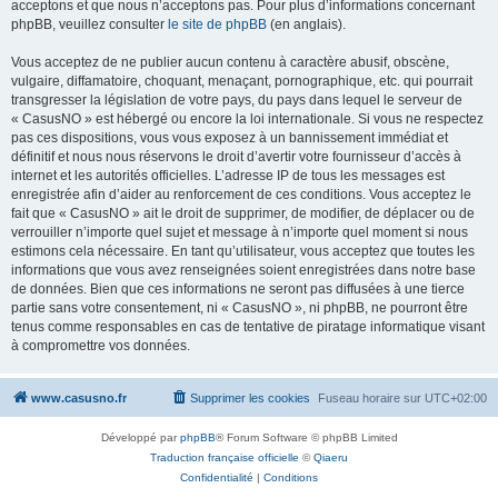
acceptons et que nous n’acceptons pas. Pour plus d’informations concernant
phpBB, veuillez consulter
le site de phpBB
(en anglais).
Vous acceptez de ne publier aucun contenu à caractère abusif, obscène,
vulgaire, diffamatoire, choquant, menaçant, pornographique, etc. qui pourrait
transgresser la législation de votre pays, du pays dans lequel le serveur de
« CasusNO » est hébergé ou encore la loi internationale. Si vous ne respectez
pas ces dispositions, vous vous exposez à un bannissement immédiat et
définitif et nous nous réservons le droit d’avertir votre fournisseur d’accès à
internet et les autorités officielles. L’adresse IP de tous les messages est
enregistrée afin d’aider au renforcement de ces conditions. Vous acceptez le
fait que « CasusNO » ait le droit de supprimer, de modifier, de déplacer ou de
verrouiller n’importe quel sujet et message à n’importe quel moment si nous
estimons cela nécessaire. En tant qu’utilisateur, vous acceptez que toutes les
informations que vous avez renseignées soient enregistrées dans notre base
de données. Bien que ces informations ne seront pas diffusées à une tierce
partie sans votre consentement, ni « CasusNO », ni phpBB, ne pourront être
tenus comme responsables en cas de tentative de piratage informatique visant
à compromettre vos données.
www.casusno.fr
Supprimer les cookies
Fuseau horaire sur
UTC+02:00
Développé par
phpBB
® Forum Software © phpBB Limited
Traduction française officielle
©
Qiaeru
Confidentialité
|
Conditions