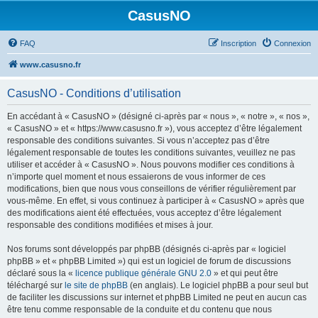
CasusNO
FAQ
Inscription
Connexion
www.casusno.fr
CasusNO - Conditions d’utilisation
En accédant à « CasusNO » (désigné ci-après par « nous », « notre », « nos »,
« CasusNO » et « https://www.casusno.fr »), vous acceptez d’être légalement
responsable des conditions suivantes. Si vous n’acceptez pas d’être
légalement responsable de toutes les conditions suivantes, veuillez ne pas
utiliser et accéder à « CasusNO ». Nous pouvons modifier ces conditions à
n’importe quel moment et nous essaierons de vous informer de ces
modifications, bien que nous vous conseillons de vérifier régulièrement par
vous-même. En effet, si vous continuez à participer à « CasusNO » après que
des modifications aient été effectuées, vous acceptez d’être légalement
responsable des conditions modifiées et mises à jour.
Nos forums sont développés par phpBB (désignés ci-après par « logiciel
phpBB » et « phpBB Limited ») qui est un logiciel de forum de discussions
déclaré sous la «
licence publique générale GNU 2.0
» et qui peut être
téléchargé sur
le site de phpBB
(en anglais). Le logiciel phpBB a pour seul but
de faciliter les discussions sur internet et phpBB Limited ne peut en aucun cas
être tenu comme responsable de la conduite et du contenu que nous