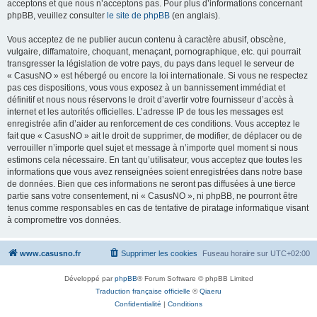
acceptons et que nous n’acceptons pas. Pour plus d’informations concernant
phpBB, veuillez consulter
le site de phpBB
(en anglais).
Vous acceptez de ne publier aucun contenu à caractère abusif, obscène,
vulgaire, diffamatoire, choquant, menaçant, pornographique, etc. qui pourrait
transgresser la législation de votre pays, du pays dans lequel le serveur de
« CasusNO » est hébergé ou encore la loi internationale. Si vous ne respectez
pas ces dispositions, vous vous exposez à un bannissement immédiat et
définitif et nous nous réservons le droit d’avertir votre fournisseur d’accès à
internet et les autorités officielles. L’adresse IP de tous les messages est
enregistrée afin d’aider au renforcement de ces conditions. Vous acceptez le
fait que « CasusNO » ait le droit de supprimer, de modifier, de déplacer ou de
verrouiller n’importe quel sujet et message à n’importe quel moment si nous
estimons cela nécessaire. En tant qu’utilisateur, vous acceptez que toutes les
informations que vous avez renseignées soient enregistrées dans notre base
de données. Bien que ces informations ne seront pas diffusées à une tierce
partie sans votre consentement, ni « CasusNO », ni phpBB, ne pourront être
tenus comme responsables en cas de tentative de piratage informatique visant
à compromettre vos données.
www.casusno.fr
Supprimer les cookies
Fuseau horaire sur
UTC+02:00
Développé par
phpBB
® Forum Software © phpBB Limited
Traduction française officielle
©
Qiaeru
Confidentialité
|
Conditions