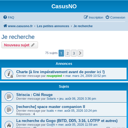
CasusNO
FAQ
Inscription
Connexion
www.casusno.fr
Les petites annonces
Je recherche
Je recherche
Nouveau sujet
1
2
3
Suivant
75 sujets
Annonces
Charte (à lire impérativement avant de poster ici !)
Dernier message par
rougepied
«
mar. mars 24, 2009 10:52 pm
Sujets
Striscia : Cité Rouge
Dernier message par
Solaris
«
jeu. août 06, 2026 3:36 pm
[recherche] space master companion II
Dernier message par
Isatis
«
mer. août 05, 2026 10:24 pm
Réponses :
4
La recherche du Gogo (BITD, DD5, 3:16, LOTFP et autres)
Dernier message par
Go@t
«
mer. août 05, 2026 11:59 am