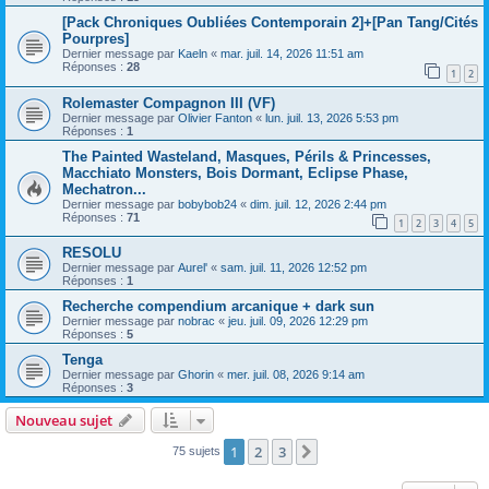
[Pack Chroniques Oubliées Contemporain 2]+[Pan Tang/Cités
Pourpres]
Dernier message par
Kaeln
«
mar. juil. 14, 2026 11:51 am
Réponses :
28
1
2
Rolemaster Compagnon III (VF)
Dernier message par
Olivier Fanton
«
lun. juil. 13, 2026 5:53 pm
Réponses :
1
The Painted Wasteland, Masques, Périls & Princesses,
Macchiato Monsters, Bois Dormant, Eclipse Phase,
Mechatron...
Dernier message par
bobybob24
«
dim. juil. 12, 2026 2:44 pm
Réponses :
71
1
2
3
4
5
RESOLU
Dernier message par
Aurel'
«
sam. juil. 11, 2026 12:52 pm
Réponses :
1
Recherche compendium arcanique + dark sun
Dernier message par
nobrac
«
jeu. juil. 09, 2026 12:29 pm
Réponses :
5
Tenga
Dernier message par
Ghorin
«
mer. juil. 08, 2026 9:14 am
Réponses :
3
Nouveau sujet
1
2
3
Suivant
75 sujets