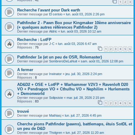
Réponses :
41
1
2
3
Recherche l'avant pour Dark earth
Dernier message par
El cerisio
«
lun. août 03, 2026 2:26 pm
Pathfinder 2 - Pawn Box pour Kingmaker 10ème anniversaire
(+ quelques autres références Pathfinder 2)
Dernier message par
Aldric
«
lun. août 03, 2026 10:12 am
Recherche : LotFP
Dernier message par
J-C
«
lun. août 03, 2026 6:47 am
Réponses :
75
1
2
3
4
5
6
Pathfinder 1e (et un peu de OSR, Rolemaster)
Dernier message par
SombreroDeLaNuit
«
sam. août 01, 2026 12:08 pm
A fermer
Dernier message par
Irwinator
«
jeu. juil. 30, 2026 2:24 pm
Réponses :
8
AD&D2 + OSE + LotFP + Warhammer V2V3 + Ravenloft D20
VO + Pendragon VO + Cthulhu VO + Nephilim + Hurlements
+ Demonworld
Dernier message par
Solipsiste
«
mar. juil. 28, 2026 2:15 pm
Réponses :
83
1
2
3
4
5
6
trouvé
Dernier message par
Mathiasj
«
lun. juil. 27, 2026 4:45 pm
Cherche pions Pathfinder (pawns), battlemaps, étuis SotDL et
un peu de D&D
Dernier message par
Tholgren
«
lun. juil. 27, 2026 11:20 am