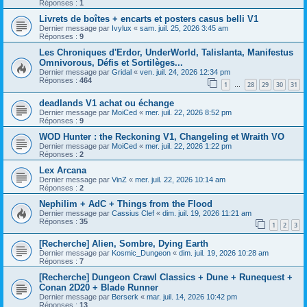
Réponses :
1
Livrets de boîtes + encarts et posters casus belli V1
Dernier message par
Ivylux
«
sam. juil. 25, 2026 3:45 am
Réponses :
9
Les Chroniques d'Erdor, UnderWorld, Talislanta, Manifestus
Omnivorous, Défis et Sortilèges...
Dernier message par
Gridal
«
ven. juil. 24, 2026 12:34 pm
Réponses :
464
1
28
29
30
31
…
deadlands V1 achat ou échange
Dernier message par
MoiCed
«
mer. juil. 22, 2026 8:52 pm
Réponses :
9
WOD Hunter : the Reckoning V1, Changeling et Wraith VO
Dernier message par
MoiCed
«
mer. juil. 22, 2026 1:22 pm
Réponses :
2
Lex Arcana
Dernier message par
VinZ
«
mer. juil. 22, 2026 10:14 am
Réponses :
2
Nephilim + AdC + Things from the Flood
Dernier message par
Cassius Clef
«
dim. juil. 19, 2026 11:21 am
Réponses :
35
1
2
3
[Recherche] Alien, Sombre, Dying Earth
Dernier message par
Kosmic_Dungeon
«
dim. juil. 19, 2026 10:28 am
Réponses :
7
[Recherche] Dungeon Crawl Classics + Dune + Runequest +
Conan 2D20 + Blade Runner
Dernier message par
Berserk
«
mar. juil. 14, 2026 10:42 pm
Réponses :
13