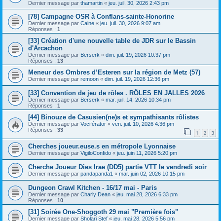
Dernier message par
thamartin
«
jeu. juil. 30, 2026 2:43 pm
[78] Campagne OSR à Conflans-sainte-Honorine
Dernier message par
Caine
«
jeu. juil. 30, 2026 9:07 am
Réponses :
1
[33] Création d'une nouvelle table de JDR sur le Bassin
d'Arcachon
Dernier message par
Berserk
«
dim. juil. 19, 2026 10:37 pm
Réponses :
13
Meneur des Ombres d’Esteren sur la région de Metz (57)
Dernier message par
remoon
«
dim. juil. 19, 2026 12:36 pm
[33] Convention de jeu de rôles . RÔLES EN JALLES 2026
Dernier message par
Berserk
«
mar. juil. 14, 2026 10:34 pm
Réponses :
1
[44] Binouze de Casusien(ne)s et sympathisants rôlistes
Dernier message par
Vociférator
«
ven. juil. 10, 2026 4:36 pm
Réponses :
33
1
2
3
Cherches joueur.euse.s en métropole Lyonnaise
Dernier message par
VigiloConfido
«
jeu. juin 11, 2026 5:20 pm
Cherche Joueur Dies Irae (DD5) partie VTT le vendredi soir
Dernier message par
pandapanda1
«
mar. juin 02, 2026 10:15 pm
Dungeon Crawl Kitchen - 16/17 mai - Paris
Dernier message par
Charly Dean
«
jeu. mai 28, 2026 6:33 pm
Réponses :
10
[31] Soirée One-Shoggoth 29 mai "Première fois"
Dernier message par
Sholari Stef
«
jeu. mai 28, 2026 5:56 pm