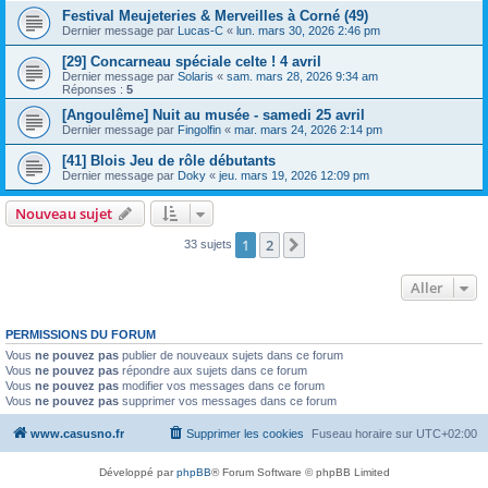
Festival Meujeteries & Merveilles à Corné (49)
Dernier message par
Lucas-C
«
lun. mars 30, 2026 2:46 pm
[29] Concarneau spéciale celte ! 4 avril
Dernier message par
Solaris
«
sam. mars 28, 2026 9:34 am
Réponses :
5
[Angoulême] Nuit au musée - samedi 25 avril
Dernier message par
Fingolfin
«
mar. mars 24, 2026 2:14 pm
[41] Blois Jeu de rôle débutants
Dernier message par
Doky
«
jeu. mars 19, 2026 12:09 pm
Nouveau sujet
1
2
Suivant
33 sujets
Aller
PERMISSIONS DU FORUM
Vous
ne pouvez pas
publier de nouveaux sujets dans ce forum
Vous
ne pouvez pas
répondre aux sujets dans ce forum
Vous
ne pouvez pas
modifier vos messages dans ce forum
Vous
ne pouvez pas
supprimer vos messages dans ce forum
www.casusno.fr
Supprimer les cookies
Fuseau horaire sur
UTC+02:00
Développé par
phpBB
® Forum Software © phpBB Limited