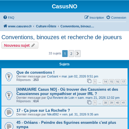
CasusNO
FAQ
Inscription
Connexion
www.casusno.fr
Culture rôliste
Conventions, binouzes et recherche de joueurs
Conventions, binouzes et recherche de joueurs
Nouveau sujet
1
2
Suivant
33 sujets
Sujets
Que de conventions !
Dernier message par
Corbant
«
mar. juin 02, 2026 9:51 pm
Réponses :
253
1
14
15
16
17
…
[ANNUAIRE Casus NO] - Où trouver des Casusiens et des
Casusiennes pour sympathiser et jouer IRL ?
Dernier message par
Qui Revient de Loin
«
sam. mars 21, 2026 12:02 pm
Réponses :
614
1
38
39
40
41
…
17 - Ça joue sur La Rochelle ?
Dernier message par
NikoB92
«
ven. juil. 31, 2026 9:35 am
45 - Orléans - Peindre des figurines ensemble c'est plus
sympa