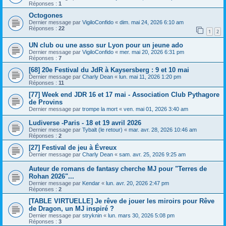
Réponses :
1
Octogones
Dernier message par
VigiloConfido
«
dim. mai 24, 2026 6:10 am
Réponses :
22
1
2
UN club ou une asso sur Lyon pour un jeune ado
Dernier message par
VigiloConfido
«
mer. mai 20, 2026 6:31 pm
Réponses :
7
[68] 20e Festival du JdR à Kaysersberg : 9 et 10 mai
Dernier message par
Charly Dean
«
lun. mai 11, 2026 1:20 pm
Réponses :
11
[77] Week end JDR 16 et 17 mai - Association Club Pythagore
de Provins
Dernier message par
trompe la mort
«
ven. mai 01, 2026 3:40 am
Ludiverse -Paris - 18 et 19 avril 2026
Dernier message par
Tybalt (le retour)
«
mar. avr. 28, 2026 10:46 am
Réponses :
2
[27] Festival de jeu à Évreux
Dernier message par
Charly Dean
«
sam. avr. 25, 2026 9:25 am
Auteur de romans de fantasy cherche MJ pour "Terres de
Rohan 2026"...
Dernier message par
Kendar
«
lun. avr. 20, 2026 2:47 pm
Réponses :
2
[TABLE VIRTUELLE] Je rêve de jouer les miroirs pour Rêve
de Dragon, un MJ inspiré ?
Dernier message par
stryknin
«
lun. mars 30, 2026 5:08 pm
Réponses :
3