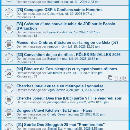
Dernier message par
thamartin
«
jeu. juil. 30, 2026 2:43 pm
[78] Campagne OSR à Conflans-sainte-Honorine
Dernier message par
Caine
«
jeu. juil. 30, 2026 9:07 am
Réponses :
1
[33] Création d'une nouvelle table de JDR sur le Bassin
d'Arcachon
Dernier message par
Berserk
«
dim. juil. 19, 2026 10:37 pm
Réponses :
13
Meneur des Ombres d’Esteren sur la région de Metz (57)
Dernier message par
remoon
«
dim. juil. 19, 2026 12:36 pm
[33] Convention de jeu de rôles . RÔLES EN JALLES 2026
Dernier message par
Berserk
«
mar. juil. 14, 2026 10:34 pm
Réponses :
1
[44] Binouze de Casusien(ne)s et sympathisants rôlistes
Dernier message par
Vociférator
«
ven. juil. 10, 2026 4:36 pm
Réponses :
33
1
2
3
Cherches joueur.euse.s en métropole Lyonnaise
Dernier message par
VigiloConfido
«
jeu. juin 11, 2026 5:20 pm
Cherche Joueur Dies Irae (DD5) partie VTT le vendredi soir
Dernier message par
pandapanda1
«
mar. juin 02, 2026 10:15 pm
Dungeon Crawl Kitchen - 16/17 mai - Paris
Dernier message par
Charly Dean
«
jeu. mai 28, 2026 6:33 pm
Réponses :
10
[31] Soirée One-Shoggoth 29 mai "Première fois"
Dernier message par
Sholari Stef
«
jeu. mai 28, 2026 5:56 pm