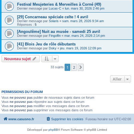
Festival Meujeteries & Merveilles à Corné (49)
Dernier message par
Lucas-C
«
lun. mars 30, 2026 2:46 pm
[29] Concarneau spéciale celte ! 4 avril
Dernier message par
Solaris
«
sam. mars 28, 2026 9:34 am
Réponses :
5
[Angoulême] Nuit au musée - samedi 25 avril
Dernier message par
Fingolfin
«
mar. mars 24, 2026 2:14 pm
[41] Blois Jeu de rôle débutants
Dernier message par
Doky
«
jeu. mars 19, 2026 12:09 pm
Nouveau sujet
1
2
Suivant
33 sujets
Aller
PERMISSIONS DU FORUM
Vous
ne pouvez pas
publier de nouveaux sujets dans ce forum
Vous
ne pouvez pas
répondre aux sujets dans ce forum
Vous
ne pouvez pas
modifier vos messages dans ce forum
Vous
ne pouvez pas
supprimer vos messages dans ce forum
www.casusno.fr
Supprimer les cookies
Fuseau horaire sur
UTC+02:00
Développé par
phpBB
® Forum Software © phpBB Limited