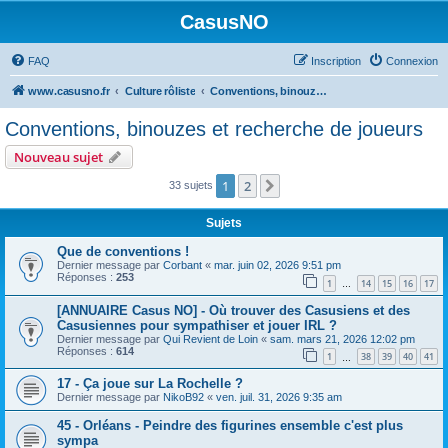
CasusNO
FAQ
Inscription
Connexion
www.casusno.fr
Culture rôliste
Conventions, binouzes et recherche de joueurs
Conventions, binouzes et recherche de joueurs
Nouveau sujet
1
2
Suivant
33 sujets
Sujets
Que de conventions !
Dernier message par
Corbant
«
mar. juin 02, 2026 9:51 pm
Réponses :
253
1
14
15
16
17
…
[ANNUAIRE Casus NO] - Où trouver des Casusiens et des
Casusiennes pour sympathiser et jouer IRL ?
Dernier message par
Qui Revient de Loin
«
sam. mars 21, 2026 12:02 pm
Réponses :
614
1
38
39
40
41
…
17 - Ça joue sur La Rochelle ?
Dernier message par
NikoB92
«
ven. juil. 31, 2026 9:35 am
45 - Orléans - Peindre des figurines ensemble c'est plus
sympa