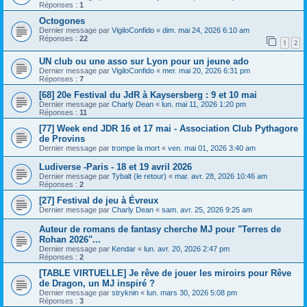
Réponses :
1
Octogones
Dernier message par
VigiloConfido
«
dim. mai 24, 2026 6:10 am
Réponses :
22
1
2
UN club ou une asso sur Lyon pour un jeune ado
Dernier message par
VigiloConfido
«
mer. mai 20, 2026 6:31 pm
Réponses :
7
[68] 20e Festival du JdR à Kaysersberg : 9 et 10 mai
Dernier message par
Charly Dean
«
lun. mai 11, 2026 1:20 pm
Réponses :
11
[77] Week end JDR 16 et 17 mai - Association Club Pythagore
de Provins
Dernier message par
trompe la mort
«
ven. mai 01, 2026 3:40 am
Ludiverse -Paris - 18 et 19 avril 2026
Dernier message par
Tybalt (le retour)
«
mar. avr. 28, 2026 10:46 am
Réponses :
2
[27] Festival de jeu à Évreux
Dernier message par
Charly Dean
«
sam. avr. 25, 2026 9:25 am
Auteur de romans de fantasy cherche MJ pour "Terres de
Rohan 2026"...
Dernier message par
Kendar
«
lun. avr. 20, 2026 2:47 pm
Réponses :
2
[TABLE VIRTUELLE] Je rêve de jouer les miroirs pour Rêve
de Dragon, un MJ inspiré ?
Dernier message par
stryknin
«
lun. mars 30, 2026 5:08 pm
Réponses :
3