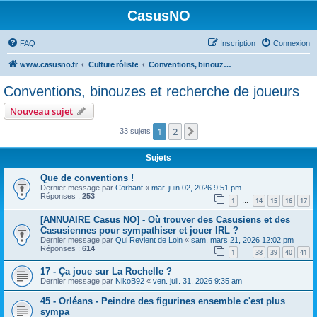
CasusNO
FAQ
Inscription
Connexion
www.casusno.fr
Culture rôliste
Conventions, binouzes et recherche de joueurs
Conventions, binouzes et recherche de joueurs
Nouveau sujet
1
2
Suivant
33 sujets
Sujets
Que de conventions !
Dernier message par
Corbant
«
mar. juin 02, 2026 9:51 pm
Réponses :
253
1
14
15
16
17
…
[ANNUAIRE Casus NO] - Où trouver des Casusiens et des
Casusiennes pour sympathiser et jouer IRL ?
Dernier message par
Qui Revient de Loin
«
sam. mars 21, 2026 12:02 pm
Réponses :
614
1
38
39
40
41
…
17 - Ça joue sur La Rochelle ?
Dernier message par
NikoB92
«
ven. juil. 31, 2026 9:35 am
45 - Orléans - Peindre des figurines ensemble c'est plus
sympa