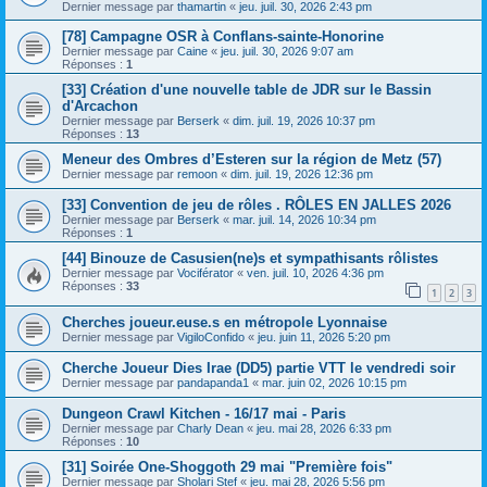
Dernier message par
thamartin
«
jeu. juil. 30, 2026 2:43 pm
[78] Campagne OSR à Conflans-sainte-Honorine
Dernier message par
Caine
«
jeu. juil. 30, 2026 9:07 am
Réponses :
1
[33] Création d'une nouvelle table de JDR sur le Bassin
d'Arcachon
Dernier message par
Berserk
«
dim. juil. 19, 2026 10:37 pm
Réponses :
13
Meneur des Ombres d’Esteren sur la région de Metz (57)
Dernier message par
remoon
«
dim. juil. 19, 2026 12:36 pm
[33] Convention de jeu de rôles . RÔLES EN JALLES 2026
Dernier message par
Berserk
«
mar. juil. 14, 2026 10:34 pm
Réponses :
1
[44] Binouze de Casusien(ne)s et sympathisants rôlistes
Dernier message par
Vociférator
«
ven. juil. 10, 2026 4:36 pm
Réponses :
33
1
2
3
Cherches joueur.euse.s en métropole Lyonnaise
Dernier message par
VigiloConfido
«
jeu. juin 11, 2026 5:20 pm
Cherche Joueur Dies Irae (DD5) partie VTT le vendredi soir
Dernier message par
pandapanda1
«
mar. juin 02, 2026 10:15 pm
Dungeon Crawl Kitchen - 16/17 mai - Paris
Dernier message par
Charly Dean
«
jeu. mai 28, 2026 6:33 pm
Réponses :
10
[31] Soirée One-Shoggoth 29 mai "Première fois"
Dernier message par
Sholari Stef
«
jeu. mai 28, 2026 5:56 pm