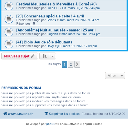
Festival Meujeteries & Merveilles à Corné (49)
Dernier message par
Lucas-C
«
lun. mars 30, 2026 2:46 pm
[29] Concarneau spéciale celte ! 4 avril
Dernier message par
Solaris
«
sam. mars 28, 2026 9:34 am
Réponses :
5
[Angoulême] Nuit au musée - samedi 25 avril
Dernier message par
Fingolfin
«
mar. mars 24, 2026 2:14 pm
[41] Blois Jeu de rôle débutants
Dernier message par
Doky
«
jeu. mars 19, 2026 12:09 pm
Nouveau sujet
1
2
Suivant
33 sujets
Aller
PERMISSIONS DU FORUM
Vous
ne pouvez pas
publier de nouveaux sujets dans ce forum
Vous
ne pouvez pas
répondre aux sujets dans ce forum
Vous
ne pouvez pas
modifier vos messages dans ce forum
Vous
ne pouvez pas
supprimer vos messages dans ce forum
www.casusno.fr
Supprimer les cookies
Fuseau horaire sur
UTC+02:00
Développé par
phpBB
® Forum Software © phpBB Limited