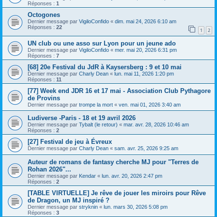
Réponses :
1
Octogones
Dernier message par
VigiloConfido
«
dim. mai 24, 2026 6:10 am
Réponses :
22
1
2
UN club ou une asso sur Lyon pour un jeune ado
Dernier message par
VigiloConfido
«
mer. mai 20, 2026 6:31 pm
Réponses :
7
[68] 20e Festival du JdR à Kaysersberg : 9 et 10 mai
Dernier message par
Charly Dean
«
lun. mai 11, 2026 1:20 pm
Réponses :
11
[77] Week end JDR 16 et 17 mai - Association Club Pythagore
de Provins
Dernier message par
trompe la mort
«
ven. mai 01, 2026 3:40 am
Ludiverse -Paris - 18 et 19 avril 2026
Dernier message par
Tybalt (le retour)
«
mar. avr. 28, 2026 10:46 am
Réponses :
2
[27] Festival de jeu à Évreux
Dernier message par
Charly Dean
«
sam. avr. 25, 2026 9:25 am
Auteur de romans de fantasy cherche MJ pour "Terres de
Rohan 2026"...
Dernier message par
Kendar
«
lun. avr. 20, 2026 2:47 pm
Réponses :
2
[TABLE VIRTUELLE] Je rêve de jouer les miroirs pour Rêve
de Dragon, un MJ inspiré ?
Dernier message par
stryknin
«
lun. mars 30, 2026 5:08 pm
Réponses :
3