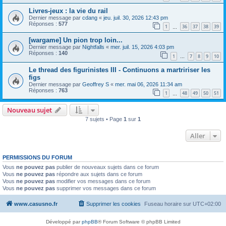
Livres-jeux : la vie du rail
Dernier message par
cdang
«
jeu. juil. 30, 2026 12:43 pm
Réponses :
577
1
36
37
38
39
…
[wargame] Un pion trop loin...
Dernier message par
Nightfalls
«
mer. juil. 15, 2026 4:03 pm
Réponses :
140
1
7
8
9
10
…
Le thread des figurinistes III - Continuons a martririser les
figs
Dernier message par
Geoffrey S
«
mer. mai 06, 2026 11:34 am
Réponses :
763
1
48
49
50
51
…
Nouveau sujet
7 sujets • Page
1
sur
1
Aller
PERMISSIONS DU FORUM
Vous
ne pouvez pas
publier de nouveaux sujets dans ce forum
Vous
ne pouvez pas
répondre aux sujets dans ce forum
Vous
ne pouvez pas
modifier vos messages dans ce forum
Vous
ne pouvez pas
supprimer vos messages dans ce forum
www.casusno.fr
Supprimer les cookies
Fuseau horaire sur
UTC+02:00
Développé par
phpBB
® Forum Software © phpBB Limited