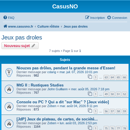
CasusNO
FAQ
Inscription
Connexion
www.casusno.fr
Culture rôliste
Jeux pas droles
Jeux pas droles
Nouveau sujet
7 sujets • Page
1
sur
1
Sujets
Niouzes pas drôles, pendant la grande messe d'Essen!
Dernier message par
cdang
«
mar. juil. 07, 2026 10:01 pm
Réponses :
982
1
63
64
65
66
…
MtG II : Rustiques Studies
Dernier message par
Jiohn Guilliann
«
mer. août 05, 2026 7:18 pm
Réponses :
767
1
49
50
51
52
…
Console ou PC ? Qui a dit "sur Mac" ? [Jeux vidéo]
Dernier message par
Zeben
«
mar. août 04, 2026 8:11 pm
Réponses :
873
1
56
57
58
59
…
[JdP] Jeux de plateau, de cartes, de société...
Dernier message par
Zeben
«
lun. août 03, 2026 2:53 pm
Réponses :
1164
1
75
76
77
78
…