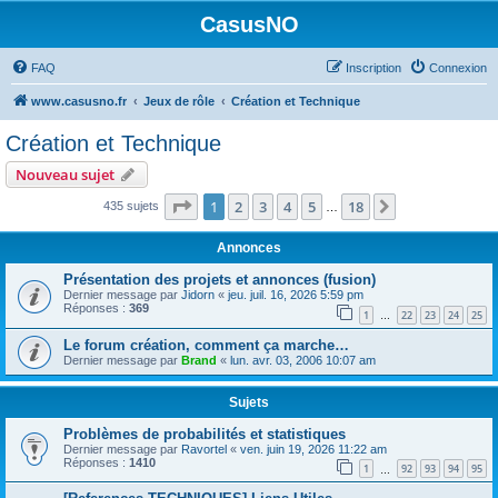
CasusNO
FAQ
Inscription
Connexion
www.casusno.fr
Jeux de rôle
Création et Technique
Création et Technique
Nouveau sujet
Page
1
sur
18
1
2
3
4
5
18
Suivant
435 sujets
…
Annonces
Présentation des projets et annonces (fusion)
Dernier message par
Jidorn
«
jeu. juil. 16, 2026 5:59 pm
Réponses :
369
1
22
23
24
25
…
Le forum création, comment ça marche…
Dernier message par
Brand
«
lun. avr. 03, 2006 10:07 am
Sujets
Problèmes de probabilités et statistiques
Dernier message par
Ravortel
«
ven. juin 19, 2026 11:22 am
Réponses :
1410
1
92
93
94
95
…