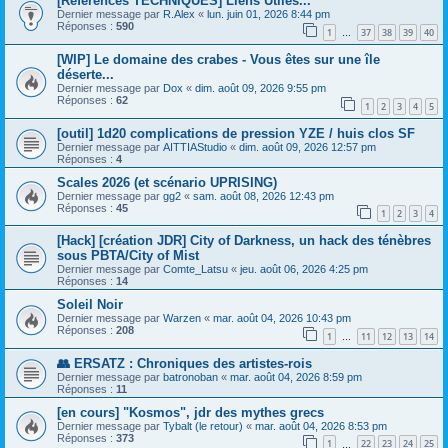
[References TECHNIQUES] Liens Utiles...
Dernier message par
R.Alex
«
lun. juin 01, 2026 8:44 pm
Réponses :
590
1
37
38
39
40
…
[WIP] Le domaine des crabes - Vous êtes sur une île
déserte...
Dernier message par
Dox
«
dim. août 09, 2026 9:55 pm
Réponses :
62
1
2
3
4
5
[outil] 1d20 complications de pression YZE / huis clos SF
Dernier message par
AITTIAStudio
«
dim. août 09, 2026 12:57 pm
Réponses :
4
Scales 2026 (et scénario UPRISING)
Dernier message par
gg2
«
sam. août 08, 2026 12:43 pm
Réponses :
45
1
2
3
4
[Hack] [création JDR] City of Darkness, un hack des ténèbres
sous PBTA/City of Mist
Dernier message par
Comte_Latsu
«
jeu. août 06, 2026 4:25 pm
Réponses :
14
Soleil Noir
Dernier message par
Warzen
«
mar. août 04, 2026 10:43 pm
Réponses :
208
1
11
12
13
14
…
👥 ERSATZ : Chroniques des artistes-rois
Dernier message par
batronoban
«
mar. août 04, 2026 8:59 pm
Réponses :
11
[en cours] "Kosmos", jdr des mythes grecs
Dernier message par
Tybalt (le retour)
«
mar. août 04, 2026 8:53 pm
Réponses :
373
1
22
23
24
25
…