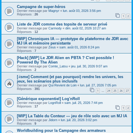
Campagne de super-héros
Dernier message par
Magnyr
«
lun. août 03, 2026 3:56 pm
Réponses :
26
1
2
Liste de JDR comme des topsite de serveur privé
Dernier message par
Carmody
«
dim. août 02, 2026 10:27 am
Réponses :
12
[WIP] Chroniques IA — prototype de plateforme de JDR avec
MJ IA et mémoire persistante
Dernier message par
Zeus
«
sam. août 01, 2026 8:24 pm
Réponses :
7
[Hack] [WIP] Le JDR Alien en PBTA ? C'est possible !
Powered By The Alien
Dernier message par
Comte_Latsu
«
jeu. juil. 30, 2026 9:07 am
Réponses :
2
[-isme] Comment (et pas pourquoi) rendre les univers, les
jeux, les scénarios plus inclusifs
Dernier message par
Qui Revient de Loin
«
lun. juil. 27, 2026 7:05 pm
Réponses :
391
1
24
25
26
27
…
[Générique exponentiel] Log'nRoll
Dernier message par
LognRoll
«
sam. juil. 25, 2026 7:44 pm
Réponses :
17
1
2
[WIP] La Table du Conteur — jeu de rôle solo avec un MJ IA
Dernier message par
Jidorn
«
lun. juil. 20, 2026 3:02 pm
Réponses :
9
Worldbuilding pour la Campagne des armateurs