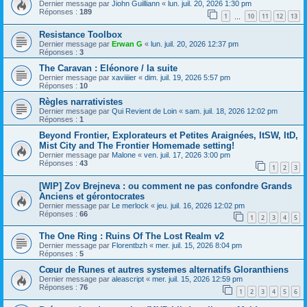
Dernier message par
Jiohn Guilliann
«
lun. juil. 20, 2026 1:30 pm
Réponses :
189
1
10
11
12
13
…
Resistance Toolbox
Dernier message par
Erwan G
«
lun. juil. 20, 2026 12:37 pm
Réponses :
3
The Caravan : Eléonore / la suite
Dernier message par
xaviiiier
«
dim. juil. 19, 2026 5:57 pm
Réponses :
10
Règles narrativistes
Dernier message par
Qui Revient de Loin
«
sam. juil. 18, 2026 12:02 pm
Réponses :
1
Beyond Frontier, Explorateurs et Petites Araignées, ItSW, ItD,
Mist City and The Frontier Homemade setting!
Dernier message par
Malone
«
ven. juil. 17, 2026 3:00 pm
Réponses :
43
1
2
3
[WIP] Zov Brejneva : ou comment ne pas confondre Grands
Anciens et gérontocrates
Dernier message par
Le merlock
«
jeu. juil. 16, 2026 12:02 pm
Réponses :
66
1
2
3
4
5
The One Ring : Ruins Of The Lost Realm v2
Dernier message par
Florentbzh
«
mer. juil. 15, 2026 8:04 pm
Réponses :
5
Cœur de Runes et autres systemes alternatifs Gloranthiens
Dernier message par
aleascript
«
mer. juil. 15, 2026 12:59 pm
Réponses :
76
1
2
3
4
5
6