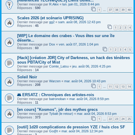
[References TECHNIQUES] Liens Utiles...
Dernier message par
R.Alex
«
lun. juin 01, 2026 8:44 pm
Réponses :
590
1
37
38
39
40
…
Scales 2026 (et scénario UPRISING)
Dernier message par
gg2
«
sam. août 08, 2026 12:43 pm
Réponses :
45
1
2
3
4
[WIP] Le domaine des crabes - Vous êtes sur une île
déserte...
Dernier message par
Dox
«
ven. août 07, 2026 1:04 pm
Réponses :
60
1
2
3
4
5
[Hack] [création JDR] City of Darkness, un hack des ténèbres
sous PBTA/City of Mist
Dernier message par
Comte_Latsu
«
jeu. août 06, 2026 4:25 pm
Réponses :
14
Soleil Noir
Dernier message par
Warzen
«
mar. août 04, 2026 10:43 pm
Réponses :
208
1
11
12
13
14
…
👥 ERSATZ : Chroniques des artistes-rois
Dernier message par
batronoban
«
mar. août 04, 2026 8:59 pm
Réponses :
11
[en cours] "Kosmos", jdr des mythes grecs
Dernier message par
Tybalt (le retour)
«
mar. août 04, 2026 8:53 pm
Réponses :
373
1
22
23
24
25
…
[outil] 1d20 complications de pression YZE / huis clos SF
Dernier message par
Go@t
«
mar. août 04, 2026 12:34 pm
Réponses :
3