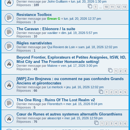
Dernier message par
Jiohn Guilliann
«
lun. juil. 20, 2026 1:30 pm
Réponses :
189
1
10
11
12
13
…
Resistance Toolbox
Dernier message par
Erwan G
«
lun. juil. 20, 2026 12:37 pm
Réponses :
3
The Caravan : Eléonore / la suite
Dernier message par
xaviiiier
«
dim. juil. 19, 2026 5:57 pm
Réponses :
10
Règles narrativistes
Dernier message par
Qui Revient de Loin
«
sam. juil. 18, 2026 12:02 pm
Réponses :
1
Beyond Frontier, Explorateurs et Petites Araignées, ItSW, ItD,
Mist City and The Frontier Homemade setting!
Dernier message par
Malone
«
ven. juil. 17, 2026 3:00 pm
Réponses :
43
1
2
3
[WIP] Zov Brejneva : ou comment ne pas confondre Grands
Anciens et gérontocrates
Dernier message par
Le merlock
«
jeu. juil. 16, 2026 12:02 pm
Réponses :
66
1
2
3
4
5
The One Ring : Ruins Of The Lost Realm v2
Dernier message par
Florentbzh
«
mer. juil. 15, 2026 8:04 pm
Réponses :
5
Cœur de Runes et autres systemes alternatifs Gloranthiens
Dernier message par
aleascript
«
mer. juil. 15, 2026 12:59 pm
Réponses :
76
1
2
3
4
5
6