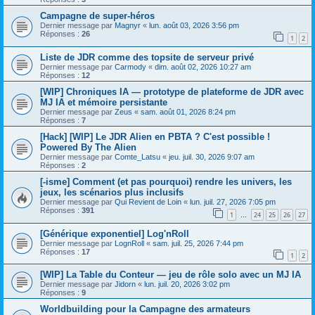
Campagne de super-héros
Dernier message par
Magnyr
«
lun. août 03, 2026 3:56 pm
Réponses :
26
1
2
Liste de JDR comme des topsite de serveur privé
Dernier message par
Carmody
«
dim. août 02, 2026 10:27 am
Réponses :
12
[WIP] Chroniques IA — prototype de plateforme de JDR avec
MJ IA et mémoire persistante
Dernier message par
Zeus
«
sam. août 01, 2026 8:24 pm
Réponses :
7
[Hack] [WIP] Le JDR Alien en PBTA ? C'est possible !
Powered By The Alien
Dernier message par
Comte_Latsu
«
jeu. juil. 30, 2026 9:07 am
Réponses :
2
[-isme] Comment (et pas pourquoi) rendre les univers, les
jeux, les scénarios plus inclusifs
Dernier message par
Qui Revient de Loin
«
lun. juil. 27, 2026 7:05 pm
Réponses :
391
1
24
25
26
27
…
[Générique exponentiel] Log'nRoll
Dernier message par
LognRoll
«
sam. juil. 25, 2026 7:44 pm
Réponses :
17
1
2
[WIP] La Table du Conteur — jeu de rôle solo avec un MJ IA
Dernier message par
Jidorn
«
lun. juil. 20, 2026 3:02 pm
Réponses :
9
Worldbuilding pour la Campagne des armateurs