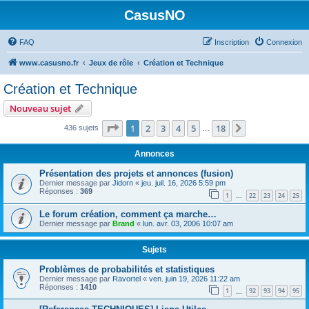
CasusNO
FAQ
Inscription
Connexion
www.casusno.fr
Jeux de rôle
Création et Technique
Création et Technique
Nouveau sujet
Page
1
sur
18
1
2
3
4
5
18
Suivant
436 sujets
…
Annonces
Présentation des projets et annonces (fusion)
Dernier message par
Jidorn
«
jeu. juil. 16, 2026 5:59 pm
Réponses :
369
1
22
23
24
25
…
Le forum création, comment ça marche…
Dernier message par
Brand
«
lun. avr. 03, 2006 10:07 am
Sujets
Problèmes de probabilités et statistiques
Dernier message par
Ravortel
«
ven. juin 19, 2026 11:22 am
Réponses :
1410
1
92
93
94
95
…