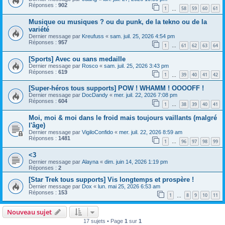
Réponses :
902
1
58
59
60
61
…
Musique ou musiques ? ou du punk, de la tekno ou de la
variété
Dernier message par
Kreufuss
«
sam. juil. 25, 2026 4:54 pm
Réponses :
957
1
61
62
63
64
…
[Sports] Avec ou sans medaille
Dernier message par
Rosco
«
sam. juil. 25, 2026 3:43 pm
Réponses :
619
1
39
40
41
42
…
[Super-héros tous supports] POW ! WHAMM ! OOOOFF !
Dernier message par
DocDandy
«
mer. juil. 22, 2026 7:08 pm
Réponses :
604
1
38
39
40
41
…
Moi, moi & moi dans le froid mais toujours vaillants (malgré
l'âge)
Dernier message par
VigiloConfido
«
mer. juil. 22, 2026 8:59 am
Réponses :
1481
1
96
97
98
99
…
<3
Dernier message par
Alayna
«
dim. juin 14, 2026 1:19 pm
Réponses :
2
[Star Trek tous supports] Vis longtemps et prospère !
Dernier message par
Dox
«
lun. mai 25, 2026 6:53 am
Réponses :
153
1
8
9
10
11
…
Nouveau sujet
17 sujets • Page
1
sur
1