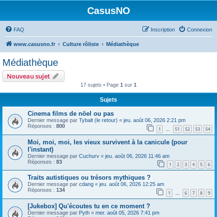
CasusNO
FAQ
Inscription
Connexion
www.casusno.fr
Culture rôliste
Médiathèque
Médiathèque
Nouveau sujet
17 sujets • Page
1
sur
1
Sujets
Cinema films de nöel ou pas
Dernier message par
Tybalt (le retour)
«
jeu. août 06, 2026 2:21 pm
Réponses :
800
1
51
52
53
54
…
Moi, moi, moi, les vieux survivent à la canicule (pour
l'instant)
Dernier message par
Cuchurv
«
jeu. août 06, 2026 11:46 am
Réponses :
83
1
2
3
4
5
6
Traits autistiques ou trésors mythiques ?
Dernier message par
cdang
«
jeu. août 06, 2026 12:25 am
Réponses :
134
1
6
7
8
9
…
[Jukebox] Qu'écoutes tu en ce moment ?
Dernier message par
Pyth
«
mer. août 05, 2026 7:41 pm