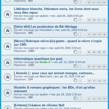
Réponses :
943
1
60
61
62
63
…
Littérature blanche, littérature noire, les livres dont vous
vous êtes repus
Dernier message par
tauther
«
mer. août 05, 2026 6:56 pm
Réponses :
320
1
19
20
21
22
…
[Série télé] Les production de BA Héritage
Dernier message par
Florentbzh
«
mer. août 05, 2026 8:23 am
Réponses :
440
1
27
28
29
30
…
[Nécro] Rubrique nécro-(lo)-geeks : quand la nécro s'copie
sur CNO
Dernier message par
rogre
«
mar. août 04, 2026 2:00 pm
Réponses :
1304
1
84
85
86
87
…
Informatique quantique (ou pas)
Dernier message par
Erwan G
«
ven. juil. 31, 2026 11:04 pm
Réponses :
1322
1
86
87
88
89
…
[ Animés ] : pour ceux qui aiment mangas, cartoons...
Dernier message par
BlackJack
«
jeu. juil. 30, 2026 9:36 am
Réponses :
274
1
16
17
18
19
…
Illustrés & romans graphiques : les BDs, d'où qu'elles
viennent
Dernier message par
tauther
«
mar. juil. 28, 2026 2:35 pm
Réponses :
499
1
31
32
33
34
…
[Enfants] Création de rôlistes Nv0
Dernier message par
cdang
«
lun. juil. 27, 2026 10:56 pm