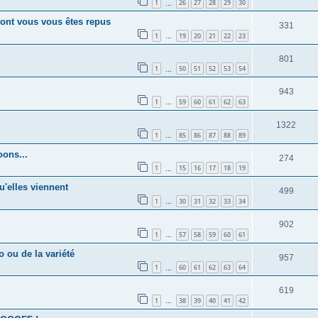
1
26
27
28
29
30
…
s dont vous vous êtes repus
331
1
19
20
21
22
23
…
801
1
50
51
52
53
54
…
943
1
59
60
61
62
63
…
1322
1
85
86
87
88
89
…
oons...
274
1
15
16
17
18
19
…
u'elles viennent
499
1
30
31
32
33
34
…
902
1
57
58
59
60
61
…
 ou de la variété
957
1
60
61
62
63
64
…
619
1
38
39
40
41
42
…