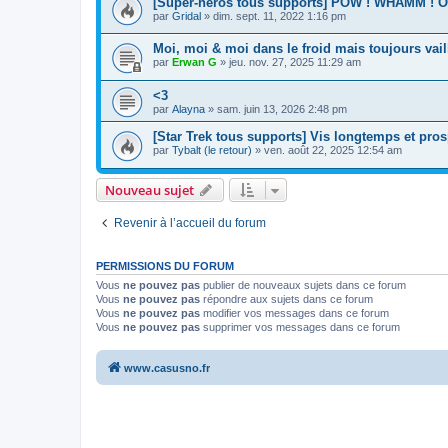
[Super-héros tous supports] POW ! WHAMM ! 
par
Gridal
»
dim. sept. 11, 2022 1:16 pm
Moi, moi & moi dans le froid mais toujours vail
par
Erwan G
»
jeu. nov. 27, 2025 11:29 am
<3
par
Alayna
»
sam. juin 13, 2026 2:48 pm
[Star Trek tous supports] Vis longtemps et pros
par
Tybalt (le retour)
»
ven. août 22, 2025 12:54 am
Nouveau sujet
Revenir à l’accueil du forum
PERMISSIONS DU FORUM
Vous
ne pouvez pas
publier de nouveaux sujets dans ce forum
Vous
ne pouvez pas
répondre aux sujets dans ce forum
Vous
ne pouvez pas
modifier vos messages dans ce forum
Vous
ne pouvez pas
supprimer vos messages dans ce forum
www.casusno.fr