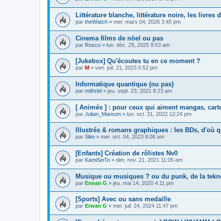
Littérature blanche, littérature noire, les livre
par
theWatch
»
mer. mars 04, 2026 3:45 pm
Cinema films de nöel ou pas
par
Rosco
»
lun. déc. 29, 2025 9:53 am
[Jukebox] Qu'écoutes tu en ce moment ?
par
M
»
ven. juil. 21, 2023 5:52 pm
Informatique quantique (ou pas)
par
mithriel
»
jeu. sept. 23, 2021 8:23 am
[ Animés ] : pour ceux qui aiment mangas, cart
par
Julian_Manson
»
lun. oct. 31, 2022 12:24 pm
Illustrés & romans graphiques : les BDs, d'où q
par
Slim
»
mer. oct. 04, 2023 8:08 am
[Enfants] Création de rôlistes Nv0
par
KamiSeiTo
»
dim. nov. 21, 2021 11:05 am
Musique ou musiques ? ou du punk, de la tekno
par
Erwan G
»
jeu. mai 14, 2020 4:11 pm
[Sports] Avec ou sans medaille
par
Erwan G
»
mer. juil. 24, 2024 11:47 pm