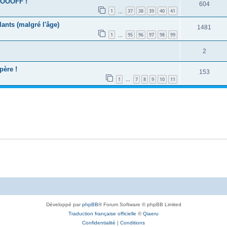
OOOOFF !
604
1
37
38
39
40
41
…
lants (malgré l'âge)
1481
1
95
96
97
98
99
…
2
père !
153
1
7
8
9
10
11
…
Développé par
phpBB
® Forum Software © phpBB Limited
Traduction française officielle
©
Qiaeru
Confidentialité
|
Conditions