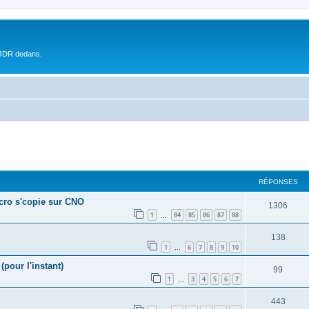
 JDR dedans.
RÉPONSES
écro s'copie sur CNO
1306
1
84
85
86
87
88
…
138
1
6
7
8
9
10
…
(pour l'instant)
99
1
3
4
5
6
7
…
443