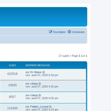
Inscription
Connexion
17 sujets • Page
1
sur
1
VUES
DERNIER MESSAGE
par
Dr Hiatus
422918
ven. août 07, 2026 6:18 pm
par
cdang
33935
ven. août 07, 2026 4:32 pm
par
cdang
8557
ven. août 07, 2026 9:35 am
par
Fabien_Lyraud
124300
ven. août 07, 2026 9:15 am