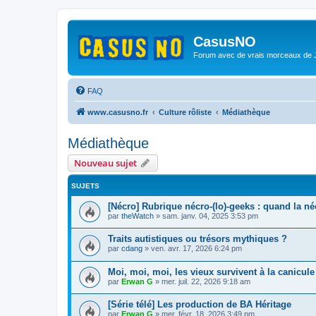
CasusNO
Forum avec de vrais morceaux de
FAQ
www.casusno.fr
Culture rôliste
Médiathèque
Médiathèque
Nouveau sujet
SUJETS
[Nécro] Rubrique nécro-(lo)-geeks : quand la n
par
theWatch
»
sam. janv. 04, 2025 3:53 pm
Traits autistiques ou trésors mythiques ?
par
cdang
»
ven. avr. 17, 2026 6:24 pm
Moi, moi, moi, les vieux survivent à la canicule 
par
Erwan G
»
mer. juil. 22, 2026 9:18 am
[Série télé] Les production de BA Héritage
par
Erwan G
»
mer. févr. 18, 2026 3:49 pm