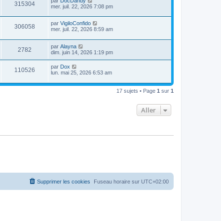
par
DocDandy
315304
mer. juil. 22, 2026 7:08 pm
par
VigiloConfido
306058
mer. juil. 22, 2026 8:59 am
par
Alayna
2782
dim. juin 14, 2026 1:19 pm
par
Dox
110526
lun. mai 25, 2026 6:53 am
17 sujets • Page
1
sur
1
Aller
Supprimer les cookies
Fuseau horaire sur
UTC+02:00