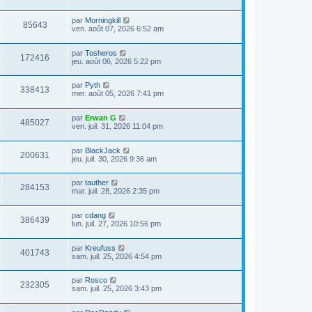
par
Morningkill
85643
ven. août 07, 2026 6:52 am
par
Tosheros
172416
jeu. août 06, 2026 5:22 pm
par
Pyth
338413
mer. août 05, 2026 7:41 pm
par
Erwan G
485027
ven. juil. 31, 2026 11:04 pm
par
BlackJack
200631
jeu. juil. 30, 2026 9:36 am
par
tauther
284153
mar. juil. 28, 2026 2:35 pm
par
cdang
386439
lun. juil. 27, 2026 10:56 pm
par
Kreufuss
401743
sam. juil. 25, 2026 4:54 pm
par
Rosco
232305
sam. juil. 25, 2026 3:43 pm