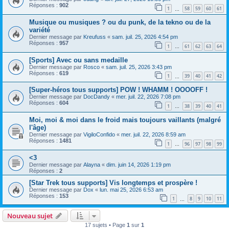
Réponses :
902
1
58
59
60
61
…
Musique ou musiques ? ou du punk, de la tekno ou de la
variété
Dernier message par
Kreufuss
«
sam. juil. 25, 2026 4:54 pm
Réponses :
957
1
61
62
63
64
…
[Sports] Avec ou sans medaille
Dernier message par
Rosco
«
sam. juil. 25, 2026 3:43 pm
Réponses :
619
1
39
40
41
42
…
[Super-héros tous supports] POW ! WHAMM ! OOOOFF !
Dernier message par
DocDandy
«
mer. juil. 22, 2026 7:08 pm
Réponses :
604
1
38
39
40
41
…
Moi, moi & moi dans le froid mais toujours vaillants (malgré
l'âge)
Dernier message par
VigiloConfido
«
mer. juil. 22, 2026 8:59 am
Réponses :
1481
1
96
97
98
99
…
<3
Dernier message par
Alayna
«
dim. juin 14, 2026 1:19 pm
Réponses :
2
[Star Trek tous supports] Vis longtemps et prospère !
Dernier message par
Dox
«
lun. mai 25, 2026 6:53 am
Réponses :
153
1
8
9
10
11
…
Nouveau sujet
17 sujets • Page
1
sur
1