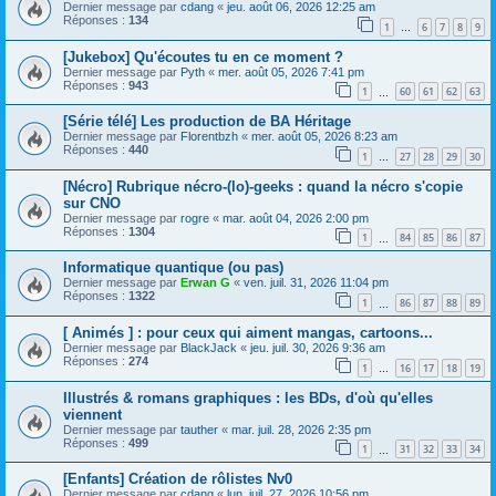
Dernier message par
cdang
«
jeu. août 06, 2026 12:25 am
Réponses :
134
1
6
7
8
9
…
[Jukebox] Qu'écoutes tu en ce moment ?
Dernier message par
Pyth
«
mer. août 05, 2026 7:41 pm
Réponses :
943
1
60
61
62
63
…
[Série télé] Les production de BA Héritage
Dernier message par
Florentbzh
«
mer. août 05, 2026 8:23 am
Réponses :
440
1
27
28
29
30
…
[Nécro] Rubrique nécro-(lo)-geeks : quand la nécro s'copie
sur CNO
Dernier message par
rogre
«
mar. août 04, 2026 2:00 pm
Réponses :
1304
1
84
85
86
87
…
Informatique quantique (ou pas)
Dernier message par
Erwan G
«
ven. juil. 31, 2026 11:04 pm
Réponses :
1322
1
86
87
88
89
…
[ Animés ] : pour ceux qui aiment mangas, cartoons...
Dernier message par
BlackJack
«
jeu. juil. 30, 2026 9:36 am
Réponses :
274
1
16
17
18
19
…
Illustrés & romans graphiques : les BDs, d'où qu'elles
viennent
Dernier message par
tauther
«
mar. juil. 28, 2026 2:35 pm
Réponses :
499
1
31
32
33
34
…
[Enfants] Création de rôlistes Nv0
Dernier message par
cdang
«
lun. juil. 27, 2026 10:56 pm