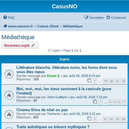
CasusNO
FAQ
Inscription
Connexion
www.casusno.fr
Culture rôliste
Médiathèque
Médiathèque
Nouveau sujet
17 sujets • Page
1
sur
1
Sujets
Littérature blanche, littérature noire, les livres dont vous
vous êtes repus
Dernier message par
Erwan G
«
jeu. août 06, 2026 8:24 pm
Réponses :
326
1
19
20
21
22
…
Moi, moi, moi, les vieux survivent à la canicule (pour
l'instant)
Dernier message par
Jiohn Guilliann
«
jeu. août 06, 2026 7:19 pm
Réponses :
92
1
4
5
6
7
…
Cinema films de nöel ou pas
Dernier message par
Tosheros
«
jeu. août 06, 2026 5:22 pm
Réponses :
801
1
51
52
53
54
…
Traits autistiques ou trésors mythiques ?