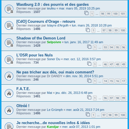
Wastburg 2.0 : des pourris et des gardes
Dernier message par
teufeu
«
mar. mars 05, 2019 10:25 pm
Réponses :
1507
1
98
99
100
101
…
[CdO] Coureurs d'Orage - retours
Dernier message par
Islayre d'Argolh
«
lun. mars 26, 2018 10:28 pm
Réponses :
1486
1
97
98
99
100
…
Shadow of the Demon Lord
Dernier message par
Selpoivre
«
lun. janv. 16, 2017 11:49 am
Réponses :
1428
1
93
94
95
96
…
L'OSR pour les Nuls
Dernier message par
Soner Du
«
mer. oct. 12, 2016 3:57 pm
Réponses :
734
1
46
47
48
49
…
Ne pas tricher aux dés, oui mais comment?
Dernier message par
Dr DANDY
«
dim. nov. 30, 2014 5:51 pm
Réponses :
246
1
14
15
16
17
…
F.A.T.E.
Dernier message par
Mat
«
jeu. déc. 26, 2013 6:48 pm
Réponses :
1481
1
96
97
98
99
…
Oltréé !
Dernier message par
Le Grümph
«
mer. août 21, 2013 7:24 pm
Réponses :
1486
1
97
98
99
100
…
Je recherche...de nouvelles infos & idées
Dernier message par
Kandjar
«
mer. août 07, 2013 1:01 pm