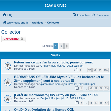
CasusNO
FAQ
Inscription
Connexion
www.casusno.fr
Archives
Collector
Collector
Verrouillé
1
2
Suivant
33 sujets
Sujets
Retour sur ce que j'ai lu ou survolé, jeune ou vieux
Dernier message par
Gridal
«
mer. févr. 02, 2022 9:18 am
Réponses :
1495
1
97
98
99
100
…
BARBARIANS OF LEMURIA Mythic VF - Les barbares (et le
2ème supplément) sont à nos portes !!!
Dernier message par
glamourous.sam
«
jeu. nov. 23, 2023 3:03 pm
Réponses :
1472
1
96
97
98
99
…
[Forêt de marronniers]DD5 Gritty ou pas ? SDM en D20
Dernier message par
BenjaminP
«
jeu. juil. 13, 2023 1:13 pm
Réponses :
243
1
14
15
16
17
…
OneDnD et évolution de la license OGL