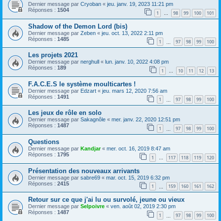
Dernier message par
Cryoban
«
jeu. janv. 19, 2023 11:21 pm
Réponses :
1504
1
98
99
100
101
…
Shadow of the Demon Lord (bis)
Dernier message par
Zeben
«
jeu. oct. 13, 2022 2:11 pm
Réponses :
1485
1
97
98
99
100
…
Les projets 2021
Dernier message par
nerghull
«
lun. janv. 10, 2022 4:08 pm
Réponses :
189
1
10
11
12
13
…
F.A.C.E.S le système moulticartes !
Dernier message par
Edzart
«
jeu. mars 12, 2020 7:56 am
Réponses :
1491
1
97
98
99
100
…
Les jeux de rôle en solo
Dernier message par
Sakagnôle
«
mer. janv. 22, 2020 12:51 pm
Réponses :
1487
1
97
98
99
100
…
Questions
Dernier message par
Kandjar
«
mer. oct. 16, 2019 8:47 am
Réponses :
1795
1
117
118
119
120
…
Présentation des nouveaux arrivants
Dernier message par
sabre69
«
mar. oct. 15, 2019 6:32 pm
Réponses :
2415
1
159
160
161
162
…
Retour sur ce que j'ai lu ou survolé, jeune ou vieux
Dernier message par
Selpoivre
«
ven. août 02, 2019 2:30 pm
Réponses :
1487
1
97
98
99
100
…