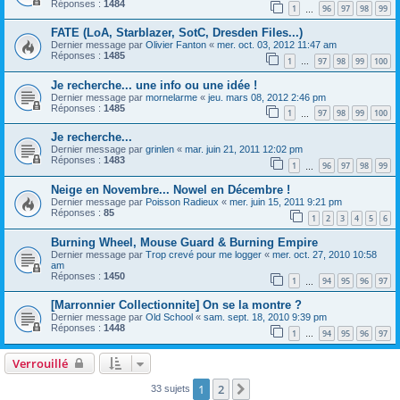
Réponses :
1484
1
96
97
98
99
…
FATE (LoA, Starblazer, SotC, Dresden Files...)
Dernier message par
Olivier Fanton
«
mer. oct. 03, 2012 11:47 am
Réponses :
1485
1
97
98
99
100
…
Je recherche... une info ou une idée !
Dernier message par
mornelarme
«
jeu. mars 08, 2012 2:46 pm
Réponses :
1485
1
97
98
99
100
…
Je recherche...
Dernier message par
grinlen
«
mar. juin 21, 2011 12:02 pm
Réponses :
1483
1
96
97
98
99
…
Neige en Novembre... Nowel en Décembre !
Dernier message par
Poisson Radieux
«
mer. juin 15, 2011 9:21 pm
Réponses :
85
1
2
3
4
5
6
Burning Wheel, Mouse Guard & Burning Empire
Dernier message par
Trop crevé pour me logger
«
mer. oct. 27, 2010 10:58
am
Réponses :
1450
1
94
95
96
97
…
[Marronnier Collectionnite] On se la montre ?
Dernier message par
Old School
«
sam. sept. 18, 2010 9:39 pm
Réponses :
1448
1
94
95
96
97
…
Verrouillé
1
2
Suivant
33 sujets