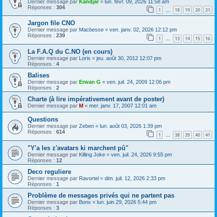
Dernier message par
Kandjar
«
lun. févr. 09, 2026 11:58 am
Réponses :
304
1
18
19
20
21
…
Jargon file CNO
Dernier message par
Macbesse
«
ven. janv. 02, 2026 12:12 pm
Réponses :
239
1
13
14
15
16
…
La F.A.Q du C.NO (en cours)
Dernier message par
Loris
«
jeu. août 30, 2012 12:07 pm
Réponses :
4
Balises
Dernier message par
Erwan G
«
ven. juil. 24, 2009 12:06 pm
Réponses :
2
Charte (à lire impérativement avant de poster)
Dernier message par
M
«
mer. janv. 17, 2007 12:01 am
Questions
Dernier message par
Zeben
«
lun. août 03, 2026 1:39 pm
Réponses :
614
1
38
39
40
41
…
"Y'a les z'avatars ki marchent pû"
Dernier message par
Killing Joke
«
ven. juil. 24, 2026 9:55 pm
Réponses :
12
Deco reguliere
Dernier message par
Ravortel
«
dim. juil. 12, 2026 2:33 pm
Réponses :
1
Problème de messages privés qui ne partent pas
Dernier message par
Bonx
«
lun. juin 29, 2026 5:44 pm
Réponses :
3