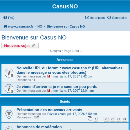
CasusNO
FAQ
Inscription
Connexion
www.casusno.fr
NO
Bienvenue sur Casus NO
Bienvenue sur Casus NO
Nouveau sujet
15 sujets • Page
1
sur
1
Annonces
Nouvelle URL du forum : www.casusno.fr (URL alternatives
dans le message si vous êtes bloqués)
Dernier message par
M
«
mar. janv. 17, 2017 2:42 pm
Réponses :
1
Je viens d'arriver et je me sens un peu perdu
Dernier message par
M
«
mer. janv. 17, 2007 12:04 am
Sujets
Présentation des nouveaux arrivants
Dernier message par
Puzzle
«
ven. juil. 17, 2026 6:50 pm
Réponses :
352
1
21
22
23
24
…
Annonces de modération