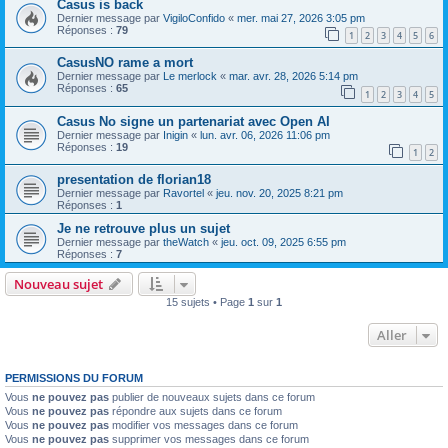
Casus is back
Dernier message par
VigiloConfido
«
mer. mai 27, 2026 3:05 pm
Réponses :
79
1
2
3
4
5
6
CasusNO rame a mort
Dernier message par
Le merlock
«
mar. avr. 28, 2026 5:14 pm
Réponses :
65
1
2
3
4
5
Casus No signe un partenariat avec Open AI
Dernier message par
Inigin
«
lun. avr. 06, 2026 11:06 pm
Réponses :
19
1
2
presentation de florian18
Dernier message par
Ravortel
«
jeu. nov. 20, 2025 8:21 pm
Réponses :
1
Je ne retrouve plus un sujet
Dernier message par
theWatch
«
jeu. oct. 09, 2025 6:55 pm
Réponses :
7
Nouveau sujet
15 sujets • Page
1
sur
1
Aller
PERMISSIONS DU FORUM
Vous
ne pouvez pas
publier de nouveaux sujets dans ce forum
Vous
ne pouvez pas
répondre aux sujets dans ce forum
Vous
ne pouvez pas
modifier vos messages dans ce forum
Vous
ne pouvez pas
supprimer vos messages dans ce forum