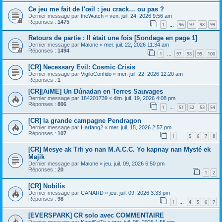
Ce jeu me fait de l'œil : jeu crack… ou pas ?
Dernier message par
theWatch
«
ven. juil. 24, 2026 9:56 am
Réponses :
1475
1
96
97
98
99
…
Retours de partie : Il était une fois [Sondage en page 1]
Dernier message par
Malone
«
mer. juil. 22, 2026 11:34 am
Réponses :
1494
1
97
98
99
100
…
[CR] Necessary Evil: Cosmic Crisis
Dernier message par
VigiloConfido
«
mer. juil. 22, 2026 12:20 am
Réponses :
1
[CR][AiME] Un Dúnadan en Terres Sauvages
Dernier message par
184201739
«
dim. juil. 19, 2026 4:08 pm
Réponses :
806
1
51
52
53
54
…
[CR] la grande campagne Pendragon
Dernier message par
Harfang2
«
mer. juil. 15, 2026 2:57 pm
Réponses :
107
1
5
6
7
8
…
[CR] Mesye ak Tifi yo nan M.A.C.C. Yo kapnay nan Mysté ek
Majik
Dernier message par
Malone
«
jeu. juil. 09, 2026 6:50 pm
Réponses :
20
1
2
[CR] Nobilis
Dernier message par
CANARD
«
jeu. juil. 09, 2026 3:33 pm
Réponses :
98
1
4
5
6
7
…
[EVERSPARK] CR solo avec COMMENTAIRE
Dernier message par
KamiSeiTo
«
mer. juil. 08, 2026 1:55 pm