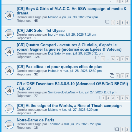
1
2
3
[CR] Boys & Girls of M.A.C.C. An ItSW campaign of medic &
drama
Dernier message par
Malone
«
jeu. juil. 30, 2026 2:48 pm
Réponses :
45
1
2
3
4
[CR] JdR Solo - Tel Ulysse
Dernier message par
fnord
«
mer. juil. 29, 2026 7:16 pm
Réponses :
1
[CR] Quattro Compari - aventures à Ciudalia, d'après le
roman Gagner la guerre (motorisé sous Epées & Voleurs)
Dernier message par
Doji Satori
«
mer. juil. 29, 2026 5:31 pm
Réponses :
124
1
6
7
8
9
…
[CR] Pax elfica : et pour quelques elfes de plus
Dernier message par
Hubeuh
«
mar. juil. 28, 2026 12:30 pm
Réponses :
32
1
2
3
CR d'OSE l'aventure B2-6-8-9-10 (Advanced OSE/DnD BECMI)
- Ep. 29
Dernier message par
SombreroDeLaNuit
«
lun. juil. 27, 2026 11:01 pm
Réponses :
77
1
2
3
4
5
6
[CR] At the edge of the Worlds, a Rise of Theah campaign
Dernier message par
Malone
«
lun. juil. 27, 2026 4:29 pm
Réponses :
2
Notre-Dame de Paris
Dernier message par
Teomme
«
dim. juil. 26, 2026 7:29 pm
Réponses :
18
1
2