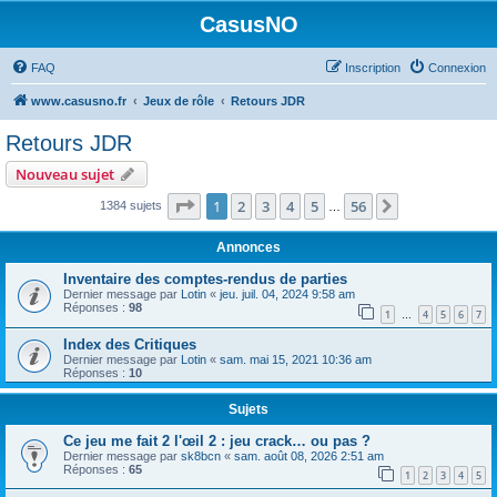
CasusNO
FAQ
Inscription
Connexion
www.casusno.fr
Jeux de rôle
Retours JDR
Retours JDR
Nouveau sujet
Page
1
sur
56
1
2
3
4
5
56
Suivant
1384 sujets
…
Annonces
Inventaire des comptes-rendus de parties
Dernier message par
Lotin
«
jeu. juil. 04, 2024 9:58 am
Réponses :
98
1
4
5
6
7
…
Index des Critiques
Dernier message par
Lotin
«
sam. mai 15, 2021 10:36 am
Réponses :
10
Sujets
Ce jeu me fait 2 l'œil 2 : jeu crack… ou pas ?
Dernier message par
sk8bcn
«
sam. août 08, 2026 2:51 am
Réponses :
65
1
2
3
4
5