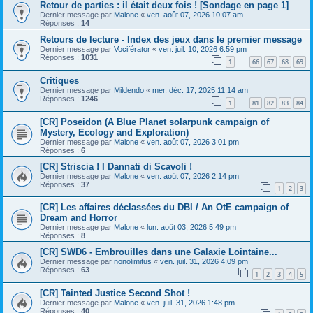
Retour de parties : il était deux fois ! [Sondage en page 1]
Dernier message par
Malone
«
ven. août 07, 2026 10:07 am
Réponses :
14
Retours de lecture - Index des jeux dans le premier message
Dernier message par
Vociférator
«
ven. juil. 10, 2026 6:59 pm
Réponses :
1031
1
66
67
68
69
…
Critiques
Dernier message par
Mildendo
«
mer. déc. 17, 2025 11:14 am
Réponses :
1246
1
81
82
83
84
…
[CR] Poseidon (A Blue Planet solarpunk campaign of
Mystery, Ecology and Exploration)
Dernier message par
Malone
«
ven. août 07, 2026 3:01 pm
Réponses :
6
[CR] Striscia ! I Dannati di Scavoli !
Dernier message par
Malone
«
ven. août 07, 2026 2:14 pm
Réponses :
37
1
2
3
[CR] Les affaires déclassées du DBI / An OtE campaign of
Dream and Horror
Dernier message par
Malone
«
lun. août 03, 2026 5:49 pm
Réponses :
8
[CR] SWD6 - Embrouilles dans une Galaxie Lointaine...
Dernier message par
nonolimitus
«
ven. juil. 31, 2026 4:09 pm
Réponses :
63
1
2
3
4
5
[CR] Tainted Justice Second Shot !
Dernier message par
Malone
«
ven. juil. 31, 2026 1:48 pm
Réponses :
40