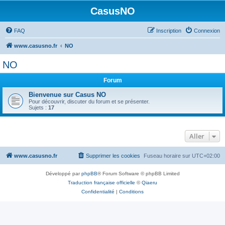
CasusNO
FAQ
Inscription
Connexion
www.casusno.fr
NO
NO
Forum
Bienvenue sur Casus NO
Pour découvrir, discuter du forum et se présenter.
Sujets :
17
Aller
www.casusno.fr
Supprimer les cookies
Fuseau horaire sur
UTC+02:00
Développé par
phpBB
® Forum Software © phpBB Limited
Traduction française officielle
©
Qiaeru
Confidentialité
|
Conditions