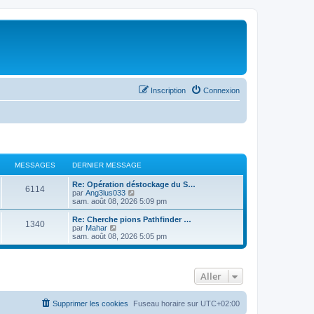
Inscription
Connexion
MESSAGES
DERNIER MESSAGE
Re: Opération déstockage du S…
6114
C
par
Ang3lus033
o
sam. août 08, 2026 5:09 pm
n
s
Re: Cherche pions Pathfinder …
1340
u
C
par
Mahar
l
o
sam. août 08, 2026 5:05 pm
t
n
e
s
r
u
l
l
Aller
e
t
d
e
e
r
r
l
Supprimer les cookies
Fuseau horaire sur
UTC+02:00
n
e