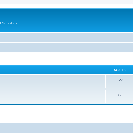
 JDR dedans.
SUJETS
127
77