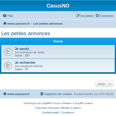
CasusNO
FAQ
Inscription
Connexion
www.casusno.fr
Les petites annonces
Les petites annonces
Forum
Je vends
Les annonces de vente
Sujets :
127
Je recherche
Les annonces d'achat
Sujets :
77
Aller
www.casusno.fr
Supprimer les cookies
Fuseau horaire sur
UTC+02:00
Développé par
phpBB
® Forum Software © phpBB Limited
Traduction française officielle
©
Qiaeru
Confidentialité
|
Conditions