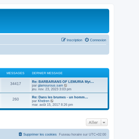
Inscription
Connexion
MESSAGES
DERNIER MESSAGE
Re: BARBARIANS OF LEMURIA Myt…
34417
C
par
glamourous.sam
o
jeu. nov. 23, 2023 3:03 pm
n
s
Re: Dans les brumes - un homm…
260
u
C
par
Khelren
l
o
mar. août 15, 2017 8:26 pm
t
n
e
s
r
u
l
l
Aller
e
t
d
e
e
r
r
l
Supprimer les cookies
Fuseau horaire sur
UTC+02:00
n
e