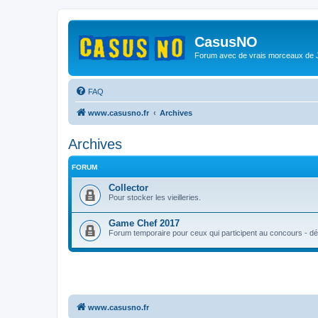
CasusNO
Forum avec de vrais morceaux de
FAQ
www.casusno.fr
Archives
Archives
FORUM
Collector
Pour stocker les vieilleries.
Game Chef 2017
Forum temporaire pour ceux qui participent au concours - déb
www.casusno.fr