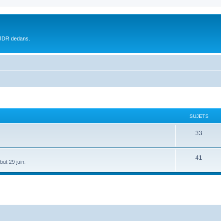
 JDR dedans.
SUJETS
33
41
ut 29 juin.