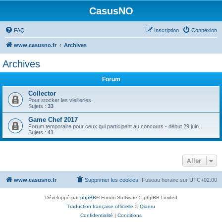
CasusNO
FAQ
Inscription
Connexion
www.casusno.fr
Archives
Archives
Forum
Collector
Pour stocker les vieilleries.
Sujets :
33
Game Chef 2017
Forum temporaire pour ceux qui participent au concours - début 29 juin.
Sujets :
41
Aller
www.casusno.fr
Supprimer les cookies
Fuseau horaire sur
UTC+02:00
Développé par
phpBB
® Forum Software © phpBB Limited
Traduction française officielle
©
Qiaeru
Confidentialité
|
Conditions