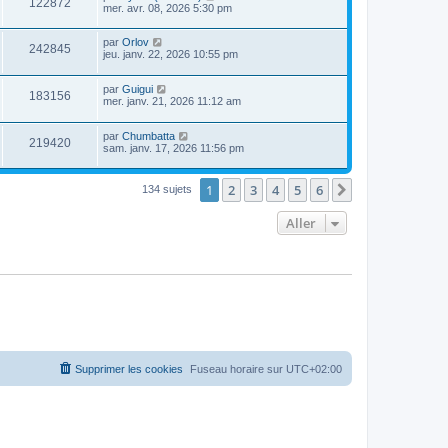
122872
mer. avr. 08, 2026 5:30 pm
par
Orlov
242845
jeu. janv. 22, 2026 10:55 pm
par
Guigui
183156
mer. janv. 21, 2026 11:12 am
par
Chumbatta
219420
sam. janv. 17, 2026 11:56 pm
1
2
3
4
5
6
Suivant
134 sujets
Aller
Supprimer les cookies
Fuseau horaire sur
UTC+02:00