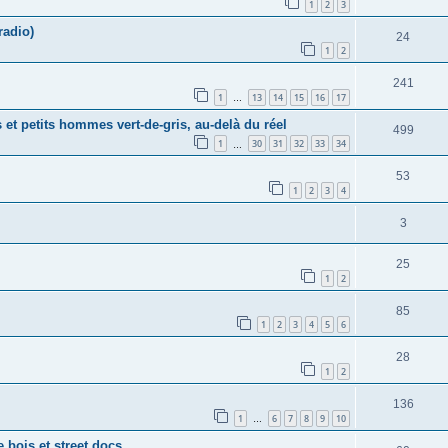
1
2
3
radio)
24
1
2
241
1
13
14
15
16
17
…
s et petits hommes vert-de-gris, au-delà du réel
499
1
30
31
32
33
34
…
53
1
2
3
4
3
25
1
2
85
1
2
3
4
5
6
28
1
2
136
1
6
7
8
9
10
…
 bois et street docs