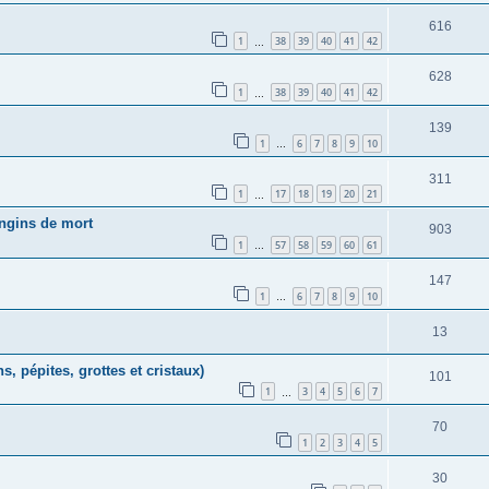
616
1
38
39
40
41
42
…
628
1
38
39
40
41
42
…
139
1
6
7
8
9
10
…
311
1
17
18
19
20
21
…
engins de mort
903
1
57
58
59
60
61
…
147
1
6
7
8
9
10
…
13
, pépites, grottes et cristaux)
101
1
3
4
5
6
7
…
70
1
2
3
4
5
30