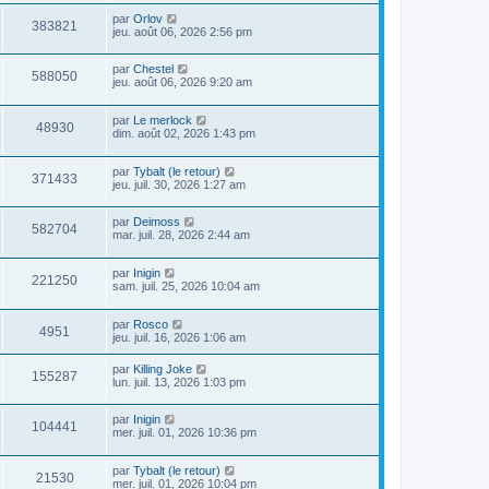
par
Orlov
383821
jeu. août 06, 2026 2:56 pm
par
Chestel
588050
jeu. août 06, 2026 9:20 am
par
Le merlock
48930
dim. août 02, 2026 1:43 pm
par
Tybalt (le retour)
371433
jeu. juil. 30, 2026 1:27 am
par
Deimoss
582704
mar. juil. 28, 2026 2:44 am
par
Inigin
221250
sam. juil. 25, 2026 10:04 am
par
Rosco
4951
jeu. juil. 16, 2026 1:06 am
par
Killing Joke
155287
lun. juil. 13, 2026 1:03 pm
par
Inigin
104441
mer. juil. 01, 2026 10:36 pm
par
Tybalt (le retour)
21530
mer. juil. 01, 2026 10:04 pm