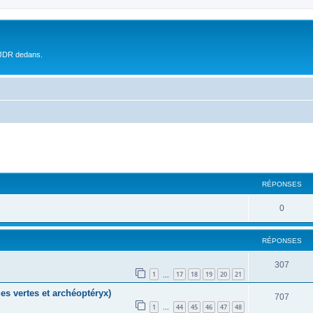
 JDR dedans.
RÉPONSES
0
RÉPONSES
307
1
17
18
19
20
21
…
es vertes et archéoptéryx)
707
1
44
45
46
47
48
…