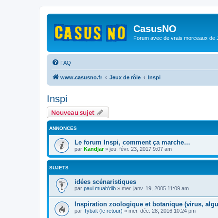
CasusNO
Forum avec de vrais morceaux de
FAQ
www.casusno.fr
Jeux de rôle
Inspi
Inspi
Nouveau sujet
ANNONCES
Le forum Inspi, comment ça marche…
par
Kandjar
»
jeu. févr. 23, 2017 9:07 am
SUJETS
idées scénaristiques
par
paul muab'dib
»
mer. janv. 19, 2005 11:09 am
Inspiration zoologique et botanique (virus, algu
par
Tybalt (le retour)
»
mer. déc. 28, 2016 10:24 pm