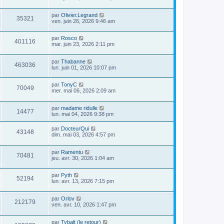
par
Olivier.Legrand
35321
ven. juin 26, 2026 9:46 am
par
Rosco
401116
mar. juin 23, 2026 2:11 pm
par
Thabanne
463036
lun. juin 01, 2026 10:07 pm
par
TonyC
70049
mer. mai 06, 2026 2:09 am
par
madame ridulle
14477
lun. mai 04, 2026 9:38 pm
par
DocteurQui
43148
dim. mai 03, 2026 4:57 pm
par
Ramentu
70481
jeu. avr. 30, 2026 1:04 am
par
Pyth
52194
lun. avr. 13, 2026 7:15 pm
par
Orlov
212179
ven. avr. 10, 2026 1:47 pm
par
Tybalt (le retour)