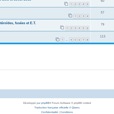
60
1
2
3
4
5
57
1
2
3
4
téroïdes, fusées et E.T.
79
1
2
3
4
5
6
113
1
4
5
6
7
8
…
Développé par
phpBB
® Forum Software © phpBB Limited
Traduction française officielle
©
Qiaeru
Confidentialité
|
Conditions