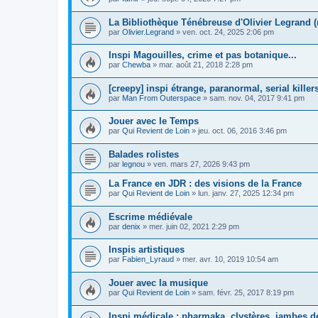
La Bibliothèque Ténébreuse d'Olivier Legrand (
par
Olivier.Legrand
»
ven. oct. 24, 2025 2:06 pm
Inspi Magouilles, crime et pas botanique...
par
Chewba
»
mar. août 21, 2018 2:28 pm
[creepy] inspi étrange, paranormal, serial killer
par
Man From Outerspace
»
sam. nov. 04, 2017 9:41 pm
Jouer avec le Temps
par
Qui Revient de Loin
»
jeu. oct. 06, 2016 3:46 pm
Balades rolistes
par
legnou
»
ven. mars 27, 2026 9:43 pm
La France en JDR : des visions de la France
par
Qui Revient de Loin
»
lun. janv. 27, 2025 12:34 pm
Escrime médiévale
par
denix
»
mer. juin 02, 2021 2:29 pm
Inspis artistiques
par
Fabien_Lyraud
»
mer. avr. 10, 2019 10:54 am
Jouer avec la musique
par
Qui Revient de Loin
»
sam. févr. 25, 2017 8:19 pm
Inspi médicale : pharmaka, clystères, jambes de