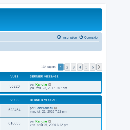
Inscription
Connexion
1
2
3
4
5
6
Suivant
134 sujets
VUES
DERNIER MESSAGE
par
Kandjar
56220
jeu. févr. 23, 2017 9:07 am
VUES
DERNIER MESSAGE
par
FakirTanezu
523454
mar. juil. 21, 2026 7:22 pm
par
Kandjar
616633
ven. août 07, 2026 3:42 pm