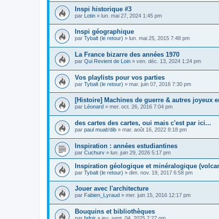
Inspi historique #3
par
Lotin
»
lun. mai 27, 2024 1:45 pm
Inspi géographique
par
Tybalt (le retour)
»
lun. mai 25, 2015 7:48 pm
La France bizarre des années 1970
par
Qui Revient de Loin
»
ven. déc. 13, 2024 1:24 pm
Vos playlists pour vos parties
par
Tybalt (le retour)
»
mar. juin 07, 2016 7:30 pm
[Histoire] Machines de guerre & autres joyeux 
par
Léonard
»
mer. oct. 26, 2016 7:04 pm
des cartes des cartes, oui mais c'est par ici...
par
paul muab'dib
»
mar. août 16, 2022 8:18 pm
Inspiration : années estudiantines
par
Cuchurv
»
lun. juin 29, 2026 5:17 pm
Inspiration géologique et minéralogique (volcans
par
Tybalt (le retour)
»
dim. nov. 19, 2017 6:58 pm
Jouer avec l'architecture
par
Fabien_Lyraud
»
mer. juin 15, 2016 12:17 pm
Bouquins et bibliothèques
par
fafnir
»
jeu. sept. 04, 2025 7:27 pm