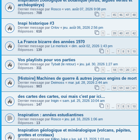
Inspiration zoologique et botanique (virus, algues vertes et
archéoptéryx)
Dernier message par
Rosco
«
ven. août 07, 2026 9:08 pm
Réponses :
708
1
45
46
47
48
…
Inspi historique #3
Dernier message par
Orlov
«
jeu. août 06, 2026 2:56 pm
Réponses :
616
1
39
40
41
42
…
La France bizarre des années 1970
Dernier message par
Le merlock
«
dim. août 02, 2026 1:43 pm
Réponses :
139
1
7
8
9
10
…
Vos playlists pour vos parties
Dernier message par
Tybalt (le retour)
«
jeu. juil. 30, 2026 1:27 am
Réponses :
311
1
18
19
20
21
…
[Histoire] Machines de guerre & autres joyeux engins de mort
Dernier message par
Deimoss
«
mar. juil. 28, 2026 2:44 am
Réponses :
903
1
58
59
60
61
…
des cartes des cartes, oui mais c'est par ici...
Dernier message par
Inigin
«
sam. juil. 25, 2026 10:04 am
Réponses :
147
1
7
8
9
10
…
Inspiration : années estudiantines
Dernier message par
Rosco
«
jeu. juil. 16, 2026 1:06 am
Réponses :
13
Inspiration géologique et minéralogique (volcans, pépites,
grottes et cristaux)
Dernier message par
Killing Joke
«
lun. juil. 13, 2026 1:03 pm