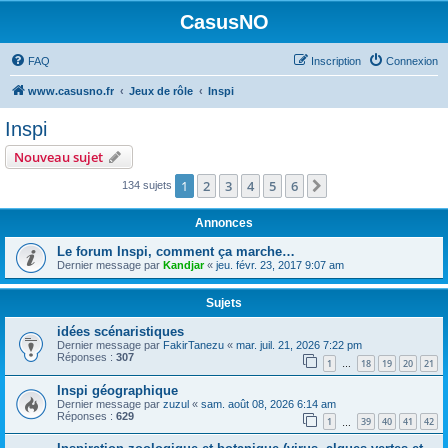
CasusNO
FAQ
Inscription
Connexion
www.casusno.fr
Jeux de rôle
Inspi
Inspi
Nouveau sujet
1
2
3
4
5
6
Suivant
134 sujets
Annonces
Le forum Inspi, comment ça marche…
Dernier message par
Kandjar
«
jeu. févr. 23, 2017 9:07 am
Sujets
idées scénaristiques
Dernier message par
FakirTanezu
«
mar. juil. 21, 2026 7:22 pm
Réponses :
307
1
18
19
20
21
…
Inspi géographique
Dernier message par
zuzul
«
sam. août 08, 2026 6:14 am
Réponses :
629
1
39
40
41
42
…