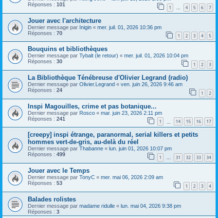
Réponses :
101
1
4
5
6
7
…
Jouer avec l'architecture
Dernier message par
Inigin
«
mer. juil. 01, 2026 10:36 pm
Réponses :
70
1
2
3
4
5
Bouquins et bibliothèques
Dernier message par
Tybalt (le retour)
«
mer. juil. 01, 2026 10:04 pm
Réponses :
30
1
2
3
La Bibliothèque Ténébreuse d'Olivier Legrand (radio)
Dernier message par
Olivier.Legrand
«
ven. juin 26, 2026 9:46 am
Réponses :
24
1
2
Inspi Magouilles, crime et pas botanique...
Dernier message par
Rosco
«
mar. juin 23, 2026 2:11 pm
Réponses :
241
1
14
15
16
17
…
[creepy] inspi étrange, paranormal, serial killers et petits
hommes vert-de-gris, au-delà du réel
Dernier message par
Thabanne
«
lun. juin 01, 2026 10:07 pm
Réponses :
499
1
31
32
33
34
…
Jouer avec le Temps
Dernier message par
TonyC
«
mer. mai 06, 2026 2:09 am
Réponses :
53
1
2
3
4
Balades rolistes
Dernier message par
madame ridulle
«
lun. mai 04, 2026 9:38 pm
Réponses :
3