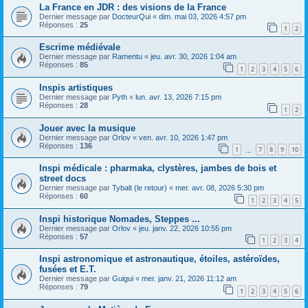
La France en JDR : des visions de la France
Dernier message par
DocteurQui
«
dim. mai 03, 2026 4:57 pm
Réponses :
25
1
2
Escrime médiévale
Dernier message par
Ramentu
«
jeu. avr. 30, 2026 1:04 am
Réponses :
85
1
2
3
4
5
6
Inspis artistiques
Dernier message par
Pyth
«
lun. avr. 13, 2026 7:15 pm
Réponses :
28
1
2
Jouer avec la musique
Dernier message par
Orlov
«
ven. avr. 10, 2026 1:47 pm
Réponses :
136
1
7
8
9
10
…
Inspi médicale : pharmaka, clystères, jambes de bois et
street docs
Dernier message par
Tybalt (le retour)
«
mer. avr. 08, 2026 5:30 pm
Réponses :
60
1
2
3
4
5
Inspi historique Nomades, Steppes ...
Dernier message par
Orlov
«
jeu. janv. 22, 2026 10:55 pm
Réponses :
57
1
2
3
4
Inspi astronomique et astronautique, étoiles, astéroïdes,
fusées et E.T.
Dernier message par
Guigui
«
mer. janv. 21, 2026 11:12 am
Réponses :
79
1
2
3
4
5
6