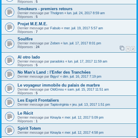
Réponses :
5
Smokeurs - premiers retours
Dernier message par
Tholgren
«
lun. juil. 24, 2017 8:59 am
Réponses :
5
Projet M.E.M.E.
Dernier message par
Fabulo
«
mer. juil. 19, 2017 5:57 am
Réponses :
7
Soulfire
Dernier message par
Zeben
«
lun. juil. 17, 2017 8:01 pm
Réponses :
24
1
2
Al otro lado
Dernier message par
paradoks
«
lun. juil. 17, 2017 11:59 am
Réponses :
5
No Man's Land : l'Enfer des Tranchées
Dernier message par
Bigyo'
«
dim. juil. 16, 2017 7:19 pm
Le voyageur immobile du palais de marbre
Dernier message par
OldGnou
«
sam. juil. 15, 2017 11:51 am
Réponses :
5
Les Esprit Frontaliers
Dernier message par
Tapisvirginia
«
jeu. juil. 13, 2017 1:51 pm
Le Récit
Dernier message par
Kinayla
«
mer. juil. 12, 2017 5:09 pm
Réponses :
1
Spirit Totem
Dernier message par
Kinayla
«
mer. juil. 12, 2017 4:58 pm