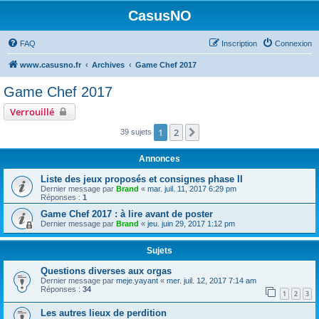
CasusNO
FAQ
Inscription
Connexion
www.casusno.fr
Archives
Game Chef 2017
Game Chef 2017
Verrouillé
1
2
Suivant
39 sujets
Annonces
Liste des jeux proposés et consignes phase II
Dernier message par
Brand
«
mar. juil. 11, 2017 6:29 pm
Réponses :
1
Game Chef 2017 : à lire avant de poster
Dernier message par
Brand
«
jeu. juin 29, 2017 1:12 pm
Sujets
Questions diverses aux orgas
Dernier message par
meje.yayant
«
mer. juil. 12, 2017 7:14 am
Réponses :
34
1
2
3
Les autres lieux de perdition