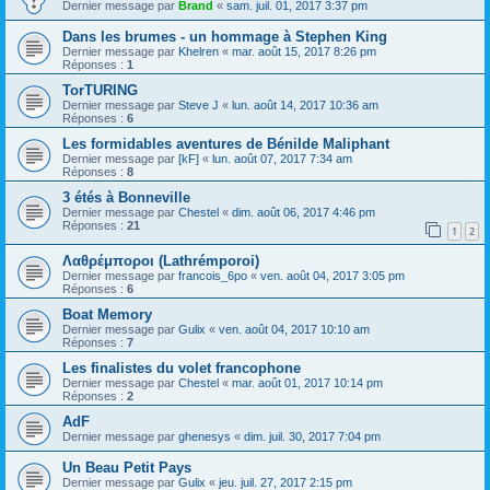
Dernier message par
Brand
«
sam. juil. 01, 2017 3:37 pm
Dans les brumes - un hommage à Stephen King
Dernier message par
Khelren
«
mar. août 15, 2017 8:26 pm
Réponses :
1
TorTURING
Dernier message par
Steve J
«
lun. août 14, 2017 10:36 am
Réponses :
6
Les formidables aventures de Bénilde Maliphant
Dernier message par
[kF]
«
lun. août 07, 2017 7:34 am
Réponses :
8
3 étés à Bonneville
Dernier message par
Chestel
«
dim. août 06, 2017 4:46 pm
Réponses :
21
1
2
Λαθρέμποροι (Lathrémporoi)
Dernier message par
francois_6po
«
ven. août 04, 2017 3:05 pm
Réponses :
6
Boat Memory
Dernier message par
Gulix
«
ven. août 04, 2017 10:10 am
Réponses :
7
Les finalistes du volet francophone
Dernier message par
Chestel
«
mar. août 01, 2017 10:14 pm
Réponses :
2
AdF
Dernier message par
ghenesys
«
dim. juil. 30, 2017 7:04 pm
Un Beau Petit Pays
Dernier message par
Gulix
«
jeu. juil. 27, 2017 2:15 pm