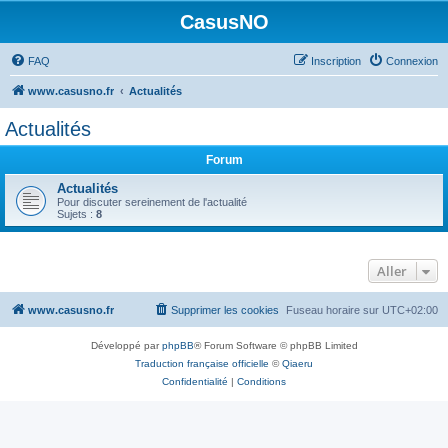
CasusNO
FAQ
Inscription
Connexion
www.casusno.fr
Actualités
Actualités
Forum
Actualités
Pour discuter sereinement de l'actualité
Sujets :
8
Aller
www.casusno.fr
Supprimer les cookies
Fuseau horaire sur
UTC+02:00
Développé par
phpBB
® Forum Software © phpBB Limited
Traduction française officielle
©
Qiaeru
Confidentialité
|
Conditions