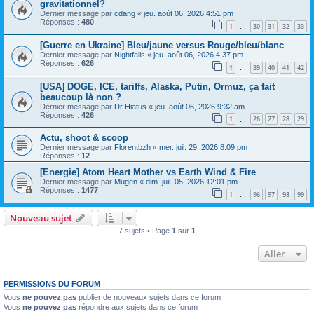
gravitationnel?
Dernier message par
cdang
«
jeu. août 06, 2026 4:51 pm
Réponses :
480
1
30
31
32
33
…
[Guerre en Ukraine] Bleu/jaune versus Rouge/bleu/blanc
Dernier message par
Nightfalls
«
jeu. août 06, 2026 4:37 pm
Réponses :
626
1
39
40
41
42
…
[USA] DOGE, ICE, tariffs, Alaska, Putin, Ormuz, ça fait
beaucoup là non ?
Dernier message par
Dr Hiatus
«
jeu. août 06, 2026 9:32 am
Réponses :
426
1
26
27
28
29
…
Actu, shoot & scoop
Dernier message par
Florentbzh
«
mer. juil. 29, 2026 8:09 pm
Réponses :
12
[Energie] Atom Heart Mother vs Earth Wind & Fire
Dernier message par
Mugen
«
dim. juil. 05, 2026 12:01 pm
Réponses :
1477
1
96
97
98
99
…
Nouveau sujet
7 sujets • Page
1
sur
1
Aller
PERMISSIONS DU FORUM
Vous
ne pouvez pas
publier de nouveaux sujets dans ce forum
Vous
ne pouvez pas
répondre aux sujets dans ce forum