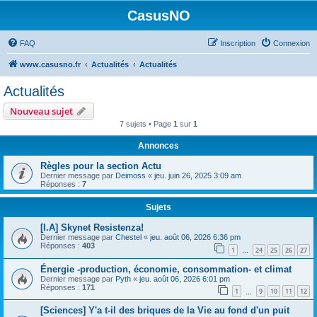
CasusNO
FAQ
Inscription
Connexion
www.casusno.fr
Actualités
Actualités
Actualités
Nouveau sujet
7 sujets • Page
1
sur
1
Annonces
Règles pour la section Actu
Dernier message par
Deimoss
«
jeu. juin 26, 2025 3:09 am
Réponses :
7
Sujets
[I.A] Skynet Resistenza!
Dernier message par
Chestel
«
jeu. août 06, 2026 6:36 pm
Réponses :
403
1
24
25
26
27
…
Énergie -production, économie, consommation- et climat
Dernier message par
Pyth
«
jeu. août 06, 2026 6:01 pm
Réponses :
171
1
9
10
11
12
…
[Sciences] Y'a t-il des briques de la Vie au fond d'un puit