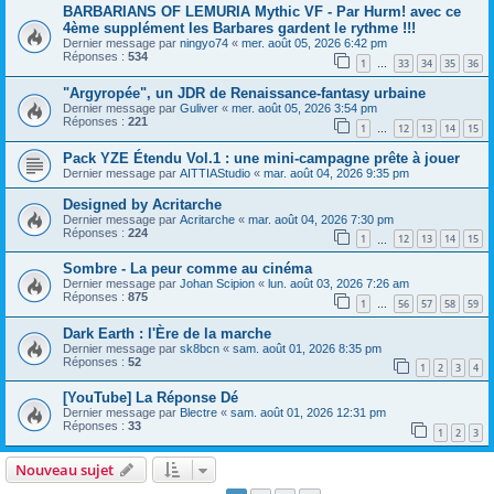
BARBARIANS OF LEMURIA Mythic VF - Par Hurm! avec ce
4ème supplément les Barbares gardent le rythme !!!
Dernier message par
ningyo74
«
mer. août 05, 2026 6:42 pm
Réponses :
534
1
33
34
35
36
…
"Argyropée", un JDR de Renaissance-fantasy urbaine
Dernier message par
Guliver
«
mer. août 05, 2026 3:54 pm
Réponses :
221
1
12
13
14
15
…
Pack YZE Étendu Vol.1 : une mini-campagne prête à jouer
Dernier message par
AITTIAStudio
«
mar. août 04, 2026 9:35 pm
Designed by Acritarche
Dernier message par
Acritarche
«
mar. août 04, 2026 7:30 pm
Réponses :
224
1
12
13
14
15
…
Sombre - La peur comme au cinéma
Dernier message par
Johan Scipion
«
lun. août 03, 2026 7:26 am
Réponses :
875
1
56
57
58
59
…
Dark Earth : l'Ère de la marche
Dernier message par
sk8bcn
«
sam. août 01, 2026 8:35 pm
Réponses :
52
1
2
3
4
[YouTube] La Réponse Dé
Dernier message par
Blectre
«
sam. août 01, 2026 12:31 pm
Réponses :
33
1
2
3
Nouveau sujet