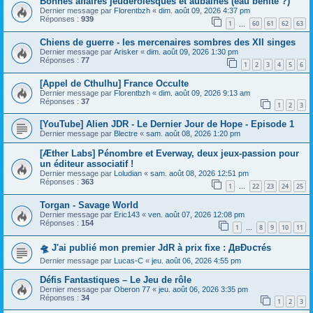
Bonnes affaires jeuderôlesques et aubaines (eau bénite ?)
Dernier message par
Florentbzh
«
dim. août 09, 2026 4:37 pm
Réponses :
939
1
60
61
62
63
…
Chiens de guerre - les mercenaires sombres des XII singes
Dernier message par
Arisker
«
dim. août 09, 2026 1:30 pm
Réponses :
77
1
2
3
4
5
6
[Appel de Cthulhu] France Occulte
Dernier message par
Florentbzh
«
dim. août 09, 2026 9:13 am
Réponses :
37
1
2
3
[YouTube] Alien JDR - Le Dernier Jour de Hope - Episode 1
Dernier message par
Blectre
«
sam. août 08, 2026 1:20 pm
[Æther Labs] Pénombre et Everway, deux jeux-passion pour
un éditeur associatif !
Dernier message par
Loludian
«
sam. août 08, 2026 12:51 pm
Réponses :
363
1
22
23
24
25
…
Torgan - Savage World
Dernier message par
Eric143
«
ven. août 07, 2026 12:08 pm
Réponses :
154
1
8
9
10
11
…
🛸 J'ai publié mon premier JdR à prix fixe : ДвĐυ𝖼тéѕ
Dernier message par
Lucas-C
«
jeu. août 06, 2026 4:55 pm
Défis Fantastiques – Le Jeu de rôle
Dernier message par
Oberon 77
«
jeu. août 06, 2026 3:35 pm
Réponses :
34
1
2
3