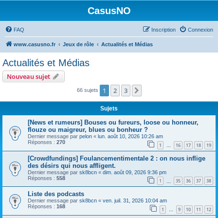
CasusNO
FAQ
Inscription
Connexion
www.casusno.fr
Jeux de rôle
Actualités et Médias
Actualités et Médias
Nouveau sujet
1
2
3
Suivant
66 sujets
Sujets
[News et rumeurs] Bouses ou fureurs, loose ou honneur,
flouze ou maigreur, blues ou bonheur ?
Dernier message par
pelon
«
lun. août 10, 2026 10:26 am
Réponses :
270
1
16
17
18
19
…
[Crowdfundings] Foulancementimentale 2 : on nous inflige
des désirs qui nous affligent.
Dernier message par
sk8bcn
«
dim. août 09, 2026 9:36 pm
Réponses :
558
1
35
36
37
38
…
Liste des podcasts
Dernier message par
sk8bcn
«
ven. juil. 31, 2026 10:04 am
Réponses :
168
1
9
10
11
12
…