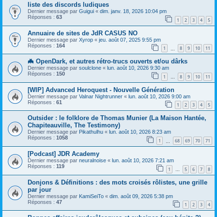
liste des discords ludiques
Dernier message par
Guigui
«
dim. janv. 18, 2026 10:04 pm
Réponses :
63
1
2
3
4
5
Annuaire de sites de JdR CASUS NO
Dernier message par
Xyrop
«
jeu. août 07, 2025 9:55 pm
Réponses :
164
1
8
9
10
11
…
🦇 OpenDark, et autres rétro-trucs ouverts et/ou dârks
Dernier message par
soulclone
«
lun. août 10, 2026 9:30 am
Réponses :
150
1
8
9
10
11
…
[WIP] Advanced Heroquest - Nouvelle Génération
Dernier message par
Valnar Nightrunner
«
lun. août 10, 2026 9:00 am
Réponses :
61
1
2
3
4
5
Outsider : le folklore de Thomas Munier (La Maison Hantée,
Chapiteauville, The Testimony)
Dernier message par
Pikathulhu
«
lun. août 10, 2026 8:23 am
Réponses :
1058
1
68
69
70
71
…
[Podcast] JDR Academy
Dernier message par
neuralnoise
«
lun. août 10, 2026 7:21 am
Réponses :
119
1
5
6
7
8
…
Donjons & Définitions : des mots croisés rôlistes, une grille
par jour
Dernier message par
KamiSeiTo
«
dim. août 09, 2026 5:38 pm
Réponses :
47
1
2
3
4