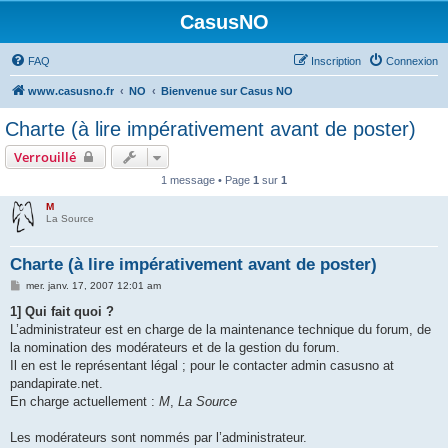
CasusNO
FAQ
Inscription
Connexion
www.casusno.fr
NO
Bienvenue sur Casus NO
Charte (à lire impérativement avant de poster)
Verrouillé
1 message • Page
1
sur
1
M
La Source
Charte (à lire impérativement avant de poster)
M
mer. janv. 17, 2007 12:01 am
e
s
1] Qui fait quoi ?
s
L’administrateur est en charge de la maintenance technique du forum, de
a
g
la nomination des modérateurs et de la gestion du forum.
e
Il en est le représentant légal ; pour le contacter admin casusno at
pandapirate.net.
En charge actuellement :
M
,
La Source
Les modérateurs sont nommés par l’administrateur.