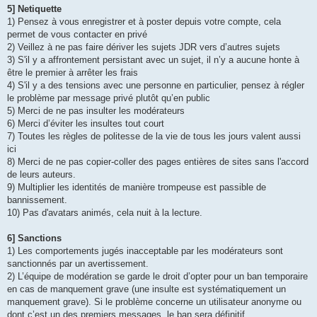
5] Netiquette
1) Pensez à vous enregistrer et à poster depuis votre compte, cela
permet de vous contacter en privé
2) Veillez à ne pas faire dériver les sujets JDR vers d’autres sujets
3) S'il y a affrontement persistant avec un sujet, il n’y a aucune honte à
être le premier à arrêter les frais
4) S'il y a des tensions avec une personne en particulier, pensez à régler
le problème par message privé plutôt qu’en public
5) Merci de ne pas insulter les modérateurs
6) Merci d’éviter les insultes tout court
7) Toutes les règles de politesse de la vie de tous les jours valent aussi
ici
8) Merci de ne pas copier-coller des pages entières de sites sans l'accord
de leurs auteurs.
9) Multiplier les identités de manière trompeuse est passible de
bannissement.
10) Pas d'avatars animés, cela nuit à la lecture.
6] Sanctions
1) Les comportements jugés inacceptable par les modérateurs sont
sanctionnés par un avertissement.
2) L’équipe de modération se garde le droit d’opter pour un ban temporaire
en cas de manquement grave (une insulte est systématiquement un
manquement grave). Si le problème concerne un utilisateur anonyme ou
dont c’est un des premiers messages, le ban sera définitif.