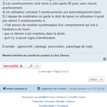
3) Les avertissements sont remis à zéro après 90 jours sans nouvel
avertissement.
4) Un utilisateur cumulant 3 avertissements est automatiquement banni.
5) L’équipe de modération se garde le droit de bannir un utilisateur n’ayant
pas atteint 3 avertissements si :
- il fait preuve de manière systématique d'un comportement qui nuit à
l'ambiance du forum
- que ce dernier s’est maintenu dans la durée
- qu’il n’y a aucun signe d’amélioration
Exemple : agressivité, radotage, provocation, parasitage de sujet.
Membre émérite du comité de soutien à Léon Zitrone.
Verrouillé
1 message • Page
1
sur
1
Aller
www.casusno.fr
Supprimer les cookies
Fuseau horaire sur
UTC+02:00
Développé par
phpBB
® Forum Software © phpBB Limited
Traduction française officielle
©
Qiaeru
Confidentialité
|
Conditions