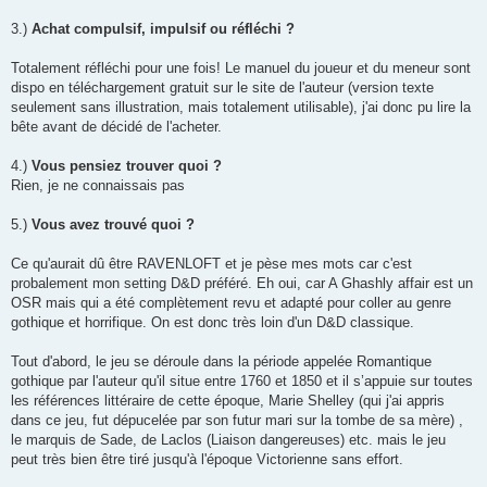
3.)
Achat compulsif, impulsif ou réfléchi ?
Totalement réfléchi pour une fois! Le manuel du joueur et du meneur sont
dispo en téléchargement gratuit sur le site de l'auteur (version texte
seulement sans illustration, mais totalement utilisable), j'ai donc pu lire la
bête avant de décidé de l'acheter.
4.)
Vous pensiez trouver quoi ?
Rien, je ne connaissais pas
5.)
Vous avez trouvé quoi ?
Ce qu'aurait dû être RAVENLOFT et je pèse mes mots car c'est
probalement mon setting D&D préféré. Eh oui, car A Ghashly affair est un
OSR mais qui a été complètement revu et adapté pour coller au genre
gothique et horrifique. On est donc très loin d'un D&D classique.
Tout d'abord, le jeu se déroule dans la période appelée Romantique
gothique par l'auteur qu'il situe entre 1760 et 1850 et il s’appuie sur toutes
les références littéraire de cette époque, Marie Shelley (qui j'ai appris
dans ce jeu, fut dépucelée par son futur mari sur la tombe de sa mère) ,
le marquis de Sade, de Laclos (Liaison dangereuses) etc. mais le jeu
peut très bien être tiré jusqu'à l'époque Victorienne sans effort.