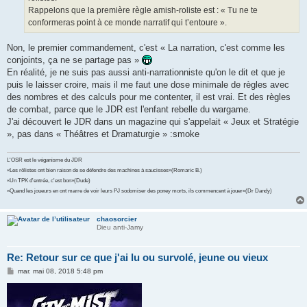
Rappelons que la première règle amish-roliste est : « Tu ne te
conformeras point à ce monde narratif qui t’entoure ».
Non, le premier commandement, c'est « La narration, c'est comme les
conjoints, ça ne se partage pas »
En réalité, je ne suis pas aussi anti-narrationniste qu'on le dit et que je
puis le laisser croire, mais il me faut une dose minimale de règles avec
des nombres et des calculs pour me contenter, il est vrai. Et des règles
de combat, parce que le JDR est l'enfant rebelle du wargame.
J'ai découvert le JDR dans un magazine qui s'appelait « Jeux et Stratégie
», pas dans « Théâtres et Dramaturgie » :smoke
L'OSR est le véganisme du JDR
«Les rôlistes ont bien raison de se défendre des machines à saucisses»(Romaric B.)
«Un TPK d'entrée, c'est bon»(Dude)
«Quand les joueurs en ont marre de voir leurs PJ sodomiser des poney morts, ils commencent à jouer»(Dr Dandy)
chaosorcier
Dieu anti-Jamy
Re: Retour sur ce que j'ai lu ou survolé, jeune ou vieux
M
mar. mai 08, 2018 5:48 pm
e
s
s
a