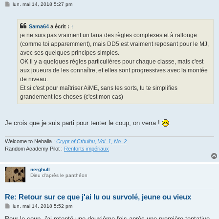
M
lun. mai 14, 2018 5:27 pm
e
s
s
Sama64
a écrit :
↑
a
g
je ne suis pas vraiment un fana des règles complexes et à rallonge
e
(comme toi apparemment), mais DD5 est vraiment reposant pour le MJ,
avec ses quelques principes simples.
OK il y a quelques règles particulières pour chaque classe, mais c'est
aux joueurs de les connaître, et elles sont progressives avec la montée
de niveau.
Et si c'est pour maîtriser AiME, sans les sorts, tu te simplifies
grandement les choses (c'est mon cas)
Je crois que je suis parti pour tenter le coup, on verra !
Welcome to Nebalia :
Crypt of Cthulhu, Vol. 1, No. 2
Random Academy Pilot :
Renforts impériaux
nerghull
Dieu d'après le panthéon
Re: Retour sur ce que j'ai lu ou survolé, jeune ou vieux
M
lun. mai 14, 2018 5:52 pm
e
s
Pour le coup, j'ai retenté une deuxième fois après une première tentative