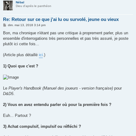
Nébal
Dieu d'après le panthéon
Re: Retour sur ce que j'ai lu ou survolé, jeune ou vieux
M
dim. mai 13, 2018 3:14 pm
e
s
Bon, ma chronique n'étant pas une critique à proprement parler, plus un
s
ensemble d'interrogations très personnelles et pas très assuré, je poste
a
g
plutôt ici cette fois...
e
(Article plus détaillé
ici
.)
1) Quoi que c'est ?
Le
Player's Handbook (Manuel des joueurs - version française)
pour
D&D5
.
2) Vous en avez entendu parler où pour la première fois ?
Euh... Partout ?
3) Achat compulsif, impulsif ou réfléchi ?