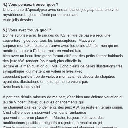
4.) Vous pensiez trouver quoi ?
Une variante d'Apocalypse avec une ambiance jeu
pulp
dans une ville
mystérieuse toujours affecté par un brouillard
et de jolis dessins.
5.) Vous avez trouvé quoi ?
Bonne surprise avec le succès du KS le livre de base a reçu une
couverture rigide pour tous les souscripteurs. Mauvaise
surprise mon exemplaire est arrivé avec les coins abîmés, rien qui ne
mérite un retour à l'éditeur, mais en voulant faire
bien avec un beau livre grand format différent des petits format habituels
des jeux AW rendant (pour moi) plus difficile la
lecture et la manipulation du livre. Donc pleins de belles illustrations très
sympathique qui mettent en valeur le livre avec
cependant parfois trop de violet à mon avis, les débuts de chapitres
ayant des illustrations en noirs qui ne se voient pas
avec leurs fonds violet.
A part ces détails mineurs de ma part, c'est bien une énième variation du
jeu de Vincent Baker, quelques changements qui
ne changent pas les fondements des jeux AW, on reste en terrain connu.
C'est différences s'inscrivent bien dans l'ambiance
que veut mettre en place Amit Moshe, toujours 2d6 avec des
modificateurs positifs et négatifs à rajouter au résultat du jet.
C'est la descriptions de ces modificateurs qui changent par rapport au