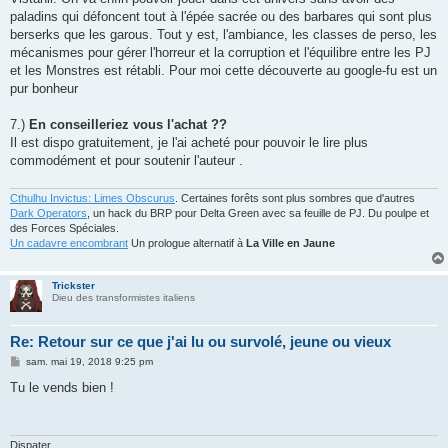
paladins qui défoncent tout à l'épée sacrée ou des barbares qui sont plus
berserks que les garous. Tout y est, l'ambiance, les classes de perso, les
mécanismes pour gérer l'horreur et la corruption et l'équilibre entre les PJ
et les Monstres est rétabli. Pour moi cette découverte au google-fu est un
pur bonheur
7.)
En conseilleriez vous l'achat ??
Il est dispo gratuitement, je l'ai acheté pour pouvoir le lire plus
commodément et pour soutenir l'auteur .
Cthulhu Invictus: Limes Obscurus
. Certaines forêts sont plus sombres que d'autres
Dark Operators
, un hack du BRP pour Delta Green avec sa feuille de PJ. Du poulpe et
des Forces Spéciales.
Un cadavre encombrant
Un prologue alternatif à
La Ville en Jaune
Trickster
Dieu des transformistes italiens
Re: Retour sur ce que j'ai lu ou survolé, jeune ou vieux
M
sam. mai 19, 2018 9:25 pm
e
s
Tu le vends bien !
s
a
g
e
Dispater