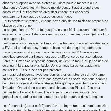
choses en rapport avec sa profession, idem pour le médecin ou la
chanteuse d'opéra, les Mr Tout le monde peuvent aussi prendre des
hobby ce qui leur permet de diversifier encore leur capacités
contrairement aux autres classes qui sont figées.
Pour compléter le tableau, chaque perso choisit une faiblesse propre à sa
classe et une vertue
La progression des PJ se fait jusqu'au niveau 10, ils peuvent continuer à
évoluer, en acquérant de nouveaux pouvoirs, mais leur niveau (et leur PV)
ne bougera plus.
Les combats sont rapidement mortels car les perso ne sont pas des sacs
à PV et si on utilise le système de base, nul doute que les créatures
monstrueuses vont souvent avoir le dessus sur les PJ car une des
subtilités proposé par l'auteur est que la différence de caractéristiques
Force ou Dex selon le type de combat, devient un malus au jet de dés de
celui qui à la carac la plus faible! Donc un loup garou va rapidement
meuler les PJs s'ils ne sont pas préparés.
La magie est présente avec ses bonnes vieilles listes de sort. On aime
ou pas. Toutefois la liste n'est pas énorme et les sorts sont tous adaptés
ou créés pour reproduire une atmosphère gothique avec leur force et leur
limitation. On est donc pas entrain de balancer du Pilier de Feu pour
purifier le collège St Andrew. Par contre on peut faire pleuvoir des
grenouilles ou attiser soudainement toutes les torches dans la maison.
Les 2 manuels (joueur et MJ) sont écrit de façon très, mais vraiment très,
pédagogique. L'auteur passe beaucoup de temps et de lignes à expliquer