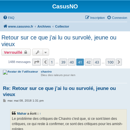
CasusNO
FAQ
Inscription
Connexion
www.casusno.fr
Archives
Collector
Retour sur ce que j'ai lu ou survolé, jeune ou
vieux
Verrouillé
Page
41
sur
100
1
39
40
41
42
43
100
Précédent
Sui
1488 messages
…
…
chaviro
Dieu des raleurs pour rien
Re: Retour sur ce que j'ai lu ou survolé, jeune ou
vieux
M
mar. mai 08, 2018 1:31 pm
e
s
s
Mahar
a écrit :
↑
a
g
Le problème des critiques de Chaviro c'est que, si ce sont bien des
e
critiques, ce qui reste à confirmer, ce sont des critiques pour les amish-
rolistes.