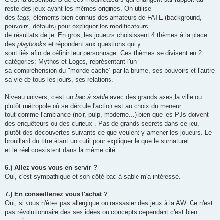
reste des jeux ayant les mêmes origines. On utilise
des
tags,
éléments bien connus des amateurs de FATE
(background,
pouvoirs, défauts) pour expliquer les modificateurs
de résultats de jet.En gros, les joueurs choisissent 4 thèmes à la place
des
playbooks
et répondent aux questions qui y
sont liés afin de définir leur personnage. Ces thèmes se divisent en 2
catégories: Mythos et Logos, représentant l'un
sa compréhension du "monde caché" par la brume, ses pouvoirs et l'autre
sa vie de tous les jours, ses relations.
Niveau univers, c'est un
bac à sable
avec des grands axes,la ville ou
plutôt métropole où se déroule l'action est au choix du meneur
tout comme l'ambiance (noir, pulp, moderne...) bien que les PJs doivent
des enquêteurs ou des curieux . Pas de grands secrets dans ce jeu,
plutôt des découvertes suivants ce que veulent y amener les joueurs. Le
brouillard du titre étant un outil pour expliquer le que le surnaturel
et le réel coexistent dans la même cité.
6.) Allez vous vous en servir ?
Oui, c'est sympathique et son côté bac à sable m'a intéressé.
7.) En conseilleriez vous l'achat ?
Oui, si vous n'êtes pas allergique ou rassasier des jeux à la AW. Ce n'est
pas révolutionnaire des ses idées ou concepts cependant c'est bien