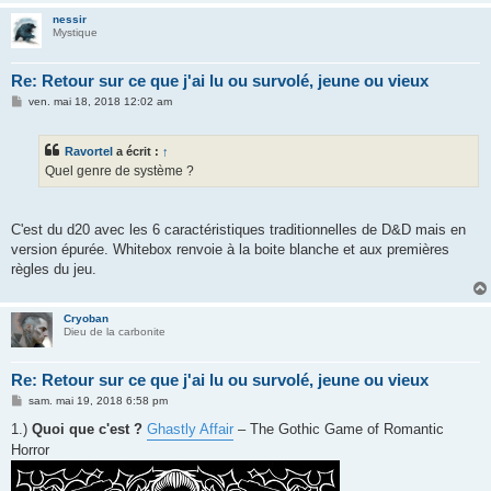
nessir
Mystique
Re: Retour sur ce que j'ai lu ou survolé, jeune ou vieux
M
ven. mai 18, 2018 12:02 am
e
s
s
Ravortel
a écrit :
↑
a
g
Quel genre de système ?
e
C'est du d20 avec les 6 caractéristiques traditionnelles de D&D mais en
version épurée. Whitebox renvoie à la boite blanche et aux premières
règles du jeu.
Cryoban
Dieu de la carbonite
Re: Retour sur ce que j'ai lu ou survolé, jeune ou vieux
M
sam. mai 19, 2018 6:58 pm
e
s
1.)
Quoi que c'est ?
Ghastly Affair
– The Gothic Game of Romantic
s
Horror
a
g
e