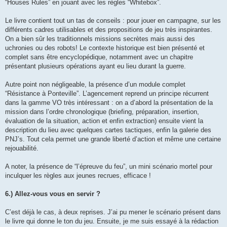
“Houses Rules” en jouant avec les règles “Whitebox”.
Le livre contient tout un tas de conseils : pour jouer en campagne, sur les
différents cadres utilisables et des propositions de jeu très inspirantes.
On a bien sûr les traditionnels missions secrètes mais aussi des
uchronies ou des robots! Le contexte historique est bien présenté et
complet sans être encyclopédique, notamment avec un chapitre
présentant plusieurs opérations ayant eu lieu durant la guerre.
Autre point non négligeable, la présence d’un module complet
“Résistance à Ponteville”. L’agencement reprend un principe récurrent
dans la gamme VO très intéressant : on a d’abord la présentation de la
mission dans l’ordre chronologique (briefing, préparation, insertion,
évaluation de la situation, action et enfin extraction) ensuite vient la
description du lieu avec quelques cartes tactiques, enfin la galerie des
PNJ’s. Tout cela permet une grande liberté d’action et même une certaine
rejouabilité.
A noter, la présence de “l’épreuve du feu”, un mini scénario mortel pour
inculquer les règles aux jeunes recrues, efficace !
6.) Allez-vous vous en servir ?
C’est déjà le cas, à deux reprises. J’ai pu mener le scénario présent dans
le livre qui donne le ton du jeu. Ensuite, je me suis essayé à la rédaction