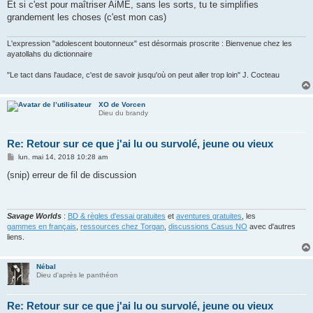
Et si c'est pour maîtriser AiME, sans les sorts, tu te simplifies
grandement les choses (c'est mon cas)
L'expression "adolescent boutonneux" est désormais proscrite : Bienvenue chez les
ayatollahs du dictionnaire
"Le tact dans l'audace, c'est de savoir jusqu'où on peut aller trop loin" J. Cocteau
XO de Vorcen
Dieu du brandy
Re: Retour sur ce que j'ai lu ou survolé, jeune ou vieux
M
lun. mai 14, 2018 10:28 am
e
s
(snip) erreur de fil de discussion
s
a
g
e
Savage Worlds
:
BD & règles d'essai gratuites
et
aventures gratuites
, les
gammes en français
,
ressources chez Torgan
,
discussions Casus NO
avec d'autres
liens.
Nébal
Dieu d'après le panthéon
Re: Retour sur ce que j'ai lu ou survolé, jeune ou vieux