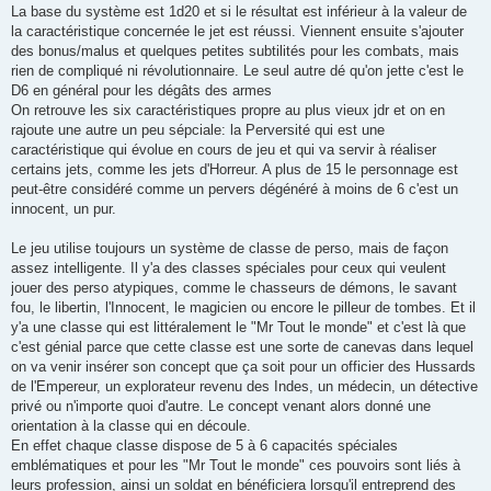
La base du système est 1d20 et si le résultat est inférieur à la valeur de
la caractéristique concernée le jet est réussi. Viennent ensuite s'ajouter
des bonus/malus et quelques petites subtilités pour les combats, mais
rien de compliqué ni révolutionnaire. Le seul autre dé qu'on jette c'est le
D6 en général pour les dégâts des armes
On retrouve les six caractéristiques propre au plus vieux jdr et on en
rajoute une autre un peu sépciale: la Perversité qui est une
caractéristique qui évolue en cours de jeu et qui va servir à réaliser
certains jets, comme les jets d'Horreur. A plus de 15 le personnage est
peut-être considéré comme un pervers dégénéré à moins de 6 c'est un
innocent, un pur.
Le jeu utilise toujours un système de classe de perso, mais de façon
assez intelligente. Il y'a des classes spéciales pour ceux qui veulent
jouer des perso atypiques, comme le chasseurs de démons, le savant
fou, le libertin, l'Innocent, le magicien ou encore le pilleur de tombes. Et il
y'a une classe qui est littéralement le "Mr Tout le monde" et c'est là que
c'est génial parce que cette classe est une sorte de canevas dans lequel
on va venir insérer son concept que ça soit pour un officier des Hussards
de l'Empereur, un explorateur revenu des Indes, un médecin, un détective
privé ou n'importe quoi d'autre. Le concept venant alors donné une
orientation à la classe qui en découle.
En effet chaque classe dispose de 5 à 6 capacités spéciales
emblématiques et pour les "Mr Tout le monde" ces pouvoirs sont liés à
leurs profession, ainsi un soldat en bénéficiera lorsqu'il entreprend des