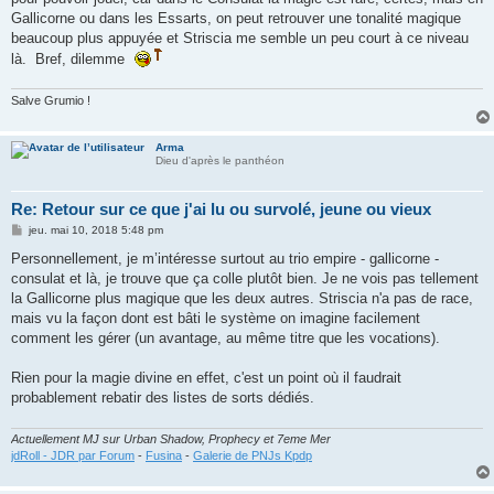
Gallicorne ou dans les Essarts, on peut retrouver une tonalité magique
beaucoup plus appuyée et Striscia me semble un peu court à ce niveau
là. Bref, dilemme
Salve Grumio !
Arma
Dieu d'après le panthéon
Re: Retour sur ce que j'ai lu ou survolé, jeune ou vieux
M
jeu. mai 10, 2018 5:48 pm
e
s
Personnellement, je m’intéresse surtout au trio empire - gallicorne -
s
consulat et là, je trouve que ça colle plutôt bien. Je ne vois pas tellement
a
g
la Gallicorne plus magique que les deux autres. Striscia n'a pas de race,
e
mais vu la façon dont est bâti le système on imagine facilement
comment les gérer (un avantage, au même titre que les vocations).
Rien pour la magie divine en effet, c'est un point où il faudrait
probablement rebatir des listes de sorts dédiés.
Actuellement MJ sur Urban Shadow, Prophecy et 7eme Mer
jdRoll - JDR par Forum
-
Fusina
-
Galerie de PNJs Kpdp