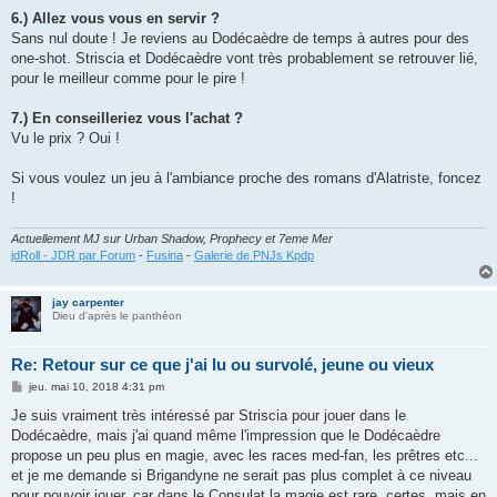
6.) Allez vous vous en servir ?
Sans nul doute ! Je reviens au Dodécaèdre de temps à autres pour des
one-shot. Striscia et Dodécaèdre vont très probablement se retrouver lié,
pour le meilleur comme pour le pire !
7.) En conseilleriez vous l'achat ?
Vu le prix ? Oui !
Si vous voulez un jeu à l'ambiance proche des romans d'Alatriste, foncez
!
Actuellement MJ sur Urban Shadow, Prophecy et 7eme Mer
jdRoll - JDR par Forum
-
Fusina
-
Galerie de PNJs Kpdp
jay carpenter
Dieu d'après le panthéon
Re: Retour sur ce que j'ai lu ou survolé, jeune ou vieux
M
jeu. mai 10, 2018 4:31 pm
e
s
Je suis vraiment très intéressé par Striscia pour jouer dans le
s
Dodécaèdre, mais j'ai quand même l'impression que le Dodécaèdre
a
g
propose un peu plus en magie, avec les races med-fan, les prêtres etc...
e
et je me demande si Brigandyne ne serait pas plus complet à ce niveau
pour pouvoir jouer, car dans le Consulat la magie est rare, certes, mais en