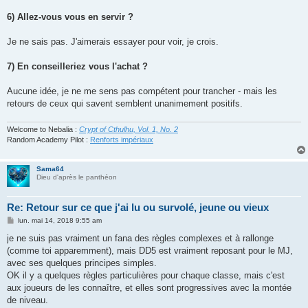
6) Allez-vous vous en servir ?
Je ne sais pas. J'aimerais essayer pour voir, je crois.
7) En conseilleriez vous l'achat ?
Aucune idée, je ne me sens pas compétent pour trancher - mais les
retours de ceux qui savent semblent unanimement positifs.
Welcome to Nebalia :
Crypt of Cthulhu, Vol. 1, No. 2
Random Academy Pilot :
Renforts impériaux
Sama64
Dieu d'après le panthéon
Re: Retour sur ce que j'ai lu ou survolé, jeune ou vieux
M
lun. mai 14, 2018 9:55 am
e
s
je ne suis pas vraiment un fana des règles complexes et à rallonge
s
(comme toi apparemment), mais DD5 est vraiment reposant pour le MJ,
a
g
avec ses quelques principes simples.
e
OK il y a quelques règles particulières pour chaque classe, mais c'est
aux joueurs de les connaître, et elles sont progressives avec la montée
de niveau.