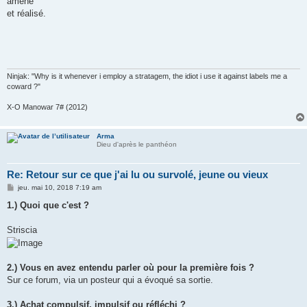
amené
et réalisé.
Ninjak: "Why is it whenever i employ a stratagem, the idiot i use it against labels me a
coward ?"
X-O Manowar 7# (2012)
Arma
Dieu d'après le panthéon
Re: Retour sur ce que j'ai lu ou survolé, jeune ou vieux
M
jeu. mai 10, 2018 7:19 am
e
s
1.) Quoi que c'est ?
s
a
g
Striscia
e
2.) Vous en avez entendu parler où pour la première fois ?
Sur ce forum, via un posteur qui a évoqué sa sortie.
3.) Achat compulsif, impulsif ou réfléchi ?