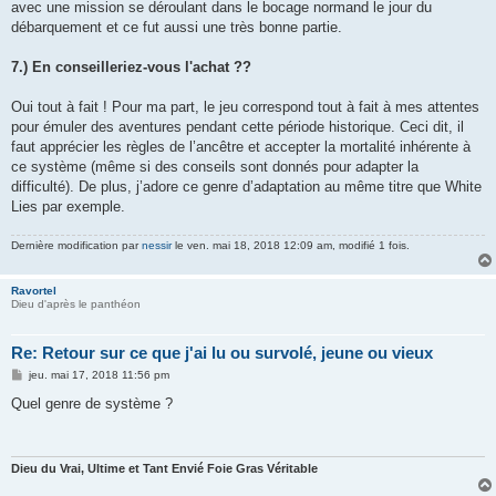
avec une mission se déroulant dans le bocage normand le jour du
débarquement et ce fut aussi une très bonne partie.
7.) En conseilleriez-vous l'achat ??
Oui tout à fait ! Pour ma part, le jeu correspond tout à fait à mes attentes
pour émuler des aventures pendant cette période historique. Ceci dit, il
faut apprécier les règles de l’ancêtre et accepter la mortalité inhérente à
ce système (même si des conseils sont donnés pour adapter la
difficulté). De plus, j’adore ce genre d’adaptation au même titre que White
Lies par exemple.
Dernière modification par
nessir
le ven. mai 18, 2018 12:09 am, modifié 1 fois.
Ravortel
Dieu d'après le panthéon
Re: Retour sur ce que j'ai lu ou survolé, jeune ou vieux
M
jeu. mai 17, 2018 11:56 pm
e
s
Quel genre de système ?
s
a
g
e
Dieu du Vrai, Ultime et Tant Envié Foie Gras Véritable