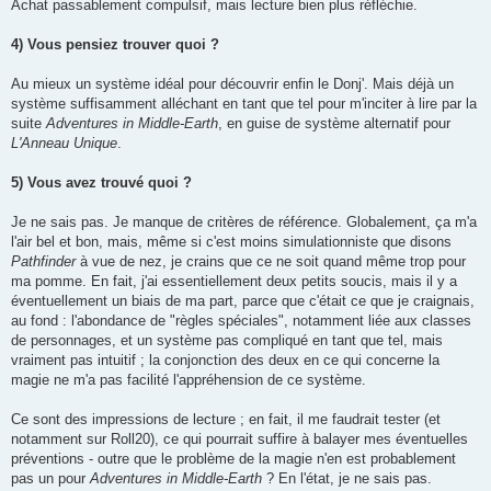
Achat passablement compulsif, mais lecture bien plus réfléchie.
4) Vous pensiez trouver quoi ?
Au mieux un système idéal pour découvrir enfin le Donj'. Mais déjà un
système suffisamment alléchant en tant que tel pour m'inciter à lire par la
suite
Adventures in Middle-Earth
, en guise de système alternatif pour
L'Anneau Unique
.
5) Vous avez trouvé quoi ?
Je ne sais pas. Je manque de critères de référence. Globalement, ça m'a
l'air bel et bon, mais, même si c'est moins simulationniste que disons
Pathfinder
à vue de nez, je crains que ce ne soit quand même trop pour
ma pomme. En fait, j'ai essentiellement deux petits soucis, mais il y a
éventuellement un biais de ma part, parce que c'était ce que je craignais,
au fond : l'abondance de "règles spéciales", notamment liée aux classes
de personnages, et un système pas compliqué en tant que tel, mais
vraiment pas intuitif ; la conjonction des deux en ce qui concerne la
magie ne m'a pas facilité l'appréhension de ce système.
Ce sont des impressions de lecture ; en fait, il me faudrait tester (et
notamment sur Roll20), ce qui pourrait suffire à balayer mes éventuelles
préventions - outre que le problème de la magie n'en est probablement
pas un pour
Adventures in Middle-Earth
? En l'état, je ne sais pas.