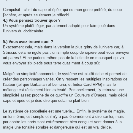
Compulsif : c'est du cape et épée, qui es mon genre préféré, du coup
j'achète, et après seulement je réflechi.
4.) Vous pensiez trouver quoi ?
Un système plutôt léger, parfaitement adapté pour faire joué dans
l'univers du dodécaèdre.
5.) Vous avez trouvé quoi ?
Exactement cela, mais dans la version la plus gritty de l'univers car, à
Striscia, cela ne rigole pas : un simple coup de rapière peut vous envoyer
ad patres ! Et ne parlons même pas de la belle de ce mousquet qui va
vous envoyer six pieds sous terre quasiment à coup sûr.
Malgré sa simplicité apparente, le système est plutôt riche et permet de
créer des personnages variés. On y ressent les multiples inspirations de
l'auteur (tel que Barbarian of Lemuria, et Index Card RPG) mais le
mélange est réellement bien exécuté. Personellement, j'y retrouve une
simplicité assez proche de ce qu'offre un Coureurs d'Orages, mais dédié
cape et épée et je dois dire que cela me plait bien.
Le système de sorcellerie est une tuerie... Enfin, le système de magie,
en lui-même, est simple et il n'y a pas énormément à dire sur lui, mais
par contre les sorts sont extrêmement bien conçu et vont donner à la
magie une tonalité sombre et dangereuse qui est un vrai délice.