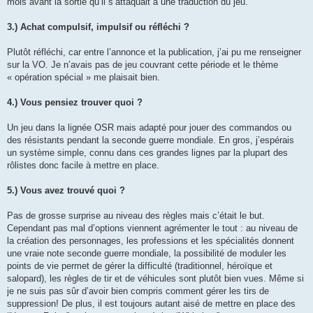
mois avant la sortie qu’il s’attaquait à une traduction du jeu.
3.) Achat compulsif, impulsif ou réfléchi ?
Plutôt réfléchi, car entre l’annonce et la publication, j’ai pu me renseigner
sur la VO. Je n’avais pas de jeu couvrant cette période et le thème
« opération spécial » me plaisait bien.
4.) Vous pensiez trouver quoi ?
Un jeu dans la lignée OSR mais adapté pour jouer des commandos ou
des résistants pendant la seconde guerre mondiale. En gros, j’espérais
un système simple, connu dans ces grandes lignes par la plupart des
rôlistes donc facile à mettre en place.
5.) Vous avez trouvé quoi ?
Pas de grosse surprise au niveau des règles mais c’était le but.
Cependant pas mal d’options viennent agrémenter le tout : au niveau de
la création des personnages, les professions et les spécialités donnent
une vraie note seconde guerre mondiale, la possibilité de moduler les
points de vie permet de gérer la difficulté (traditionnel, héroïque et
salopard), les règles de tir et de véhicules sont plutôt bien vues. Même si
je ne suis pas sûr d’avoir bien compris comment gérer les tirs de
suppression! De plus, il est toujours autant aisé de mettre en place des