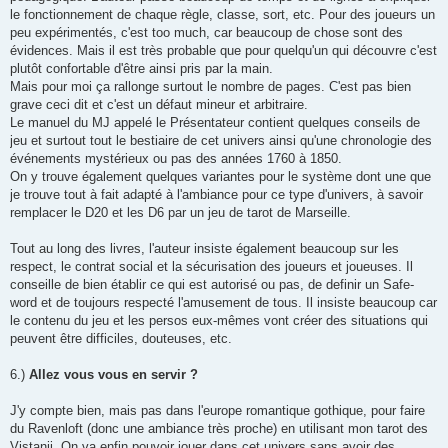
le fonctionnement de chaque règle, classe, sort, etc. Pour des joueurs un
peu expérimentés, c'est too much, car beaucoup de chose sont des
évidences. Mais il est très probable que pour quelqu'un qui découvre c'est
plutôt confortable d'être ainsi pris par la main.
Mais pour moi ça rallonge surtout le nombre de pages. C'est pas bien
grave ceci dit et c'est un défaut mineur et arbitraire.
Le manuel du MJ appelé le Présentateur contient quelques conseils de
jeu et surtout tout le bestiaire de cet univers ainsi qu'une chronologie des
événements mystérieux ou pas des années 1760 à 1850.
On y trouve également quelques variantes pour le système dont une que
je trouve tout à fait adapté à l'ambiance pour ce type d'univers, à savoir
remplacer le D20 et les D6 par un jeu de tarot de Marseille.
Tout au long des livres, l'auteur insiste également beaucoup sur les
respect, le contrat social et la sécurisation des joueurs et joueuses. Il
conseille de bien établir ce qui est autorisé ou pas, de definir un Safe-
word et de toujours respecté l'amusement de tous. Il insiste beaucoup car
le contenu du jeu et les persos eux-mêmes vont créer des situations qui
peuvent être difficiles, douteuses, etc.
6.)
Allez vous vous en servir ?
J'y compte bien, mais pas dans l'europe romantique gothique, pour faire
du Ravenloft (donc une ambiance très proche) en utilisant mon tarot des
Vistanii. On va enfin pouvoir jouer dans cet univers sans avoir des