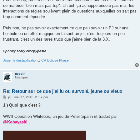
s
de maîtrise "bien mais pas top". Eh beh ça achoppe encore pas mal, les
a
g
interactions de règles soulèvent plein de questions auxquelles on sait pas
e
trop comment répondre.
Puis bon, ne pas savoir exactement ce que peu savoir un PJ sur une
bestiole ou un effet magique en faisant un jet, c'est toujours un peu
frustrant, c'est un des rares trucs que j'aime bien de la 3.X.
Spooky scary creepypasta
Jouer la déstabilisation
//
CR Eclipse Phase
nessir
Mystique
Re: Retour sur ce que j'ai lu ou survolé, jeune ou vieux
M
jeu. mai 17, 2018 11:37 pm
e
s
1.) Quoi que c'est ?
s
a
g
WWII Operation Whitebox, un jeu de Peter Spahn et traduit par
e
@Kobayashi
.