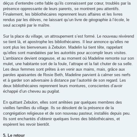
déçus d’entendre cette fable qu’ils connaissent par cœur, troublés par la
présence oppressante de leurs parents, se montrent peu attentifs.
Finalement, les bibliothécaires reprennent leurs affaires et les livres
rendus par les élèves, ne laissant qu’un livre de géographie à l’école, le
seul accepté par le maître.
Sur la place du village, un attroupement s’est formé. Le nouveau révérend
se tient là, et apostrophe les bibliothécaires. Il leur annonce qu’elles ne
sont plus les bienvenues à Zebulon. Madelin lui tient tête, rappelant
qu’elles sont mandatées par les autorités pour accomplir leurs visites.
L’ambiance devient orageuse, et au moment où Madeline remonte sur son
mulet, une habitante sort de la foule, l’attrape et la fait chuter de sa selle.
Les deux femmes sont prêtes à en venir aux mains, mais, grâce aux
paroles apaisantes de Rosie Beth, Madeline parvient à calmer ses nerfs
et à garder son adversaire à distance par l’autorité de son regard. Les
deux bibliothécaires reprennent leurs montures, conscientes d’avoir
échappé d’un cheveu au pugilat.
En quittant Zebulon, elles sont arrêtées par quelques membres des
vieilles familles du village. Ils se désolent de la présence de la
congrégation religieuse et de son nouveau pasteur, installés depuis peu.
Ils sont enchantés d’obtenir quelques livres des bibliothécaires, et
espèrent les revoir bientôt.
5. Le retour