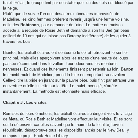
trajet. Hélas, le groupe finit par constater que l'un des cols est bloqué par
la neige.
Plutôt que de suivre l'un des désastreux itinéraires improvisés de
Madeline, les cinq femmes préfèrent revenir jusqu'à une ferme voisine,
celle des
Robinson
, pour demander de l'aide. Le maître de maison
accède à la requête de Rosie Beth et demande à son fils
Jed
(un beau
gaillard de 19 ans qui ne laisse pas Dorothy indifférente) de les guider à
travers les bois.
Bientôt, les bibliothécaires ont contourné le col et retrouvent le sentier
principal. Mais elles aperçoivent alors les traces d'une meute de loups
passée récemment dans le vallon. Leur odeur rend les montures
nerveuses. Et quand des hurlements finissent par retentir au loin,
Barton
,
le craintif mulet de Madeline, prend la fuite en emportant sa cavalière.
Celle-ci tire la bride en jurant sur la pauvre bête, puis finit par attraper une
couverture qu'elle lui jette sur la tête. Le mulet, aveuglé, s'arrête
instantanément. La méthode est étonnante mais efficace.
Chapitre 3 : Les visites
Remises de leurs émotions, les bibliothécaires se dirigent vers le village
de
Meta
, où Rosie Beth et Madeline vont effectuer leur visite. Elles sont
sur la défensive, car elles savent que le maire de la localité, fervent
républicain, désapprouve tous les dispositifs lancés par le New Deal, y
compris le projet Pack Horse Library.