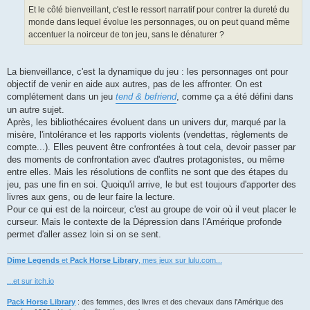
Et le côté bienveillant, c'est le ressort narratif pour contrer la dureté du
monde dans lequel évolue les personnages, ou on peut quand même
accentuer la noirceur de ton jeu, sans le dénaturer ?
La bienveillance, c'est la dynamique du jeu : les personnages ont pour
objectif de venir en aide aux autres, pas de les affronter. On est
complétement dans un jeu
tend & befriend
, comme ça a été défini dans
un autre sujet.
Après, les bibliothécaires évoluent dans un univers dur, marqué par la
misère, l'intolérance et les rapports violents (vendettas, règlements de
compte...). Elles peuvent être confrontées à tout cela, devoir passer par
des moments de confrontation avec d'autres protagonistes, ou même
entre elles. Mais les résolutions de conflits ne sont que des étapes du
jeu, pas une fin en soi. Quoiqu'il arrive, le but est toujours d'apporter des
livres aux gens, ou de leur faire la lecture.
Pour ce qui est de la noirceur, c'est au groupe de voir où il veut placer le
curseur. Mais le contexte de la Dépression dans l'Amérique profonde
permet d'aller assez loin si on se sent.
Dime Legends
et
Pack Horse Library
, mes jeux sur lulu.com...
...et sur itch.io
Pack Horse Library
: des femmes, des livres et des chevaux dans l'Amérique des