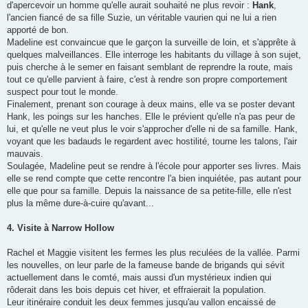
d'apercevoir un homme qu'elle aurait souhaité ne plus revoir :
Hank
,
l'ancien fiancé de sa fille Suzie, un véritable vaurien qui ne lui a rien
apporté de bon.
Madeline est convaincue que le garçon la surveille de loin, et s'apprête à
quelques malveillances. Elle interroge les habitants du village à son sujet,
puis cherche à le semer en faisant semblant de reprendre la route, mais
tout ce qu'elle parvient à faire, c'est à rendre son propre comportement
suspect pour tout le monde.
Finalement, prenant son courage à deux mains, elle va se poster devant
Hank, les poings sur les hanches. Elle le prévient qu'elle n'a pas peur de
lui, et qu'elle ne veut plus le voir s'approcher d'elle ni de sa famille. Hank,
voyant que les badauds le regardent avec hostilité, tourne les talons, l'air
mauvais.
Soulagée, Madeline peut se rendre à l'école pour apporter ses livres. Mais
elle se rend compte que cette rencontre l'a bien inquiétée, pas autant pour
elle que pour sa famille. Depuis la naissance de sa petite-fille, elle n'est
plus la même dure-à-cuire qu'avant...
4. Visite à Narrow Hollow
Rachel et Maggie visitent les fermes les plus reculées de la vallée. Parmi
les nouvelles, on leur parle de la fameuse bande de brigands qui sévit
actuellement dans le comté, mais aussi d'un mystérieux indien qui
rôderait dans les bois depuis cet hiver, et effraierait la population.
Leur itinéraire conduit les deux femmes jusqu'au vallon encaissé de