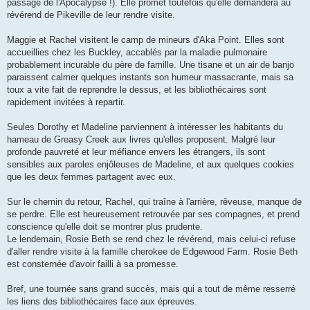
passage de l'Apocalypse !). Elle promet toutefois qu'elle demandera au
révérend de Pikeville de leur rendre visite.
Maggie et Rachel visitent le camp de mineurs d'Aka Point. Elles sont
accueillies chez les Buckley, accablés par la maladie pulmonaire
probablement incurable du père de famille. Une tisane et un air de banjo
paraissent calmer quelques instants son humeur massacrante, mais sa
toux a vite fait de reprendre le dessus, et les bibliothécaires sont
rapidement invitées à repartir.
Seules Dorothy et Madeline parviennent à intéresser les habitants du
hameau de Greasy Creek aux livres qu'elles proposent. Malgré leur
profonde pauvreté et leur méfiance envers les étrangers, ils sont
sensibles aux paroles enjôleuses de Madeline, et aux quelques cookies
que les deux femmes partagent avec eux.
Sur le chemin du retour, Rachel, qui traîne à l'arrière, rêveuse, manque de
se perdre. Elle est heureusement retrouvée par ses compagnes, et prend
conscience qu'elle doit se montrer plus prudente.
Le lendemain, Rosie Beth se rend chez le révérend, mais celui-ci refuse
d'aller rendre visite à la famille cherokee de Edgewood Farm. Rosie Beth
est consternée d'avoir failli à sa promesse.
Bref, une tournée sans grand succès, mais qui a tout de même resserré
les liens des bibliothécaires face aux épreuves.