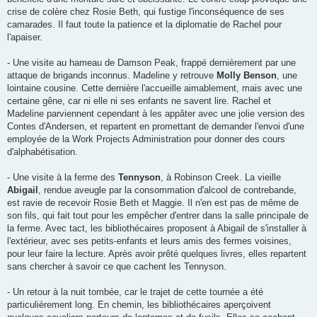
crise de colère chez Rosie Beth, qui fustige l'inconséquence de ses
camarades. Il faut toute la patience et la diplomatie de Rachel pour
l'apaiser.
- Une visite au hameau de Damson Peak, frappé dernièrement par une
attaque de brigands inconnus. Madeline y retrouve
Molly Benson
, une
lointaine cousine. Cette dernière l'accueille aimablement, mais avec une
certaine gêne, car ni elle ni ses enfants ne savent lire. Rachel et
Madeline parviennent cependant à les appâter avec une jolie version des
Contes d'Andersen, et repartent en promettant de demander l'envoi d'une
employée de la Work Projects Administration pour donner des cours
d'alphabétisation.
- Une visite à la ferme des
Tennyson
, à Robinson Creek. La vieille
Abigail
, rendue aveugle par la consommation d'alcool de contrebande,
est ravie de recevoir Rosie Beth et Maggie. Il n'en est pas de même de
son fils, qui fait tout pour les empêcher d'entrer dans la salle principale de
la ferme. Avec tact, les bibliothécaires proposent à Abigail de s'installer à
l'extérieur, avec ses petits-enfants et leurs amis des fermes voisines,
pour leur faire la lecture. Après avoir prêté quelques livres, elles repartent
sans chercher à savoir ce que cachent les Tennyson.
- Un retour à la nuit tombée, car le trajet de cette tournée a été
particulièrement long. En chemin, les bibliothécaires aperçoivent