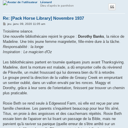
Léonard
Dieu d'après le panthéon
Re: [Pack Horse Library] Novembre 1937
M
jeu. janv. 09, 2020 11:05 am
e
s
Troisième séance.
s
Une nouvelle bibliothécaire rejoint le groupe :
Dorothy Banks
, la nièce de
a
g
Madeline. Une très jeune femme maigrelette, fille-mère dure à la tâche.
e
Responsabilité : la longe
Inspiration : Le magicien d'Oz
Les bibliothécaires partent en tournée quelques jours avant Thanksgiving.
Madeline, dont la monture est malade, a dû emprunter celle du révérend
de Pikeville, un mulet froussard qui lui donnera bien du fil à retordre.
Le groupe prend la direction de la vallée de Greasy Creek en empruntant
un sentier oublié, dans un vallon envahi par les ronces. Maggy et
Dorothy, grâce à leur sens de l'orientation, finissent par trouver un chemin
plus praticable.
Rosie Beth se rend seule à Edgewood Farm, où elle est reçue par une
famille cherokee. Les parents s'inquiètent beaucoup pour leur fils aîné,
Titus, en proie à des angoisses et des cauchemars répétés. Rosie Beth
essaie bien de l'apaiser en lui lisant un passage de la Bible, mais ne
parvient qu'à raviver sa panique (quelle erreur de s'être arrêté sur un