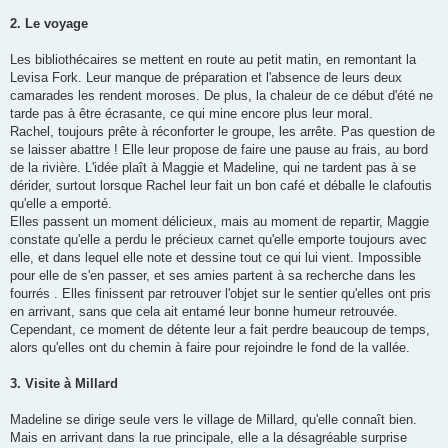
2. Le voyage
Les bibliothécaires se mettent en route au petit matin, en remontant la
Levisa Fork. Leur manque de préparation et l'absence de leurs deux
camarades les rendent moroses. De plus, la chaleur de ce début d'été ne
tarde pas à être écrasante, ce qui mine encore plus leur moral.
Rachel, toujours prête à réconforter le groupe, les arrête. Pas question de
se laisser abattre ! Elle leur propose de faire une pause au frais, au bord
de la rivière. L'idée plaît à Maggie et Madeline, qui ne tardent pas à se
dérider, surtout lorsque Rachel leur fait un bon café et déballe le clafoutis
qu'elle a emporté.
Elles passent un moment délicieux, mais au moment de repartir, Maggie
constate qu'elle a perdu le précieux carnet qu'elle emporte toujours avec
elle, et dans lequel elle note et dessine tout ce qui lui vient. Impossible
pour elle de s'en passer, et ses amies partent à sa recherche dans les
fourrés . Elles finissent par retrouver l'objet sur le sentier qu'elles ont pris
en arrivant, sans que cela ait entamé leur bonne humeur retrouvée.
Cependant, ce moment de détente leur a fait perdre beaucoup de temps,
alors qu'elles ont du chemin à faire pour rejoindre le fond de la vallée.
3. Visite à Millard
Madeline se dirige seule vers le village de Millard, qu'elle connaît bien.
Mais en arrivant dans la rue principale, elle a la désagréable surprise