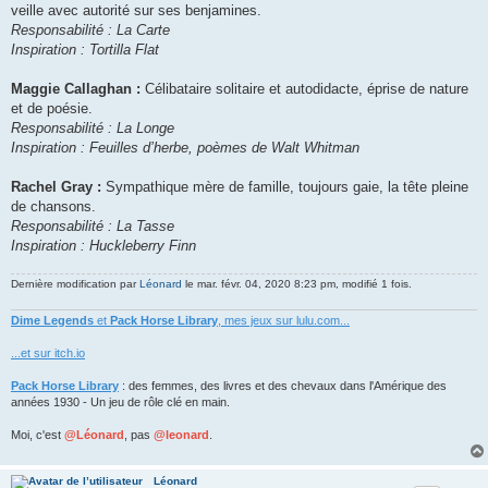
veille avec autorité sur ses benjamines.
Responsabilité : La Carte
Inspiration : Tortilla Flat
Maggie Callaghan :
Célibataire solitaire et autodidacte, éprise de nature
et de poésie.
Responsabilité : La Longe
Inspiration : Feuilles d’herbe, poèmes de Walt Whitman
Rachel Gray :
Sympathique mère de famille, toujours gaie, la tête pleine
de chansons.
Responsabilité : La Tasse
Inspiration : Huckleberry Finn
Dernière modification par
Léonard
le mar. févr. 04, 2020 8:23 pm, modifié 1 fois.
Dime Legends
et
Pack Horse Library
, mes jeux sur lulu.com...
...et sur itch.io
Pack Horse Library
: des femmes, des livres et des chevaux dans l'Amérique des
années 1930 - Un jeu de rôle clé en main.
Moi, c'est
@Léonard
, pas
@leonard
.
Léonard