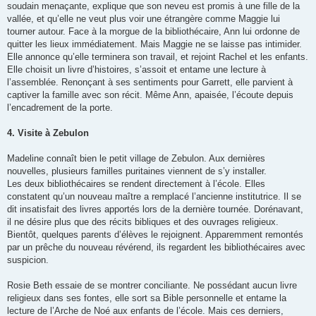
soudain menaçante, explique que son neveu est promis à une fille de la
vallée, et qu’elle ne veut plus voir une étrangère comme Maggie lui
tourner autour. Face à la morgue de la bibliothécaire, Ann lui ordonne de
quitter les lieux immédiatement. Mais Maggie ne se laisse pas intimider.
Elle annonce qu’elle terminera son travail, et rejoint Rachel et les enfants.
Elle choisit un livre d’histoires, s’assoit et entame une lecture à
l’assemblée. Renonçant à ses sentiments pour Garrett, elle parvient à
captiver la famille avec son récit. Même Ann, apaisée, l’écoute depuis
l’encadrement de la porte.
4. Visite à Zebulon
Madeline connaît bien le petit village de Zebulon. Aux dernières
nouvelles, plusieurs familles puritaines viennent de s’y installer.
Les deux bibliothécaires se rendent directement à l’école. Elles
constatent qu’un nouveau maître a remplacé l’ancienne institutrice. Il se
dit insatisfait des livres apportés lors de la dernière tournée. Dorénavant,
il ne désire plus que des récits bibliques et des ouvrages religieux.
Bientôt, quelques parents d’élèves le rejoignent. Apparemment remontés
par un prêche du nouveau révérend, ils regardent les bibliothécaires avec
suspicion.
Rosie Beth essaie de se montrer conciliante. Ne possédant aucun livre
religieux dans ses fontes, elle sort sa Bible personnelle et entame la
lecture de l’Arche de Noé aux enfants de l’école. Mais ces derniers,