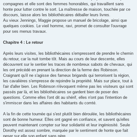
compagnes et elle sont des femmes honorables, qui travaillent sans
honte pour lutter contre le sort. La maîtresse de maison, touchée par ce
discours, laisse alors les bibliothécaires déballer leurs livres.
Au vieux Jennings, Maggie propose un manuel de bricolage, ainsi que
quelques cookies. Le vieil homme, ravi, promet de consulter l'ouvrage
pour ses menus travaux.
Chapitre 4 : Le retour
Après leurs visites, les bibliothécaires s'empressent de prendre le chemin
du retour, car la nuit tombe tôt. Mais au cours de leur descente, elles
découvrent sur le sentier les traces de nombreux sabots de chevaux, qui
les ont précédé en prenant la direction de la ferme des Robinson.
Craignant qu'il ne s'agisse des fameux brigands qui terrorisent la région,
les cavalières s'empresse de rejoindre la propriété. Mais sur place, tout à
l'air d'aller bien. Les Robinson n'évoquent même pas les visiteurs qui sont
passés par là, et les bibliothécaires se gardent bien de poser des
questions. Comme elles l'ont dit au shérif, elles n'ont pas l'intention de
s'immiscer dans les affaires des habitants du comté.
A la fin de cette tournée qui s'est plutôt bien déroulée, les bibliothécaires
sont de bonne humeur. Elles ont gagné en confiance, et savent qu'elles
peuvent maintenant compter sur leur solidarité et leur ingéniosité. Seule
Dorothy est assez sombre, marquée par le sentiment de honte que fait
peser sur elle son enfant sans père.