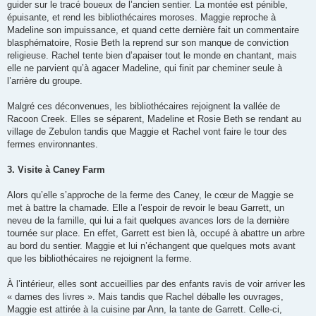
guider sur le tracé boueux de l’ancien sentier. La montée est pénible,
épuisante, et rend les bibliothécaires moroses. Maggie reproche à
Madeline son impuissance, et quand cette dernière fait un commentaire
blasphématoire, Rosie Beth la reprend sur son manque de conviction
religieuse. Rachel tente bien d’apaiser tout le monde en chantant, mais
elle ne parvient qu’à agacer Madeline, qui finit par cheminer seule à
l’arrière du groupe.
Malgré ces déconvenues, les bibliothécaires rejoignent la vallée de
Racoon Creek. Elles se séparent, Madeline et Rosie Beth se rendant au
village de Zebulon tandis que Maggie et Rachel vont faire le tour des
fermes environnantes.
3. Visite à Caney Farm
Alors qu’elle s’approche de la ferme des Caney, le cœur de Maggie se
met à battre la chamade. Elle a l’espoir de revoir le beau Garrett, un
neveu de la famille, qui lui a fait quelques avances lors de la dernière
tournée sur place. En effet, Garrett est bien là, occupé à abattre un arbre
au bord du sentier. Maggie et lui n’échangent que quelques mots avant
que les bibliothécaires ne rejoignent la ferme.
À l’intérieur, elles sont accueillies par des enfants ravis de voir arriver les
« dames des livres ». Mais tandis que Rachel déballe les ouvrages,
Maggie est attirée à la cuisine par Ann, la tante de Garrett. Celle-ci,