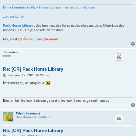
Dime Legends
et
Pack Horse Library
, mes jeux sur lulu.com...
...et sur itch.io
Pack Horse Library
: des femmes, des livres et des chevaux dans l'Amérique des
années 1930 - Un jeu de rôle clé en main.
Moi, c'est
@Léonard
, pas
@leonard
.
Terisonen
Prêtre
Re: [CR] Pack Horse Library
M
dim. janv. 12, 2020 10:22 pm
e
s
Intéressant, et atypique
s
a
g
e
Bon, en fait: les jeux à niveau ça craint, les jeux à secret ça craint aussi.
Tybalt (le retour)
Dieu d'après le panthéon
Re: [CR] Pack Horse Library