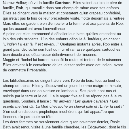
Narrow Hollow, où vit la famille
Garrison
. Elles voient au loin le père de
famille,
Rob
, qui travaille dans son champ de tabac avec ses enfants.
Elles se dirigent vers la maison et constatent qu'un drapeau confédéré,
qui n'était pas là lors de leur précédente visite, flotte désormais à l'entrée.
Mais elles se gardent bien d'en parler à la femme et aux parents de Rob,
qui les accueillent avec bienveillance.
A peine ont-elles commencé à déballer leur livres qu'elles entendent au
loin des cris stridents. L'un des enfants déboule à l'intérieur, en criant :
"L'indien ! Il est là, il est revenu !"
Quelques instants après, Rob entre à
grand pas, décroche son fusil du mur et ramasse quelques cartouches,
bien décidé à se débarrasser définitivement de l'inconnu.
Maggie et Rachel lui barrent aussitôt la route, et tentent de le raisonner.
Elles arrivent à le convaincre de les laisser parler avec cet indien, avant
de commettre l'irréparable.
Les bibliothécaires se dirigent alors vers l'orée du bois, tout au bout du
champ de tabac. Elles y découvrent un jeune homme maigre et hirsute,
enveloppé dans une couverture en lambeaux. Ses pieds sont nus et
noircis par la terre et le gel. Il a le regard fixe et il ne répond pas à leurs
questions. Soudain, il lance :
"Ils arrivent ! Les quatre cavaliers ! Les
esprits me l'ont dit. La Mort chevauche un cheval pâle et l'Enfer la suit !"
S'en suit un discours prophétique incohérent qui fait apparaître que
l'inconnu n'a pas toute sa tête.
Les deux femmes se souviennent alors qu'en novembre dernier, Rosie
Beth avait rendu visite à une famille cherokee, les
Edgewood
, dont le fils