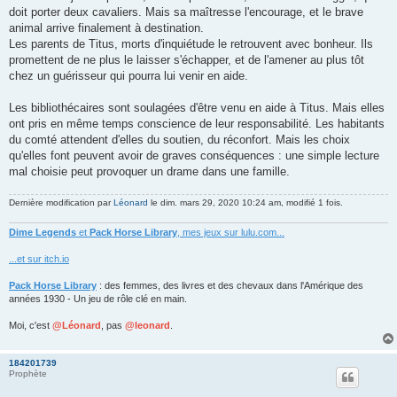
doit porter deux cavaliers. Mais sa maîtresse l'encourage, et le brave
animal arrive finalement à destination.
Les parents de Titus, morts d'inquiétude le retrouvent avec bonheur. Ils
promettent de ne plus le laisser s'échapper, et de l'amener au plus tôt
chez un guérisseur qui pourra lui venir en aide.
Les bibliothécaires sont soulagées d'être venu en aide à Titus. Mais elles
ont pris en même temps conscience de leur responsabilité. Les habitants
du comté attendent d'elles du soutien, du réconfort. Mais les choix
qu'elles font peuvent avoir de graves conséquences : une simple lecture
mal choisie peut provoquer un drame dans une famille.
Dernière modification par
Léonard
le dim. mars 29, 2020 10:24 am, modifié 1 fois.
Dime Legends
et
Pack Horse Library
, mes jeux sur lulu.com...
...et sur itch.io
Pack Horse Library
: des femmes, des livres et des chevaux dans l'Amérique des
années 1930 - Un jeu de rôle clé en main.
Moi, c'est
@Léonard
, pas
@leonard
.
184201739
Prophète