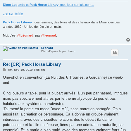
Dime Legends
et
Pack Horse Library
, mes jeux sur lulu.com...
...et sur itch.io
Pack Horse Library
: des femmes, des livres et des chevaux dans l'Amérique des
années 1930 - Un jeu de rôle clé en main.
Moi, c'est
@Léonard
, pas
@leonard
.
Léonard
Dieu d'après le panthéon
Re: [CR] Pack Horse Library
M
dim. nov. 10, 2019 7:55 pm
e
s
One-shot en convention (La Nuit des 6 Trouilles, à Gardanne) ce week-
s
end.
a
g
e
Cinq joueurs à table, pour la plupart arrivés là un peu par hasard, intrigués
mais pas spécialement attirés par le thème atypique du jeu, et pas
habitués aux systèmes narrativistes.
J'ai mené la partie en mode "avec MJ", sans narration partagée. On a
aussi fait la création de personnage. Ça a donné un groupe vraiment
intéressant, avec des chouettes relations dès le départ (la dame
patronnesse et la fille miséreuse, liées par une admiration mutuelle, par
exemple). Et la partie a bien roulé, avec des moments vraiment forts (un