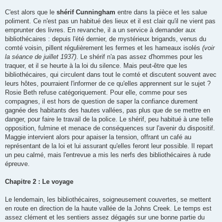
C'est alors que le
shérif Cunningham
entre dans la pièce et les salue
poliment. Ce n'est pas un habitué des lieux et il est clair qu'il ne vient pas
emprunter des livres. En revanche, il a un service à demander aux
bibliothécaires : depuis l'été dernier, de mystérieux brigands, venus du
comté voisin, pillent régulièrement les fermes et les hameaux isolés
(voir
la séance de juillet 1937)
. Le shérif n'a pas assez d'hommes pour les
traquer, et il se heurte à la loi du silence. Mais peut-être que les
bibliothécaires, qui circulent dans tout le comté et discutent souvent avec
leurs hôtes, pourraient l'informer de ce qu'elles apprennent sur le sujet ?
Rosie Beth refuse catégoriquement. Pour elle, comme pour ses
compagnes, il est hors de question de saper la confiance durement
gagnée des habitants des hautes vallées, pas plus que de se mettre en
danger, pour faire le travail de la police. Le shérif, peu habitué à une telle
opposition, fulmine et menace de conséquences sur l'avenir du dispositif.
Maggie intervient alors pour apaiser la tension, offrant un café au
représentant de la loi et lui assurant qu'elles feront leur possible. Il repart
un peu calmé, mais l'entrevue a mis les nerfs des bibliothécaires à rude
épreuve.
Chapitre 2 : Le voyage
Le lendemain, les bibliothécaires, soigneusement couvertes, se mettent
en route en direction de la haute vallée de la Johns Creek. Le temps est
assez clément et les sentiers assez dégagés sur une bonne partie du