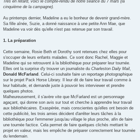
s
Très en retard, voici le compte-rendu de notre séance du 7 mars (la
s
cinquième de la campagne).
a
g
e
Au printemps dernier, Madeline a eu le bonheur de devenir grand-mère.
Sa fille aînée, Suzie, a donné naissance à une petite Ann Mae, que
Madeline va voir dès qu'elle n'est pas retenue par son travail.
1. La préparation
Cette semaine, Rosie Beth et Dorothy sont retenues chez elles pour
s'occuper de leurs enfants malades. Ce sont donc Rachel, Maggie et
Madeline qui se retrouvent à la bibliothèque pour préparer leur tournée.
Elles ont la surprise d'y trouver un journaliste du
Charleston Daily Mail
,
Donald McFarland
. Celui-ci souhaite faire un reportage photographique
sur le projet Pack Horse Library. Il leur dit de faire leur travail comme à
leur habitude, et demande juste à pouvoir les interviewer et prendre
quelques photos.
Malheureusement, il s'avère vite que McFarland est un personnage
agaçant, qui donne son avis sur tout et cherche à apprendre leur travail
aux bibliothécaires. Exaspérée, mais conscientes qu'elles ont besoin de
cette publicité, les trois amies décident d'arrêter leurs tâches à la
bibliothèque pour l'emmener jusqu'au village le plus proche, afin de faire
une tournée factice. Cela permet de faire quelques clichés mettant le
projet en valeur, mais les empêche de préparer correctement leur tournée
du lendemain.