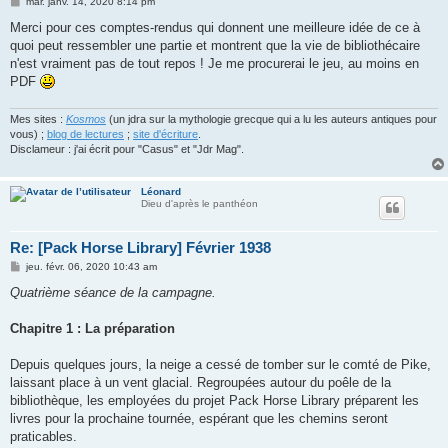
M
mar. janv. 14, 2020 8:14 pm
e
s
Merci pour ces comptes-rendus qui donnent une meilleure idée de ce à
s
quoi peut ressembler une partie et montrent que la vie de bibliothécaire
a
g
n'est vraiment pas de tout repos ! Je me procurerai le jeu, au moins en
e
PDF
Mes sites :
Kosmos
(un jdra sur la mythologie grecque qui a lu les auteurs antiques pour
vous) ;
blog de lectures
;
site d'écriture
.
Disclameur : j'ai écrit pour "Casus" et "Jdr Mag".
Léonard
Dieu d'après le panthéon
Re: [Pack Horse Library] Février 1938
M
jeu. févr. 06, 2020 10:43 am
e
s
Quatrième séance de la campagne.
s
a
g
Chapitre 1 : La préparation
e
Depuis quelques jours, la neige a cessé de tomber sur le comté de Pike,
laissant place à un vent glacial. Regroupées autour du poêle de la
bibliothèque, les employées du projet Pack Horse Library préparent les
livres pour la prochaine tournée, espérant que les chemins seront
praticables.