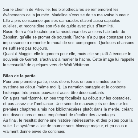
Sur le chemin de Pikeville, les bibliothécaires se remémorent les
événements de la journée. Madeline s’excuse de sa mauvaise humeur.
Elle a pris conscience que ses camarades étaient aussi capables
qu’elles, et reconsidère son rôle de guide avec plus d’humilité.
Rosie Beth a été touchée par la résistance des anciens habitants de
Zebulon, qu’elle se promet de soutenir. Rachel n’a pu que constater son
impuissance à remonter le moral de ses compagnes. Quelques chansons
ne suffisent pas toujours.
Quant à Maggie, elle le gardera pour elle, mais elle se plaît à évoquer le
souvenir de Garrett, s’activant à manier la hache. Cette image lui rappelle
la sensualité de quelques vers de Walt Whitman…
Bilan de la partie
Pour une première partie, nous étions tous un peu intimidés par le
système au début (même moi !). La narration partagée et le contexte
historique très précis pouvaient aussi être déconcertants.
On a pas mal tâtonné, un peu trop focalisés au début sur les obstacles,
et pas assez sur l'ambiance. Une série de mauvais jets de dés sur les
premiers chapitres a mis nos bibliothécaires plutôt dans la merde, créant
des dissensions et nous empêchant de récolter des avantages.
Au final, le résultat donne une histoire intéressante, et des pistes pour la
suite. Le système a l'air de tourner sans blocage majeur, et ça nous a
vraiment donné envie de continuer.