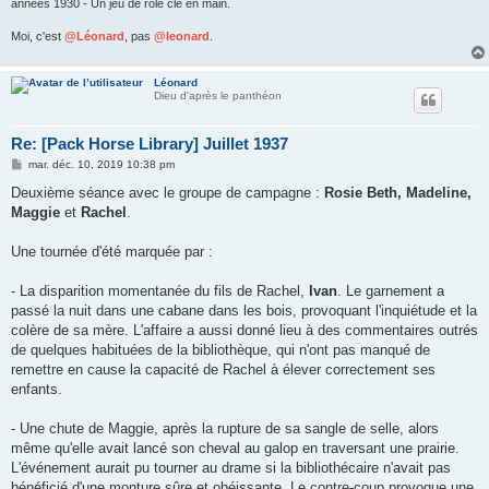
années 1930 - Un jeu de rôle clé en main.
Moi, c'est
@Léonard
, pas
@leonard
.
Léonard
Dieu d'après le panthéon
Re: [Pack Horse Library] Juillet 1937
M
mar. déc. 10, 2019 10:38 pm
e
s
Deuxième séance avec le groupe de campagne :
Rosie Beth, Madeline,
s
Maggie
et
Rachel
.
a
g
e
Une tournée d'été marquée par :
- La disparition momentanée du fils de Rachel,
Ivan
. Le garnement a
passé la nuit dans une cabane dans les bois, provoquant l'inquiétude et la
colère de sa mère. L'affaire a aussi donné lieu à des commentaires outrés
de quelques habituées de la bibliothèque, qui n'ont pas manqué de
remettre en cause la capacité de Rachel à élever correctement ses
enfants.
- Une chute de Maggie, après la rupture de sa sangle de selle, alors
même qu'elle avait lancé son cheval au galop en traversant une prairie.
L'événement aurait pu tourner au drame si la bibliothécaire n'avait pas
bénéficié d'une monture sûre et obéissante. Le contre-coup provoque une