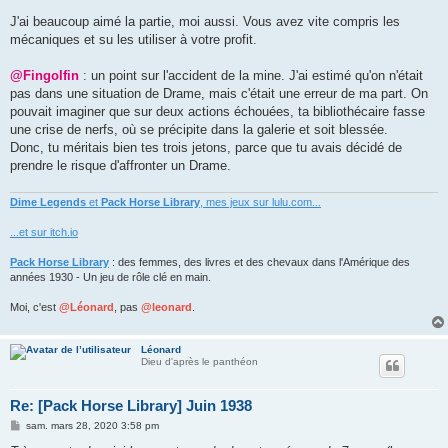
J'ai beaucoup aimé la partie, moi aussi. Vous avez vite compris les
mécaniques et su les utiliser à votre profit.
@Fingolfin
: un point sur l'accident de la mine. J'ai estimé qu'on n'était
pas dans une situation de Drame, mais c'était une erreur de ma part. On
pouvait imaginer que sur deux actions échouées, ta bibliothécaire fasse
une crise de nerfs, où se précipite dans la galerie et soit blessée.
Donc, tu méritais bien tes trois jetons, parce que tu avais décidé de
prendre le risque d'affronter un Drame.
Dime Legends
et
Pack Horse Library
, mes jeux sur lulu.com...
...et sur itch.io
Pack Horse Library
: des femmes, des livres et des chevaux dans l'Amérique des
années 1930 - Un jeu de rôle clé en main.
Moi, c'est
@Léonard
, pas
@leonard
.
Léonard
Dieu d'après le panthéon
Re: [Pack Horse Library] Juin 1938
M
sam. mars 28, 2020 3:58 pm
e