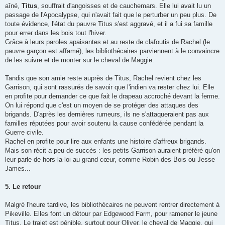
aîné,
Titus
, souffrait d'angoisses et de cauchemars. Elle lui avait lu un
passage de l'Apocalypse, qui n'avait fait que le perturber un peu plus. De
toute évidence, l'état du pauvre Titus s'est aggravé, et il a fui sa famille
pour errer dans les bois tout l'hiver.
Grâce à leurs paroles apaisantes et au reste de clafoutis de Rachel (le
pauvre garçon est affamé), les bibliothécaires parviennent à le convaincre
de les suivre et de monter sur le cheval de Maggie.
Tandis que son amie reste auprès de Titus, Rachel revient chez les
Garrison, qui sont rassurés de savoir que l'indien va rester chez lui. Elle
en profite pour demander ce que fait le drapeau accroché devant la ferme.
On lui répond que c'est un moyen de se protéger des attaques des
brigands. D'après les dernières rumeurs, ils ne s'attaqueraient pas aux
familles réputées pour avoir soutenu la cause confédérée pendant la
Guerre civile.
Rachel en profite pour lire aux enfants une histoire d'affreux brigands.
Mais son récit a peu de succès : les petits Garrison auraient préféré qu'on
leur parle de hors-la-loi au grand cœur, comme Robin des Bois ou Jesse
James...
5. Le retour
Malgré l'heure tardive, les bibliothécaires ne peuvent rentrer directement à
Pikeville. Elles font un détour par Edgewood Farm, pour ramener le jeune
Titus. Le trajet est pénible, surtout pour Oliver, le cheval de Maggie, qui