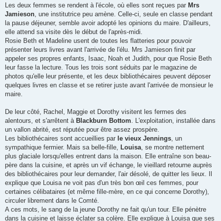
Les deux femmes se rendent à l'école, où elles sont reçues par
Mrs
Jamieson
, une institutrice peu amène. Celle-ci, seule en classe pendant
la pause déjeuner, semble avoir adopté les opinions du maire. D'ailleurs,
elle attend sa visite dès le début de l'après-midi.
Rosie Beth et Madeline usent de toutes les flatteries pour pouvoir
présenter leurs livres avant l'arrivée de l'élu. Mrs Jamieson finit par
appeler ses propres enfants, Isaac, Noah et Judith, pour que Rosie Beth
leur fasse la lecture. Tous les trois sont séduits par le magazine de
photos qu'elle leur présente, et les deux bibliothécaires peuvent déposer
quelques livres en classe et se retirer juste avant l'arrivée de monsieur le
maire.
De leur côté, Rachel, Maggie et Dorothy visitent les fermes des
alentours, et s'arrêtent à
Blackburn Bottom
. L'exploitation, installée dans
un vallon abrité, est réputée pour être assez prospère.
Les bibliothécaires sont accueillies par
le vieux Jennings
, un
sympathique fermier. Mais sa belle-fille,
Louisa
, se montre nettement
plus glaciale lorsqu'elles entrent dans la maison. Elle entraîne son beau-
père dans la cuisine, et après un vif échange, le vieillard retourne auprès
des bibliothécaires pour leur demander, l'air désolé, de quitter les lieux. Il
explique que Louisa ne voit pas d'un très bon œil ces femmes, pour
certaines célibataires (et même fille-mère, en ce qui concerne Dorothy),
circuler librement dans le Comté.
A ces mots, le sang de la jeune Dorothy ne fait qu'un tour. Elle pénètre
dans la cuisine et laisse éclater sa colère. Elle explique à Louisa que ses