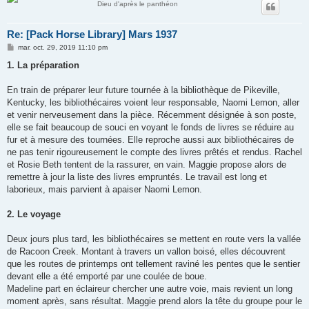
Dieu d'après le panthéon
Re: [Pack Horse Library] Mars 1937
M
mar. oct. 29, 2019 11:10 pm
e
s
1. La préparation
s
a
g
En train de préparer leur future tournée à la bibliothèque de Pikeville,
e
Kentucky, les bibliothécaires voient leur responsable, Naomi Lemon, aller
et venir nerveusement dans la pièce. Récemment désignée à son poste,
elle se fait beaucoup de souci en voyant le fonds de livres se réduire au
fur et à mesure des tournées. Elle reproche aussi aux bibliothécaires de
ne pas tenir rigoureusement le compte des livres prêtés et rendus. Rachel
et Rosie Beth tentent de la rassurer, en vain. Maggie propose alors de
remettre à jour la liste des livres empruntés. Le travail est long et
laborieux, mais parvient à apaiser Naomi Lemon.
2. Le voyage
Deux jours plus tard, les bibliothécaires se mettent en route vers la vallée
de Racoon Creek. Montant à travers un vallon boisé, elles découvrent
que les routes de printemps ont tellement raviné les pentes que le sentier
devant elle a été emporté par une coulée de boue.
Madeline part en éclaireur chercher une autre voie, mais revient un long
moment après, sans résultat. Maggie prend alors la tête du groupe pour le