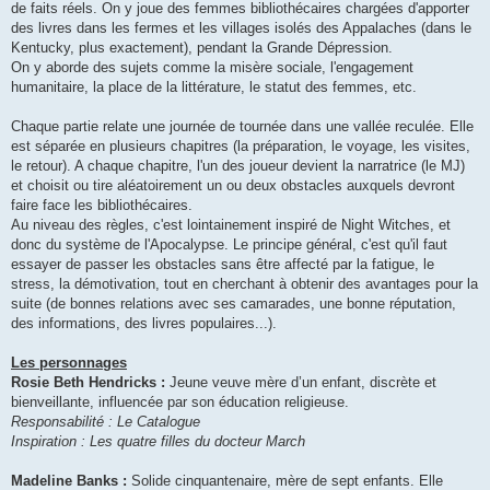
de faits réels. On y joue des femmes bibliothécaires chargées d'apporter
des livres dans les fermes et les villages isolés des Appalaches (dans le
Kentucky, plus exactement), pendant la Grande Dépression.
On y aborde des sujets comme la misère sociale, l'engagement
humanitaire, la place de la littérature, le statut des femmes, etc.
Chaque partie relate une journée de tournée dans une vallée reculée. Elle
est séparée en plusieurs chapitres (la préparation, le voyage, les visites,
le retour). A chaque chapitre, l'un des joueur devient la narratrice (le MJ)
et choisit ou tire aléatoirement un ou deux obstacles auxquels devront
faire face les bibliothécaires.
Au niveau des règles, c'est lointainement inspiré de Night Witches, et
donc du système de l'Apocalypse. Le principe général, c'est qu'il faut
essayer de passer les obstacles sans être affecté par la fatigue, le
stress, la démotivation, tout en cherchant à obtenir des avantages pour la
suite (de bonnes relations avec ses camarades, une bonne réputation,
des informations, des livres populaires...).
Les personnages
Rosie Beth Hendricks :
Jeune veuve mère d’un enfant, discrète et
bienveillante, influencée par son éducation religieuse.
Responsabilité : Le Catalogue
Inspiration : Les quatre filles du docteur March
Madeline Banks :
Solide cinquantenaire, mère de sept enfants. Elle