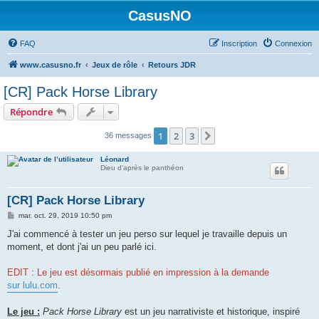
CasusNO
FAQ
Inscription
Connexion
www.casusno.fr
Jeux de rôle
Retours JDR
[CR] Pack Horse Library
Répondre
1
2
3
Suivant
36 messages
Léonard
Dieu d'après le panthéon
[CR] Pack Horse Library
M
mar. oct. 29, 2019 10:50 pm
e
s
J'ai commencé à tester un jeu perso sur lequel je travaille depuis un
s
moment, et dont j'ai un peu parlé ici.
a
g
e
EDIT : Le jeu est désormais publié en impression à la demande
sur lulu.com
.
Le jeu :
Pack Horse Library
est un jeu narrativiste et historique, inspiré