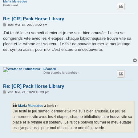
Maria Mercedes
Pratiquant
Re: [CR] Pack Horse Library
M
mar. févr. 18, 2020 8:22 pm
e
s
J'ai testé le jeu samedi dernier et je me suis bien amusée. Le jeu se
s
comprends vite avec les 4 étapes, chaque bibliothéquaire trouve vite sa
a
g
place et le rythme est soutenu. Le fait de pouvoir tourner le meujeutage
e
est sympa aussi, pour moi c'est encore une découverte.
Léonard
Dieu d'après le panthéon
Re: [CR] Pack Horse Library
M
ven. févr. 21, 2020 10:59 pm
e
s
s
Maria Mercedes
a écrit :
↑
a
g
J'ai testé le jeu samedi dernier et je me suis bien amusée. Le jeu se
e
comprends vite avec les 4 étapes, chaque bibliothéquaire trouve vite sa
place et le rythme est soutenu. Le fait de pouvoir tourner le meujeutage
est sympa aussi, pour moi c'est encore une découverte.