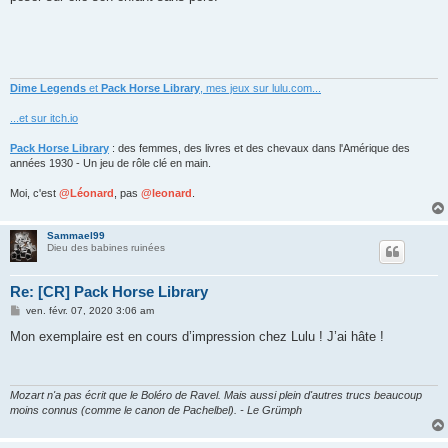
Dime Legends
et
Pack Horse Library
, mes jeux sur lulu.com...
...et sur itch.io
Pack Horse Library
: des femmes, des livres et des chevaux dans l'Amérique des
années 1930 - Un jeu de rôle clé en main.
Moi, c'est
@Léonard
, pas
@leonard
.
Sammael99
Dieu des babines ruinées
Re: [CR] Pack Horse Library
M
ven. févr. 07, 2020 3:06 am
e
s
Mon exemplaire est en cours d’impression chez Lulu ! J’ai hâte !
s
a
g
e
Mozart n'a pas écrit que le Boléro de Ravel. Mais aussi plein d'autres trucs beaucoup
moins connus (comme le canon de Pachelbel). - Le Grümph