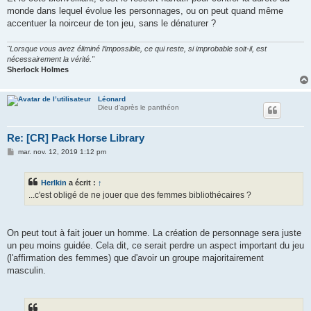
a
g
monde dans lequel évolue les personnages, ou on peut quand même
e
accentuer la noirceur de ton jeu, sans le dénaturer ?
"Lorsque vous avez éliminé l’impossible, ce qui reste, si improbable soit-il, est
nécessairement la vérité."
Sherlock Holmes
Léonard
Dieu d'après le panthéon
Re: [CR] Pack Horse Library
M
mar. nov. 12, 2019 1:12 pm
e
s
s
Herlkin
a écrit :
↑
a
g
...c'est obligé de ne jouer que des femmes bibliothécaires ?
e
On peut tout à fait jouer un homme. La création de personnage sera juste
un peu moins guidée. Cela dit, ce serait perdre un aspect important du jeu
(l'affirmation des femmes) que d'avoir un groupe majoritairement
masculin.