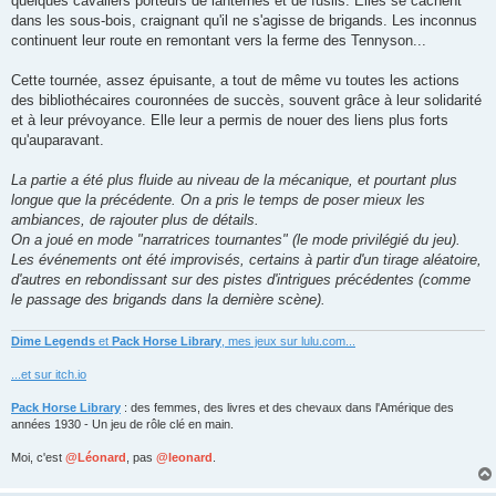
quelques cavaliers porteurs de lanternes et de fusils. Elles se cachent
dans les sous-bois, craignant qu'il ne s'agisse de brigands. Les inconnus
continuent leur route en remontant vers la ferme des Tennyson...
Cette tournée, assez épuisante, a tout de même vu toutes les actions
des bibliothécaires couronnées de succès, souvent grâce à leur solidarité
et à leur prévoyance. Elle leur a permis de nouer des liens plus forts
qu'auparavant.
La partie a été plus fluide au niveau de la mécanique, et pourtant plus
longue que la précédente. On a pris le temps de poser mieux les
ambiances, de rajouter plus de détails.
On a joué en mode "narratrices tournantes" (le mode privilégié du jeu).
Les événements ont été improvisés, certains à partir d'un tirage aléatoire,
d'autres en rebondissant sur des pistes d'intrigues précédentes (comme
le passage des brigands dans la dernière scène).
Dime Legends
et
Pack Horse Library
, mes jeux sur lulu.com...
...et sur itch.io
Pack Horse Library
: des femmes, des livres et des chevaux dans l'Amérique des
années 1930 - Un jeu de rôle clé en main.
Moi, c'est
@Léonard
, pas
@leonard
.