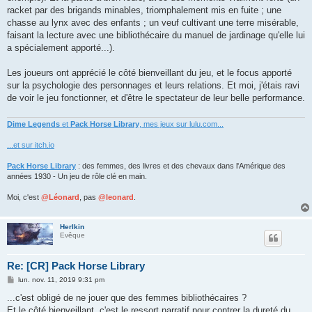
racket par des brigands minables, triomphalement mis en fuite ; une
chasse au lynx avec des enfants ; un veuf cultivant une terre misérable,
faisant la lecture avec une bibliothécaire du manuel de jardinage qu'elle lui
a spécialement apporté...).
Les joueurs ont apprécié le côté bienveillant du jeu, et le focus apporté
sur la psychologie des personnages et leurs relations. Et moi, j'étais ravi
de voir le jeu fonctionner, et d'être le spectateur de leur belle performance.
Dime Legends
et
Pack Horse Library
, mes jeux sur lulu.com...
...et sur itch.io
Pack Horse Library
: des femmes, des livres et des chevaux dans l'Amérique des
années 1930 - Un jeu de rôle clé en main.
Moi, c'est
@Léonard
, pas
@leonard
.
Herlkin
Evêque
Re: [CR] Pack Horse Library
M
lun. nov. 11, 2019 9:31 pm
e
s
...c'est obligé de ne jouer que des femmes bibliothécaires ?
s
Et le côté bienveillant, c'est le ressort narratif pour contrer la dureté du