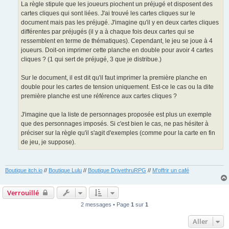
La règle stipule que les joueurs piochent un préjugé et disposent des
cartes cliques qui sont liées. J'ai trouvé les cartes cliques sur le
document mais pas les préjugé. J'imagine qu'il y en deux cartes cliques
différentes par préjugés (il y a à chaque fois deux cartes qui se
ressemblent en terme de thématiques). Cependant, le jeu se joue à 4
joueurs. Doit-on imprimer cette planche en double pour avoir 4 cartes
cliques ? (1 qui sert de préjugé, 3 que je distribue.)
Sur le document, il est dit qu'il faut imprimer la première planche en
double pour les cartes de tension uniquement. Est-ce le cas ou la dite
première planche est une référence aux cartes cliques ?
J'imagine que la liste de personnages proposée est plus un exemple
que des personnages imposés. Si c'est bien le cas, ne pas hésiter à
préciser sur la règle qu'il s'agit d'exemples (comme pour la carte en fin
de jeu, je suppose).
Boutique itch.io
//
Boutique Lulu
//
Boutique DrivethruRPG
//
M'offrir un café
Verrouillé
2 messages • Page
1
sur
1
Aller