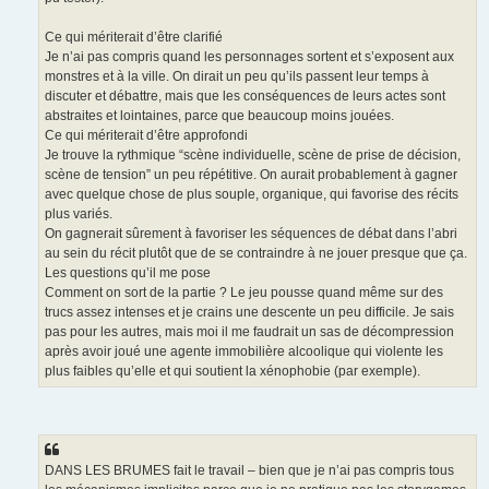
Ce qui mériterait d’être clarifié
Je n’ai pas compris quand les personnages sortent et s’exposent aux
monstres et à la ville. On dirait un peu qu’ils passent leur temps à
discuter et débattre, mais que les conséquences de leurs actes sont
abstraites et lointaines, parce que beaucoup moins jouées.
Ce qui mériterait d’être approfondi
Je trouve la rythmique “scène individuelle, scène de prise de décision,
scène de tension” un peu répétitive. On aurait probablement à gagner
avec quelque chose de plus souple, organique, qui favorise des récits
plus variés.
On gagnerait sûrement à favoriser les séquences de débat dans l’abri
au sein du récit plutôt que de se contraindre à ne jouer presque que ça.
Les questions qu’il me pose
Comment on sort de la partie ? Le jeu pousse quand même sur des
trucs assez intenses et je crains une descente un peu difficile. Je sais
pas pour les autres, mais moi il me faudrait un sas de décompression
après avoir joué une agente immobilière alcoolique qui violente les
plus faibles qu’elle et qui soutient la xénophobie (par exemple).
DANS LES BRUMES fait le travail – bien que je n’ai pas compris tous