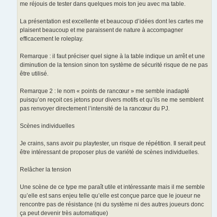
me réjouis de tester dans quelques mois ton jeu avec ma table.
La présentation est excellente et beaucoup d’idées dont les cartes me
plaisent beaucoup et me paraissent de nature à accompagner
efficacement le roleplay.
Remarque : il faut préciser quel signe à la table indique un arrêt et une
diminution de la tension sinon ton système de sécurité risque de ne pas
être utilisé.
Remarque 2 : le nom « points de rancœur » me semble inadapté
puisqu’on reçoit ces jetons pour divers motifs et qu’ils ne me semblent
pas renvoyer directement l’intensité de la rancœur du PJ.
Scènes individuelles
Je crains, sans avoir pu playtester, un risque de répétition. Il serait peut
être intéressant de proposer plus de variété de scènes individuelles.
Relâcher la tension
Une scène de ce type me paraît utile et intéressante mais il me semble
qu’elle est sans enjeu telle qu’elle est conçue parce que le joueur ne
rencontre pas de résistance (ni du système ni des autres joueurs donc
ça peut devenir très automatique)