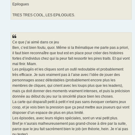
Epilogues
TRES TRES COOL, LES EPILOGUES.
Ce que j’ai aimé dans ce jeu
Ben, c’est bien foutu, quoi. Même si la thématique me parle pas a priori,
il faut bien reconnaître que tout est en place pour créer des histoires
fortes d’individus chez qui la peur fait ressortir les pires traits. Et qui vont
mal finir. Miam.
Les préjugés et les cliques sont un outil redoutable et probablement
très efficace. Je suis vraiment pas à l’aise avec l’idée de jouer des
personnages assez détestables (probablement encore plus les
membres de cliques, qui crient avec les loups plus que les leaders),
mais ça doit donner des moments vraiment intenses, et puis la précision
donnée au début du jeu sur la sincérité place bien les choses.
La carte qui disparaît petit à petit n’est pas sans évoquer certains jeux
coop, et je vois bien la pression que ça peut mettre aux joueurs qui vont
disposer d’un espace de plus en plus limité.
Les épisodes, avec leurs règles spéciales, sont un vrai petit plus.
Bref je n’aurais malheureusement pas grand-chose à dire par la suite,
parce que le jeu fait sacrément bien le job (en théorie, hein. Je n’ai pas
pu tester).