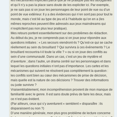
les mécanismes implicites parce que je ne pratique pas les storygames
et qu’il n’y a pas la place sans doute de les expliciter ici. Par exemple,
je ne sais pas si on joue les personnages de leur point de vue ou d’un
point de vue extérieur. Il y a des évidences qui n’en sont pas pour tout le
monde, mais c’est lié au type de jeu et à l’habitude qu’on en a (les
mêmes reproches peuvent être adressés aux jeux mainstreams qui
n’explicitent pas non plus leur pratique).
Mes retours portent essentiellement sur des problèmes de rédaction.
Au début du jeu, je ne comprends pas si on joue pour répondre aux
questions initiales : « Les secours viendront-ils ? Qu’est-ce qui se cache
réellement au sein du brouillard ? Qui survivra à ces événements ? Le
brouillard recouvrira-t-il toute la ville ? » ou si on joue des conflits au
sein d’une communauté. Dans un cas, c’est un jeu de mystère et
d’aventure ; dans l’autre, un drama centré sur les personnages et dans
lequel les questions initiales n’ont pas d’importance. Les cartes et les
mécanismes qui suivent ne résolvent pas complètement la question :
les conflits sont bien au cœur des mécanismes de prise de décision,
mais quelle est la nature de ces décisions ? Trouver des informations
ou juste survivre ?
Vraisemblablement, mon incompréhension provient de mon manque de
familiarité avec le genre. Il est sans doute prévu de faire les deux, mais
ce n’est pas évident.
(Par ailleurs, ceux qui s’y aventurent « semblent » disparaître : ils
disparaissent ou non ?)
D’une manière générale, mon plus gros problème de lecture concerne