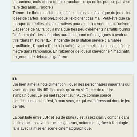
la rancoeur, mais c'est à double tranchant, et ça ne les pousse pas à se
faire des amis... j'adore.)
Thème : Le thème est bien exploité ; de plus, la mécanique du jeu et les
idées de cartes Tension/Epilogue l'exploitent pas mal. Peut-être que ça
manque de réelles pistes narratives pour aider à cerner mieux l'univers.
L'absence de MJ fait qu'il n'y a que très peu d'éléments narratifs fournis
"clef en main" : les scénarios auraient quand même gagnés à avoir un
titre "dans l'histoire" (Ex : l'incendie de la station service ; la marée
grouillante ; l'appel à l'aide à la radio) avec un petit texte descriptif pour
mettre dans l'ambiance. En l'absence de joueur chevronné / imaginatif,
un groupe de débutants galèrera.
J'ai bien aimé la note d'intention : jouer des personnages imparfaits qui
vivent des conflits difficiles mais qu'on va s'efforcer de rendre
sympathiques. Le jeu met l'accent sur l'Autre comme source
d'enrichissement et c'est, à mon sens, ce qui est intéressant dans le jeu
de rôle.
La part faite entre JDR et jeu de plateau est assez clair, y compris dans
les interactions avec les autres joueurs, notamment grâce à l'analogie
faite avec la mise en scène cinématographique.