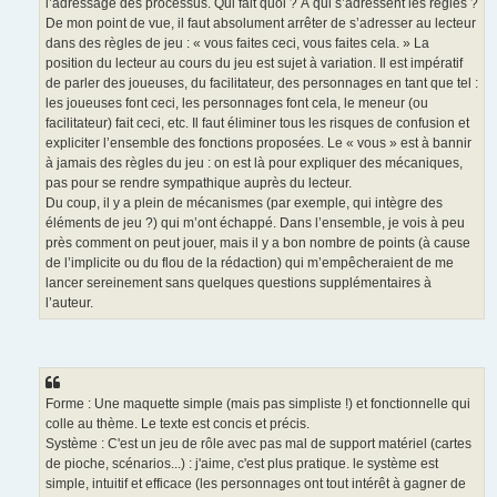
l’adressage des processus. Qui fait quoi ? À qui s’adressent les règles ?
De mon point de vue, il faut absolument arrêter de s’adresser au lecteur
dans des règles de jeu : « vous faites ceci, vous faites cela. » La
position du lecteur au cours du jeu est sujet à variation. Il est impératif
de parler des joueuses, du facilitateur, des personnages en tant que tel :
les joueuses font ceci, les personnages font cela, le meneur (ou
facilitateur) fait ceci, etc. Il faut éliminer tous les risques de confusion et
expliciter l’ensemble des fonctions proposées. Le « vous » est à bannir
à jamais des règles du jeu : on est là pour expliquer des mécaniques,
pas pour se rendre sympathique auprès du lecteur.
Du coup, il y a plein de mécanismes (par exemple, qui intègre des
éléments de jeu ?) qui m’ont échappé. Dans l’ensemble, je vois à peu
près comment on peut jouer, mais il y a bon nombre de points (à cause
de l’implicite ou du flou de la rédaction) qui m’empêcheraient de me
lancer sereinement sans quelques questions supplémentaires à
l’auteur.
Forme : Une maquette simple (mais pas simpliste !) et fonctionnelle qui
colle au thème. Le texte est concis et précis.
Système : C'est un jeu de rôle avec pas mal de support matériel (cartes
de pioche, scénarios...) : j'aime, c'est plus pratique. le système est
simple, intuitif et efficace (les personnages ont tout intérêt à gagner de