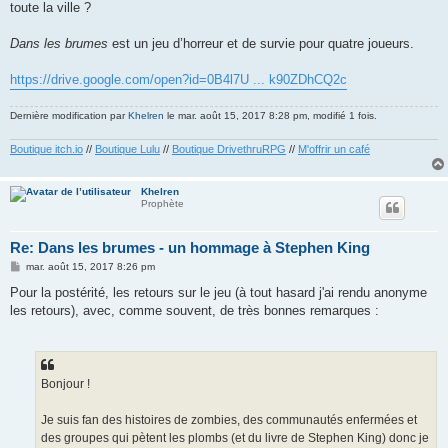
toute la ville ?
Dans les brumes
est un jeu d’horreur et de survie pour quatre joueurs.
https://drive.google.com/open?id=0B4l7U ... k90ZDhCQ2c
Dernière modification par
Khelren
le mar. août 15, 2017 8:28 pm, modifié 1 fois.
Boutique itch.io
//
Boutique Lulu
//
Boutique DrivethruRPG
//
M'offrir un café
Khelren
Prophète
Re: Dans les brumes - un hommage à Stephen King
M
mar. août 15, 2017 8:26 pm
e
s
Pour la postérité, les retours sur le jeu (à tout hasard j'ai rendu anonyme
s
les retours), avec, comme souvent, de très bonnes remarques :
a
g
e
Bonjour !
Je suis fan des histoires de zombies, des communautés enfermées et
des groupes qui pètent les plombs (et du livre de Stephen King) donc je