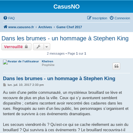
CasusNO
FAQ
Inscription
Connexion
www.casusno.fr
Archives
Game Chef 2017
Dans les brumes - un hommage à Stephen King
Verrouillé
2 messages • Page
1
sur
1
Khelren
Prophète
Dans les brumes - un hommage à Stephen King
M
lun. juil. 10, 2017 2:33 pm
e
s
Au sein d’une petite communauté, un mystérieux brouillard se lève et
s
recouvre de plus en plus la ville. Ceux qui s’y aventurent semblent
a
g
disparaître ; certains racontent avoir rencontré des cadavres dans les
e
rues. Regroupés au sein d’un lieu public, les personnages s’organisent et
tentent de survivre à ces événements dramatiques.
Les secours viendront-ils ? Qu’est-ce qui se cache réellement au sein du
brouillard ? Qui survivra à ces événements ? Le brouillard recouvrira-t-il